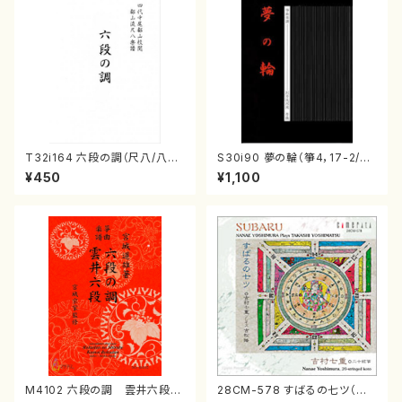
T32i164 六段の調（尺八/八橋
S30i90 夢の輪（箏4，17-2/沢
検校/楽譜）都山流公刊楽譜曲
井比河流/楽譜）
¥450
¥1,100
番:1016
M4102 六段の調 雲井六段
28CM-578 すばるの七ツ（二