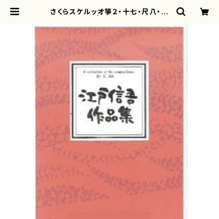
さくらスケルッオ箏２・十七・尺八・江
戸 信吾 | motherearth