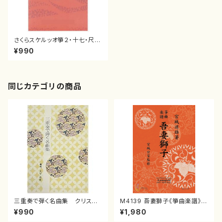
さくらスケルッオ箏２・十七・尺
八・江戸 信吾
¥990
同じカテゴリの商品
三重奏で弾く名曲集 クリスマ
M4139 吾妻獅子《箏曲楽譜》
スメドレー( 箏2/大平光美 編
（箏/宮城道雄著・宮城宗家監修/
¥990
¥1,980
曲/楽譜）
箏曲古典楽譜）