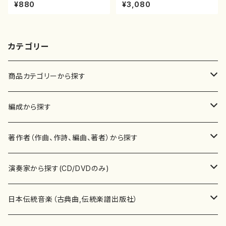
（箏/宮城道雄著・宮城宗家監修/
十絃箏/クラリネット/ヴァイオリ
¥880
¥3,080
箏曲古典楽譜）
ン/チェロ/吉松 隆：/CD）
カテゴリー
商品カテゴリーから探す
楽譜
編成から探す
書籍
邦楽器
著作者（作曲、作詩、編曲、著者）から探す
書籍
箏・琴（ソロ）
CD・DVD
合唱
あ行
演奏家から探す(CD/DVDのみ)
テキストブック
箏・琴（合奏）
混声合唱
青木省三(アオキ ショウゾウ)
チケット
歌・声
か行
邦楽（箏、三味線、尺八等）演奏家
日本伝統音楽（古典曲,伝統楽譜出版社）
事典
三味線（ソロ）
女声合唱
青島広志（アオシマ ヒロシ）