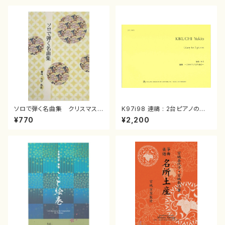
ソロで弾く名曲集 クリスマス・
K97i98 連禱 : 2台ピアノのた
イブ／恋人がサンタクロース(
めの（2 Pianos / 菊池 幸夫 /
¥770
¥2,200
箏独奏 /大平光美 編曲/楽
楽譜）
譜）