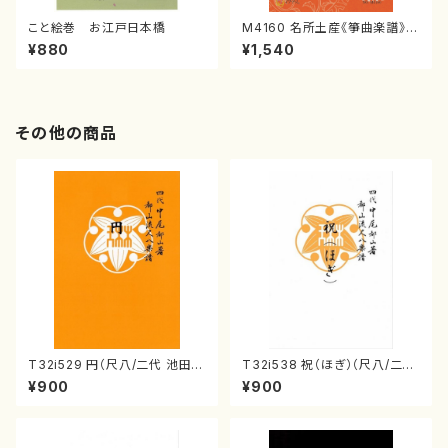
こと絵巻 お江戸日本橋
M4160 名所土産《箏曲楽譜》
（箏/宮城喜代子・宮城数江著・
¥880
¥1,540
宮城宗家監修/箏曲古典楽譜）
その他の商品
T32i529 円（尺八/二代 池田静
T32i538 祝（ほぎ）（尺八/二代
山/楽譜）都山流公刊楽譜曲番:2
池田静山/楽譜）都山流公刊楽譜
¥900
¥900
238
曲番:2247