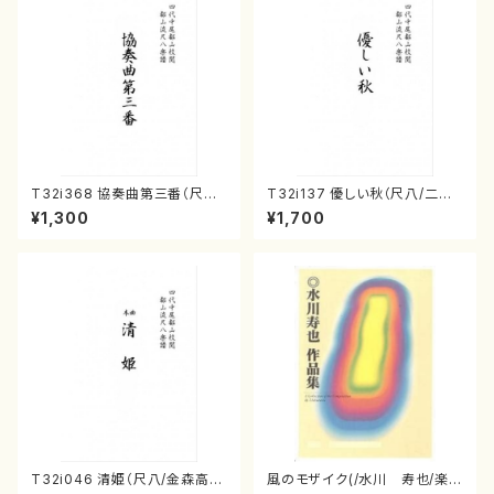
T32i368 協奏曲第三番（尺八/
T32i137 優しい秋（尺八/二代
唯是震一/楽譜）都山流公刊楽譜
山本邦山/尺八/都山式譜）都山
¥1,300
¥1,700
曲番:2073
流公刊楽譜曲番:586
T32i046 清姫（尺八/金森高
風のモザイク(/水川 寿也/楽