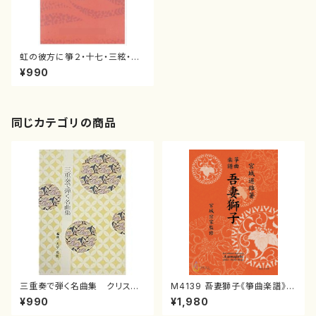
虹の彼方に箏２・十七・三絃・尺
八江戸 信吾
¥990
同じカテゴリの商品
三重奏で弾く名曲集 クリスマ
M4139 吾妻獅子《箏曲楽譜》
スメドレー( 箏2/大平光美 編
（箏/宮城道雄著・宮城宗家監修/
¥990
¥1,980
曲/楽譜）
箏曲古典楽譜）