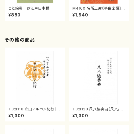
こと絵巻 お江戸日本橋
M4160 名所土産《箏曲楽譜》
（箏/宮城喜代子・宮城数江著・
¥880
¥1,540
宮城宗家監修/箏曲古典楽譜）
その他の商品
T32i110 立山アルペン紀行（尺
T32i120 尺八協奏曲（尺八/二
八/初代 石垣征山/尺八/都山式
代 山本邦山/尺八/都山式譜）都
¥1,300
¥1,300
譜）都山流公刊楽譜曲番:559
山流公刊楽譜曲番:569