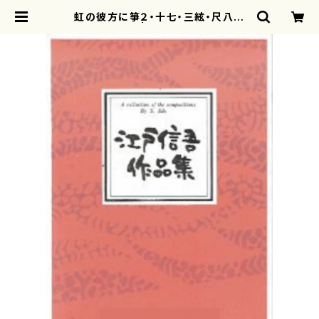
虹の彼方に箏２・十七・三絃・尺八江
戸 信吾 | motherearth