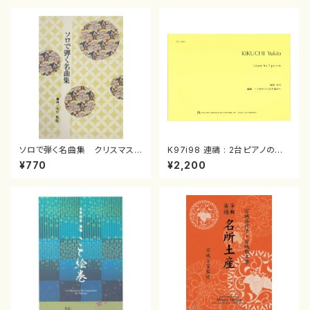
ソロで弾く名曲集 クリスマス・
K97i98 連禱 : 2台ピアノのた
イブ／恋人がサンタクロース(
めの（2 Pianos / 菊池 幸夫 /
¥770
¥2,200
箏独奏 /大平光美 編曲/楽
楽譜）
譜）