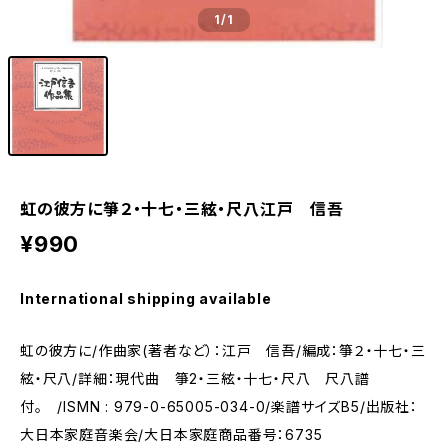
1
/1
虹の彼方に箏２・十七・三絃・尺八江戸 信吾
¥990
International shipping available
虹の彼方に/作曲家(著者など）：江戸 信吾/編成：箏２・十七・三
絃・尺八/詳細：現代曲 箏2・三絃・十七・尺八 尺八譜
付。 /ISMN : 979-0-65005-034-0/楽譜サイズB5/出版社：
大日本家庭音楽会/大日本家庭商品番号：6735