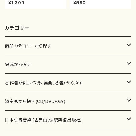
山/楽譜）都山流公刊楽譜曲番：
譜）
¥1,300
¥990
45
カテゴリー
商品カテゴリーから探す
楽譜
編成から探す
書籍
邦楽器
著作者（作曲、作詩、編曲、著者）から探す
書籍
箏・琴（ソロ）
CD・DVD
合唱
あ行
演奏家から探す(CD/DVDのみ)
テキストブック
箏・琴（合奏）
混声合唱
青木省三(アオキ ショウゾウ)
チケット
歌・声
か行
邦楽（箏、三味線、尺八等）演奏家
日本伝統音楽（古典曲,伝統楽譜出版社）
事典
三味線（ソロ）
女声合唱
青島広志（アオシマ ヒロシ）