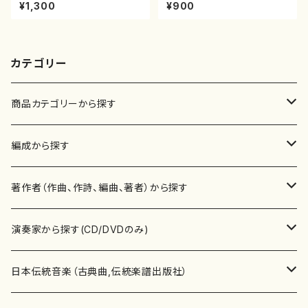
八/初代 石垣征山/尺八/都山式
田一山/楽譜）都山流公刊楽譜曲
¥1,300
¥900
譜）都山流公刊楽譜曲番:559
番:2191
カテゴリー
商品カテゴリーから探す
楽譜
編成から探す
書籍
邦楽器
著作者（作曲、作詩、編曲、著者）から探す
書籍
箏・琴（ソロ）
CD・DVD
合唱
あ行
演奏家から探す(CD/DVDのみ)
テキストブック
箏・琴（合奏）
混声合唱
青木省三(アオキ ショウゾウ)
チケット
歌・声
か行
邦楽（箏、三味線、尺八等）演奏家
日本伝統音楽（古典曲,伝統楽譜出版社）
事典
三味線（ソロ）
女声合唱
青島広志（アオシマ ヒロシ）