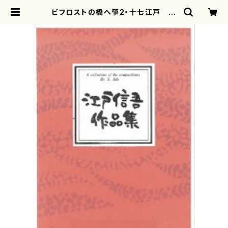
ビフロストの橋へ箏2・十七江戸 信
吾 | motherearth