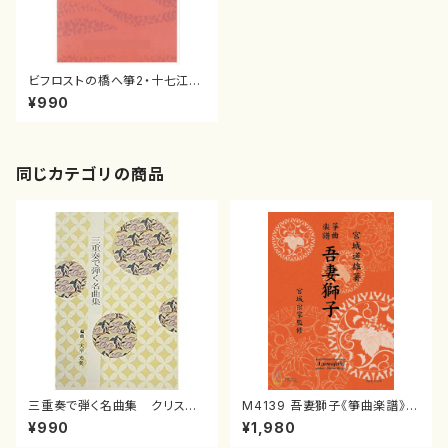
ビフロストの橋へ箏2・十七江
戸 信吾
¥990
同じカテゴリの商品
三重奏で弾く名曲集 クリスマ
M4139 吾妻獅子《箏曲楽譜》
スメドレー( 箏2/大平光美 編
（箏/宮城道雄著・宮城宗家監修/
¥990
¥1,980
曲/楽譜）
箏曲古典楽譜）