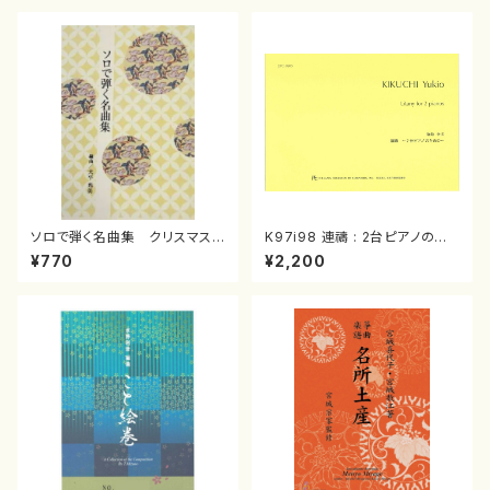
ソロで弾く名曲集 クリスマス・
K97i98 連禱 : 2台ピアノのた
イブ／恋人がサンタクロース(
めの（2 Pianos / 菊池 幸夫 /
¥770
¥2,200
箏独奏 /大平光美 編曲/楽
楽譜）
譜）