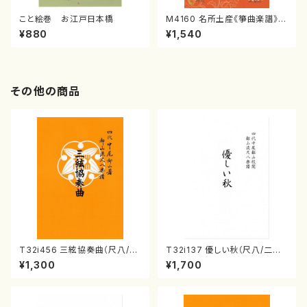
こと絵巻 お江戸日本橋
M4160 名所土産《箏曲楽譜》
（箏/宮城喜代子・宮城数江著・
¥880
¥1,540
宮城宗家監修/箏曲古典楽譜）
その他の商品
T32i456 三絃協奏曲（尺八/中
T32i137 優しい秋（尺八/二代
能島欣一/楽譜）都山流公刊楽譜
山本邦山/尺八/都山式譜）都山
¥1,300
¥1,700
曲番:2164
流公刊楽譜曲番:586