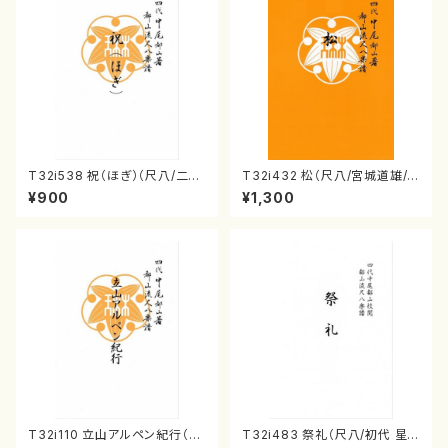
T32i538 祝（ほぎ）（尺八/二代
T32i432 松（尺八/宮城道雄/
池田静山/楽譜）都山流公刊楽譜
楽譜）都山流公刊楽譜曲番:213
¥900
¥1,300
曲番:2247
8
T32i110 立山アルペン紀行（尺
T32i483 祭礼（尺八/初代 星