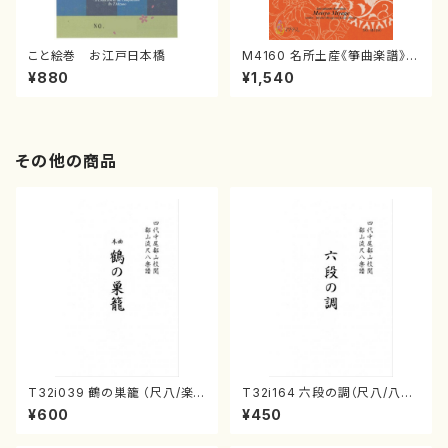
こと絵巻 お江戸日本橋
M4160 名所土産《箏曲楽譜》
（箏/宮城喜代子・宮城数江著・
¥880
¥1,540
宮城宗家監修/箏曲古典楽譜）
その他の商品
T32i039 鶴の巣籠 （尺八/楽
T32i164 六段の調（尺八/八橋
譜）都山no.38
検校/楽譜）都山流公刊楽譜曲
¥600
¥450
番:1016