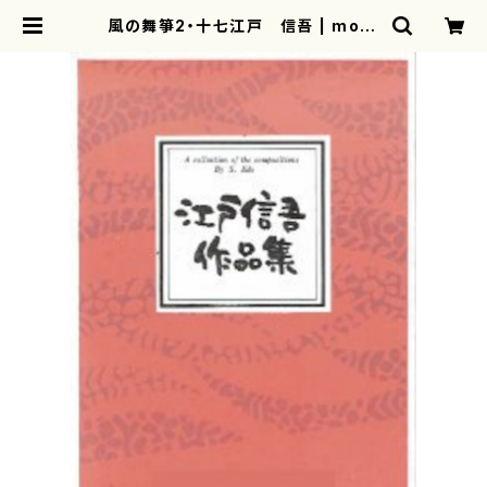
風の舞箏2・十七江戸 信吾 | moth
erearth