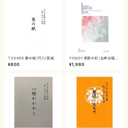
T32i459 春の賦（尺八/宮城道
Y10001 季節の彩（女声合唱、
雄/楽譜）都山流公刊楽譜曲番:2
ピアノ/山岸徹/楽譜）
¥800
¥1,980
167