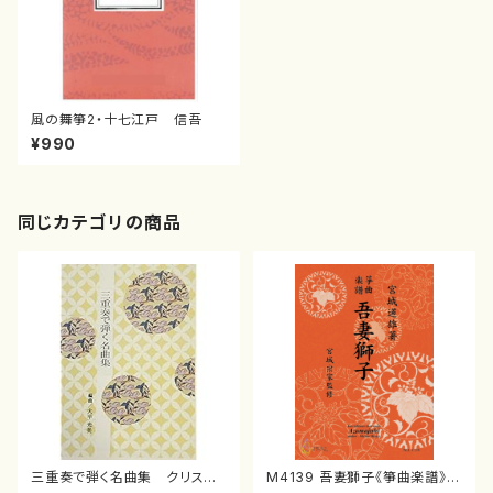
風の舞箏2・十七江戸 信吾
¥990
同じカテゴリの商品
三重奏で弾く名曲集 クリスマ
M4139 吾妻獅子《箏曲楽譜》