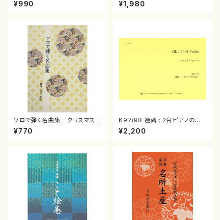
スメドレー( 箏2/大平光美 編
（箏/宮城道雄著・宮城宗家監修/
¥990
¥1,980
曲/楽譜）
箏曲古典楽譜）
ソロで弾く名曲集 クリスマス・
K97i98 連禱 : 2台ピアノのた
イブ／恋人がサンタクロース(
めの（2 Pianos / 菊池 幸夫 /
¥770
¥2,200
箏独奏 /大平光美 編曲/楽
楽譜）
譜）