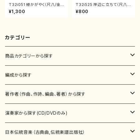
T32i051 緑かがやく（尺八/金
T32i525 岸辺に立ちて（尺八/
森高山/楽譜）都山流公刊楽譜曲
初代 中村双葉/楽譜）都山流公
¥1,300
¥800
番：50
刊楽譜曲番:2234
カテゴリー
商品カテゴリーから探す
楽譜
編成から探す
書籍
邦楽器
著作者（作曲、作詩、編曲、著者）から探す
書籍
箏・琴（ソロ）
CD・DVD
合唱
あ行
演奏家から探す(CD/DVDのみ)
テキストブック
箏・琴（合奏）
混声合唱
青木省三(アオキ ショウゾウ)
チケット
歌・声
か行
邦楽（箏、三味線、尺八等）演奏家
日本伝統音楽（古典曲,伝統楽譜出版社）