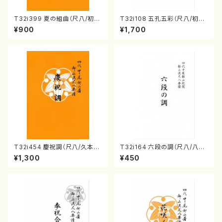
T32i399 夏の組曲（尺八/初代
T32i108 五孔五彩（尺八/初代
山川園松/楽譜）都山流公刊楽譜
石垣征山/尺八/都山式譜）都山
¥900
¥1,700
曲番:2104
流公刊楽譜曲番:557
T32i454 慶祝調（尺八/久本玄
T32i164 六段の調（尺八/八橋
智/楽譜）都山流公刊楽譜曲番:2
検校/楽譜）都山流公刊楽譜曲
¥1,300
¥450
161
番:1016