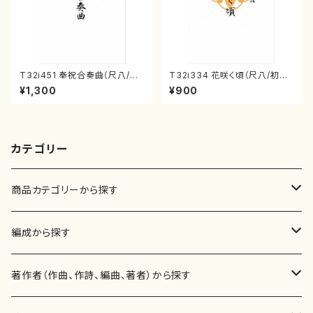
T32i451 奉祝合奏曲（尺八/久
T32i334 花咲く頃（尺八/初代
本玄智/楽譜）都山流公刊楽譜曲
山川園松/楽譜）都山流公刊楽譜
¥1,300
¥900
番:2158
曲番:2037
カテゴリー
商品カテゴリーから探す
楽譜
編成から探す
書籍
邦楽器
著作者（作曲、作詩、編曲、著者）から探す