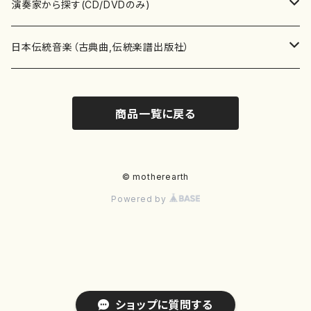
書籍
箏・琴（ソロ）
CD・DVD
合唱
あ行
演奏家から探す(CD/DVDのみ)
テキストブック
箏・琴（合奏）
混声合唱
青木省三(アオキ ショウゾウ)
チケット
歌・声
か行
邦楽（箏、三味線、尺八等）演奏家
日本伝統音楽（古典曲,伝統楽譜出版社）
事典
三味線（ソロ）
女声合唱
青島広志（アオシマ ヒロシ）
ソプラノ
梯郁夫(カケハシ イクオ)
アルメリア（箏）
雑誌
洋楽器（鍵盤楽器）
さ行
声楽家・合唱団・朗読等
地歌箏曲（箏古典楽譜）
商品一覧に戻る
詩集
三味線（合奏）
男声合唱
秋山健治(アキヤマ ケンジ）
アルト
蔭山滸山(カゲヤマ キョザン)
石川高（笙）
邦楽ジャーナル
ピアノ（ソロ）
斉藤松声(サイトウ ショウセイ)
應和惠子（声楽・ソプラノ）
宮城道雄（宮城宗家監修）
レコード
洋楽器（弦楽器）
た行
洋楽-鍵盤楽器（ピアノ、オルガン等）演奏家
地歌箏曲（三絃古典楽譜）
尺八（ソロ）
児童合唱
秋山邦晴(アキヤマ クニハル)
テノール
景山伸夫(カゲヤマ ノブオ)
伊藤まなみ（箏）
ピアノ（連弾）
斎藤武（サイトウ タケシ）
栗友会女声アンサンブル（合唱・女声合唱）
バイオリン（ソロ）
平良伊津美(タイラ イツミ)
マリーン・ファン・ニューケルケン（ピアノ）
宮城道雄（宮城宗家監修）
雑貨・アクセサリー
洋楽器（木管楽器）
な行
洋楽-弦楽器（バイオリン、ギター等）演奏家
長唄青柳楽譜（唄、三味線楽譜）
© motherearth
Powered by
尺八（合奏）
朗読・語り
芥川也寸志（アクタガワ ヤスシ）
バリトン
葛西聖憲(カサイ マサノリ)
浦上恵子（箏）
ピアノ（合奏）
斎藤友子(サイトウ トモコ)
川口聖加（声楽・ソプラノ）
バイオリン（合奏）
田頭優子(タガシラ ユウコ)
赤城眞理（ピアノ）
フルート（ピッコロを含む）（ソロ）
内藤 明美(ナイトウ アケミ)
戸澤哲夫（バイオリン）
杵屋彌之介(青柳茂三）
用具
洋楽器（金管楽器）
は行
洋楽-木管楽器（フルート、クラリネット等）演奏家
尺八（古典楽譜、伝統楽譜出版社）
邦楽大合奏
歌曲
芦垣美穂(アシガキ ミホ)
バス
片桐朋子(カタギリ トモコ)
小笠原夏美（箏）
オルガン
佐伯圭子(サエキ ケイコ)
平野忠彦（声楽・バリトン）
ビオラ
高野喜長(タカノ キチョウ)
青柳晋（ピアノ）
フルート（ピッコロを含む）（合奏）
永井薫(ナガイ カオル）
工藤真菜（バイオリン）
トランペット
萩原正吟(ハギワラ セイギン)
河村利夫（サクソフォン）
都山楽会楽譜
洋楽器（打楽器）
ま行
洋楽-打楽器（パーカッション、マリンバ等）演奏者
篠笛
ドロシー・アシュビー
その他（声域を指定しない歌など）
かただときこ(カタダ トキコ）
大久保智子（箏）
アコーディオン
坂井情二(サカイ ジョウジ)
河内紀恵（声楽・ソプラノ）
チェロ
高野検校(タカノ ケンギョウ)
伊沢長俊（オルガン）
クラリネット
永井ますみ(ナガイ マスミ）
松本克己（バイオリン）
ホルン
朴守賢(パク スヒョン)
板倉稔（クラリネット）
石垣 征山
マリンバ
セルドン・マイヤーズ
上野信一（パーカッション）
洋楽器（大編成）
や行
洋楽-大編成(オーケストラ、吹奏楽)楽団
ショップに質問する