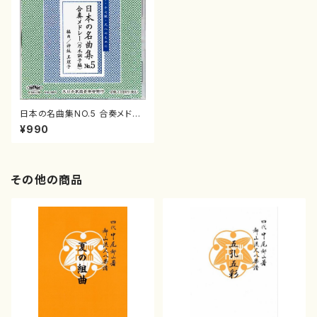
日本の名曲集NO.5 合奏メドレ
ー（乃木調子編）箏・十七絃・尺
¥990
八のために(箏・十七・尺八/神
坂 真理子/楽譜）
その他の商品