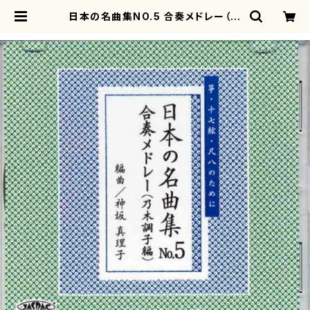
日本の名曲集NO.5 合奏メドレー（乃
木調子編）箏・十七絃・尺八のために
(箏・十七・尺八/神坂 真理子/楽譜）
| motherearth