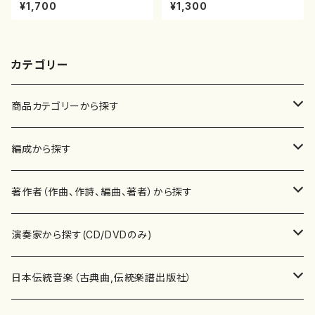
本邦山/尺八/都山式譜）都山流
雄/楽譜）都山流公刊楽譜曲番:2
¥1,700
¥1,300
公刊楽譜曲番:566
160
カテゴリー
商品カテゴリーから探す
楽譜
編成から探す
書籍
邦楽器
著作者（作曲、作詩、編曲、著者）から探す
書籍
箏・琴（ソロ）
CD・DVD
合唱
あ行
演奏家から探す(CD/DVDのみ)
テキストブック
箏・琴（合奏）
混声合唱
青木省三(アオキ ショウゾウ)
チケット
歌・声
か行
邦楽（箏、三味線、尺八等）演奏家
日本伝統音楽（古典曲,伝統楽譜出版社）
事典
三味線（ソロ）
女声合唱
青島広志（アオシマ ヒロシ）