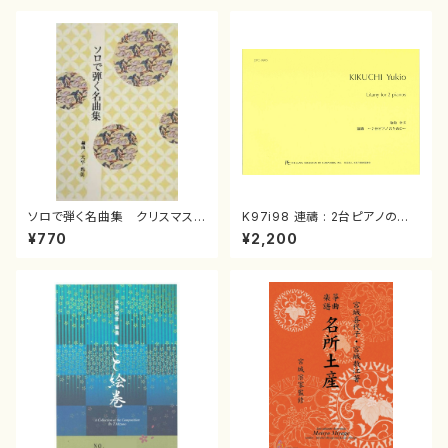
ソロで弾く名曲集 クリスマス・
K97i98 連禱 : 2台ピアノのた
イブ／恋人がサンタクロース(
めの（2 Pianos / 菊池 幸夫 /
¥770
¥2,200
箏独奏 /大平光美 編曲/楽
楽譜）
譜）