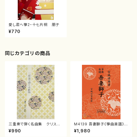
愛し君へ箏2・十七片桐 朋子
¥770
同じカテゴリの商品
三重奏で弾く名曲集 クリスマ
M4139 吾妻獅子《箏曲楽譜》
スメドレー( 箏2/大平光美 編
（箏/宮城道雄著・宮城宗家監修/
¥990
¥1,980
曲/楽譜）
箏曲古典楽譜）