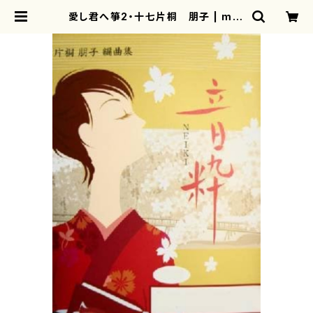
愛し君へ箏2・十七片桐 朋子 | mot
herearth