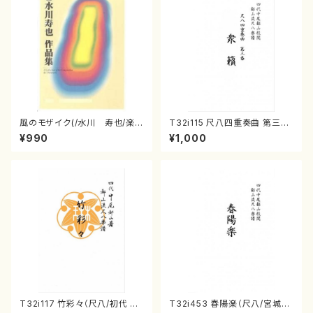
風のモザイク(/水川 寿也/楽
T32i115 尺八四重奏曲 第三番
譜）
衆籟（尺八/初代 山本邦山/尺
¥990
¥1,000
八/都山式譜）都山流公刊楽譜曲
番:564
T32i117 竹彩々（尺八/初代 山
T32i453 春陽楽（尺八/宮城道