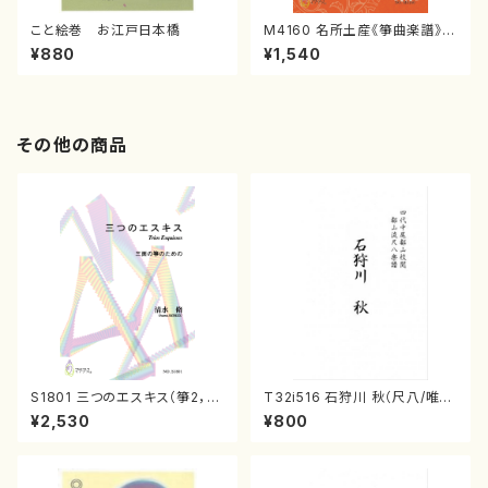
こと絵巻 お江戸日本橋
M4160 名所土産《箏曲楽譜》
（箏/宮城喜代子・宮城数江著・
¥880
¥1,540
宮城宗家監修/箏曲古典楽譜）
その他の商品
S1801 三つのエスキス（箏2，1
T32i516 石狩川 秋（尺八/唯是
7/清水 脩/楽譜）
震一/楽譜）都山no:2225
¥2,530
¥800