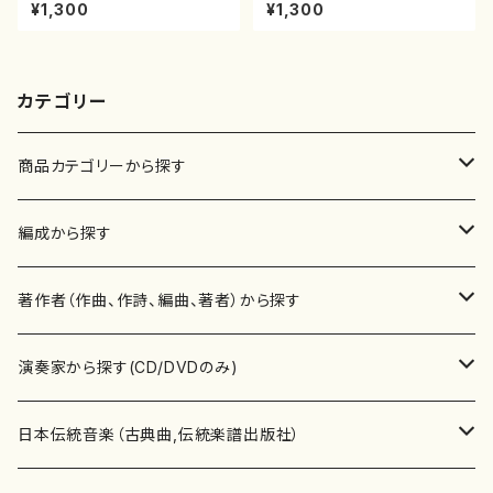
八/初代 石垣征山/尺八/都山式
本玄智/楽譜）都山流公刊楽譜曲
¥1,300
¥1,300
譜）都山流公刊楽譜曲番:559
番:2158
カテゴリー
商品カテゴリーから探す
楽譜
編成から探す
書籍
邦楽器
著作者（作曲、作詩、編曲、著者）から探す
書籍
箏・琴（ソロ）
CD・DVD
合唱
あ行
演奏家から探す(CD/DVDのみ)
テキストブック
箏・琴（合奏）
混声合唱
青木省三(アオキ ショウゾウ)
チケット
歌・声
か行
邦楽（箏、三味線、尺八等）演奏家
日本伝統音楽（古典曲,伝統楽譜出版社）
事典
三味線（ソロ）
女声合唱
青島広志（アオシマ ヒロシ）