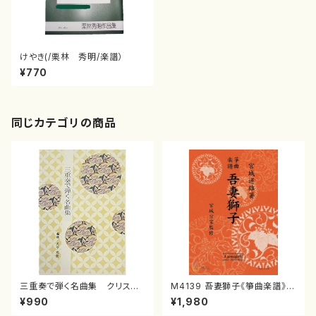
けやき(/栗林 秀明/楽譜）
¥770
同じカテゴリの商品
三重奏で弾く名曲集 クリスマ
M4139 吾妻獅子《箏曲楽譜》
スメドレー( 箏2/大平光美 編
（箏/宮城道雄著・宮城宗家監修/
¥990
¥1,980
曲/楽譜）
箏曲古典楽譜）