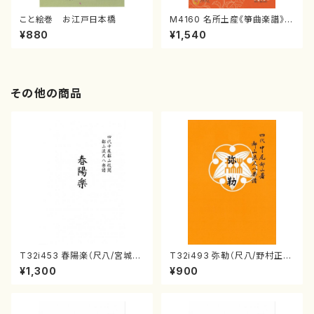
こと絵巻 お江戸日本橋
M4160 名所土産《箏曲楽譜》
（箏/宮城喜代子・宮城数江著・
¥880
¥1,540
宮城宗家監修/箏曲古典楽譜）
その他の商品
T32i453 春陽楽（尺八/宮城道
T32i493 弥勒（尺八/野村正
雄/楽譜）都山流公刊楽譜曲番:2
峰/楽譜）都山流公刊楽譜曲番:2
¥1,300
¥900
160
202