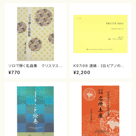
ソロで弾く名曲集 クリスマス・
K97i98 連禱 : 2台ピアノのた
イブ／恋人がサンタクロース(
めの（2 Pianos / 菊池 幸夫 /
¥770
¥2,200
箏独奏 /大平光美 編曲/楽
楽譜）
譜）