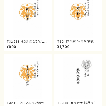
T32i538 祝（ほぎ）（尺八/二代
T32i117 竹彩々（尺八/初代 山
池田静山/楽譜）都山流公刊楽譜
本邦山/尺八/都山式譜）都山流
¥900
¥1,700
曲番:2247
公刊楽譜曲番:566
T32i110 立山アルペン紀行（尺
T32i451 奉祝合奏曲（尺八/久