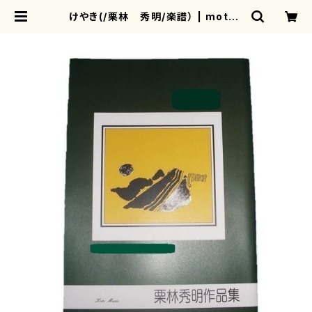
けやき(/栗林 秀明/楽譜） | mothe
rearth