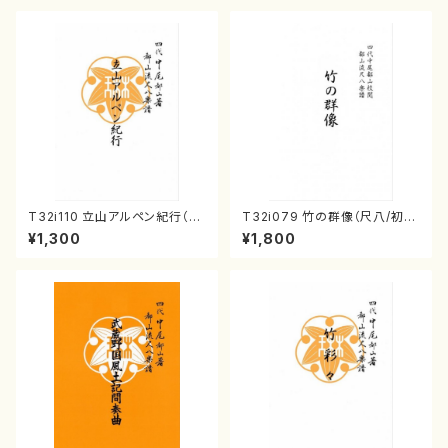
T32i110 立山アルペン紀行（尺
T32i079 竹の群像（尺八/初代
八/初代 石垣征山/尺八/都山式
山本邦山/尺八/都山式譜）都山
¥1,300
¥1,800
譜）都山流公刊楽譜曲番:559
流公刊楽譜曲番:528