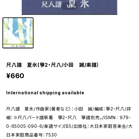
1
/1
尺八譜 夏氷(箏2・尺八/小田 誠/楽譜）
¥660
International shipping available
尺八譜 夏氷/作曲家(著者など）：小田 誠/編成：箏2・尺八/詳
細：※尺八パート譜新着 箏2・尺八 箏譜別売。/ISMN : 979-
0-65005-090-6/楽譜サイズB5/出版社：大日本家庭音楽会/大
日本家庭商品番号：7530