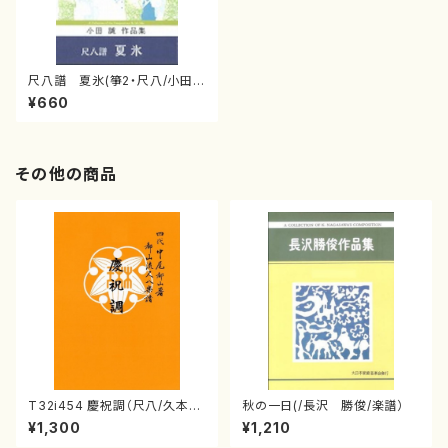
尺八譜 夏氷(箏2・尺八/小田
誠/楽譜）
¥660
その他の商品
T32i454 慶祝調（尺八/久本玄
秋の一日(/長沢 勝俊/楽譜）
智/楽譜）都山流公刊楽譜曲番:2
¥1,300
¥1,210
161