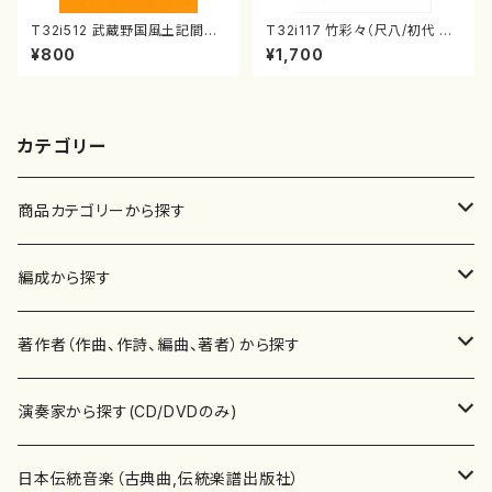
T32i512 武蔵野国風土記間奏
T32i117 竹彩々（尺八/初代 山
曲（尺八/初代 山川園松/楽譜）
本邦山/尺八/都山式譜）都山流
¥800
¥1,700
都山流公刊楽譜曲番:2221
公刊楽譜曲番:566
カテゴリー
商品カテゴリーから探す
楽譜
編成から探す
書籍
邦楽器
著作者（作曲、作詩、編曲、著者）から探す
書籍
箏・琴（ソロ）
CD・DVD
合唱
あ行
演奏家から探す(CD/DVDのみ)
テキストブック
箏・琴（合奏）
混声合唱
青木省三(アオキ ショウゾウ)
チケット
歌・声
か行
邦楽（箏、三味線、尺八等）演奏家
日本伝統音楽（古典曲,伝統楽譜出版社）