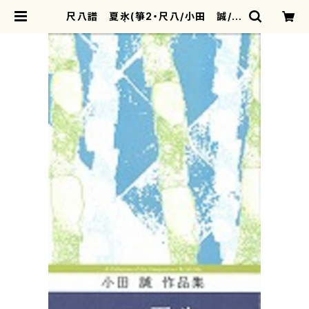
尺八譜 夏氷(箏2・尺八/小田 誠/楽
譜） | motherearth