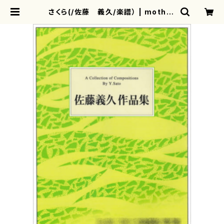
さくら(/佐藤 義久/楽譜） | mother
earth