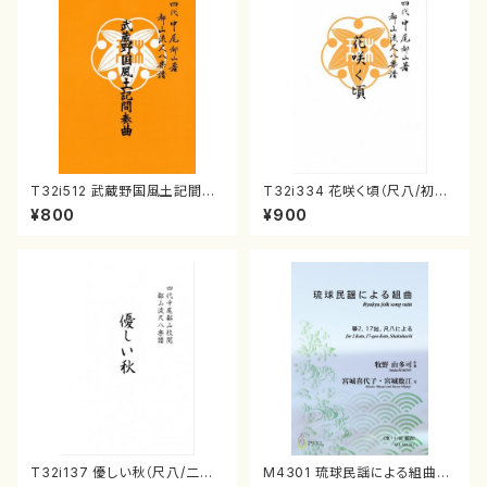
T32i512 武蔵野国風土記間奏
T32i334 花咲く頃（尺八/初代
曲（尺八/初代 山川園松/楽譜）
山川園松/楽譜）都山流公刊楽譜
¥800
¥900
都山流公刊楽譜曲番:2221
曲番:2037
T32i137 優しい秋（尺八/二代
M4301 琉球民謡による組曲