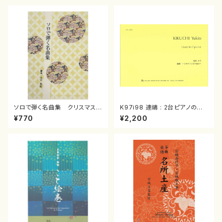
ソロで弾く名曲集 クリスマス・
K97i98 連禱 : 2台ピアノのた
イブ／恋人がサンタクロース(
めの（2 Pianos / 菊池 幸夫 /
¥770
¥2,200
箏独奏 /大平光美 編曲/楽
楽譜）
譜）