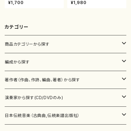
山本邦山/尺八/都山式譜）都山
（箏/牧野由多可作曲/宮城喜代
¥1,700
¥1,980
流公刊楽譜曲番:586
子・宮城数江著/箏曲楽譜）
カテゴリー
商品カテゴリーから探す
楽譜
編成から探す
書籍
邦楽器
著作者（作曲、作詩、編曲、著者）から探す
書籍
箏・琴（ソロ）
CD・DVD
合唱
あ行
演奏家から探す(CD/DVDのみ)
テキストブック
箏・琴（合奏）
混声合唱
青木省三(アオキ ショウゾウ)
チケット
歌・声
か行
邦楽（箏、三味線、尺八等）演奏家
日本伝統音楽（古典曲,伝統楽譜出版社）
事典
三味線（ソロ）
女声合唱
青島広志（アオシマ ヒロシ）