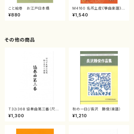
こと絵巻 お江戸日本橋
M4160 名所土産《箏曲楽譜》
（箏/宮城喜代子・宮城数江著・
¥880
¥1,540
宮城宗家監修/箏曲古典楽譜）
その他の商品
T32i368 協奏曲第三番（尺八/
秋の一日(/長沢 勝俊/楽譜）
唯是震一/楽譜）都山流公刊楽譜
¥1,300
¥1,210
曲番:2073