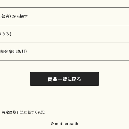
、著者）から探す
Dのみ)
）演奏家
伝統楽譜出版社）
商品一覧に戻る
)
オルガン等）演奏家
譜）
唱・女声合唱）
ン（ピアノ）
、ギター等）演奏家
線楽譜）
特定商取引法に基づく表記
シ）
ロ）
、クラリネット等）演奏家
譜出版社）
© motherearth