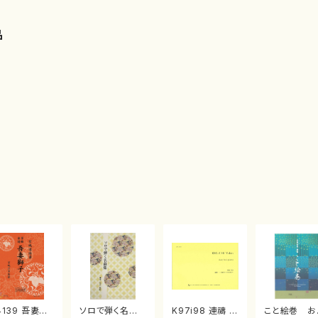
品
4139 吾妻獅
ソロで弾く名曲
K97i98 連禱 :
こと絵巻 お