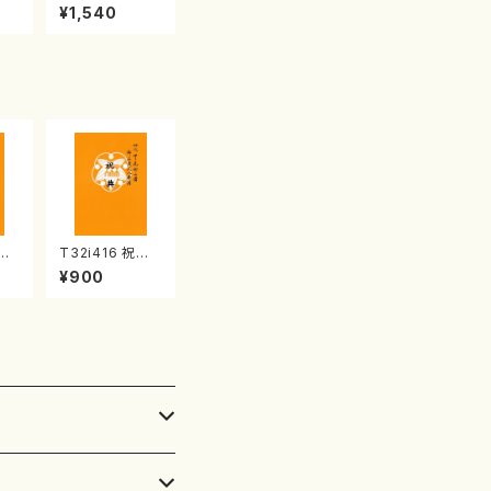
産《箏曲楽譜》
¥1,540
（箏/宮城喜代
子・宮城数江著・
宮城宗家監修/
箏曲古典楽譜）
弥勒
T32i416 祝典
峰/
（尺八/初代山川
¥900
公
園松/楽譜）都山
20
流公刊楽譜曲番:
2121