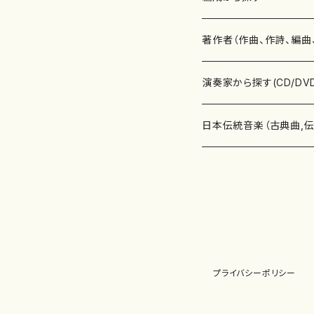
書籍
邦楽器
著作者（作曲、作詩、編曲
書籍
箏・琴（ソロ）
CD・DVD
合唱
あ行
演奏家から探す(CD/DV
テキストブック
箏・琴（合奏）
混声合唱
青木省三(アオキ ショウゾウ)
チケット
歌・声
か行
邦楽（箏、三味線、尺八等
日本伝統音楽（古典曲,
事典
三味線（ソロ）
女声合唱
青島広志（アオシマ ヒロシ）
ソプラノ
梯郁夫(カケハシ イクオ)
アルメリア（箏）
雑誌
洋楽器（鍵盤楽器）
さ行
声楽家・合唱団・朗読等
地歌箏曲（箏古典楽譜）
詩集
三味線（合奏）
男声合唱
秋山健治(アキヤマ ケンジ）
アルト
蔭山滸山(カゲヤマ キョザン)
石川高（笙）
邦楽ジャーナル
ピアノ（ソロ）
斉藤松声(サイトウ ショウセイ
應和惠子（声楽・ソプラノ）
宮城道雄（宮城宗家監修）
レコード
洋楽器（弦楽器）
た行
洋楽-鍵盤楽器（ピアノ、
地歌箏曲（三絃古典楽
尺八（ソロ）
児童合唱
秋山邦晴(アキヤマ クニハル)
テノール
景山伸夫(カゲヤマ ノブオ)
伊藤まなみ（箏）
ピアノ（連弾）
斎藤武（サイトウ タケシ）
栗友会女声アンサンブル（合
バイオリン（ソロ）
平良伊津美(タイラ イツミ)
マリーン・ファン・ニューケルケ
宮城道雄（宮城宗家監修）
雑貨・アクセサリー
洋楽器（木管楽器）
な行
洋楽-弦楽器（バイオリン
長唄青柳楽譜（唄、三味
プライバシーポリシー
尺八（合奏）
朗読・語り
芥川也寸志（アクタガワ ヤス
バリトン
葛西聖憲(カサイ マサノリ)
浦上恵子（箏）
ピアノ（合奏）
斎藤友子(サイトウ トモコ)
川口聖加（声楽・ソプラノ）
バイオリン（合奏）
田頭優子(タガシラ ユウコ)
赤城眞理（ピアノ）
フルート（ピッコロを含む）（ソ
内藤 明美(ナイトウ アケミ)
戸澤哲夫（バイオリン）
杵屋彌之介(青柳茂三）
用具
洋楽器（金管楽器）
は行
洋楽-木管楽器（フルート
尺八（古典楽譜、伝統楽