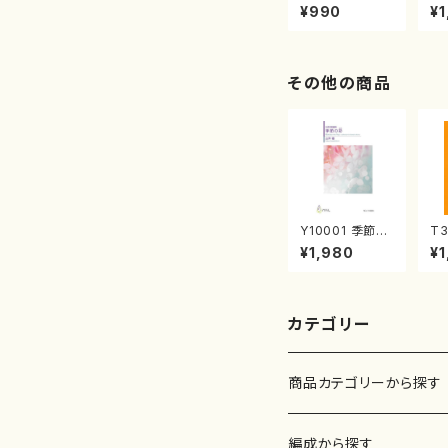
曲集 クリスマ
子
¥990
¥1
スメドレー( 箏
（
2/大平光美 編
著
曲/楽譜）
修
譜
その他の商品
Y10001 季節の
T3
彩（女声合唱、ピ
協
¥1,980
¥1
アノ/山岸徹/楽
能
譜）
都
曲番
カテゴリー
商品カテゴリーから探す
楽譜
編成から探す