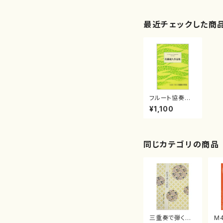
最近チェックした商
フルート協奏
曲 第１番佐
¥1,100
藤 義久
同じカテゴリの商品
三重奏で弾く名
M