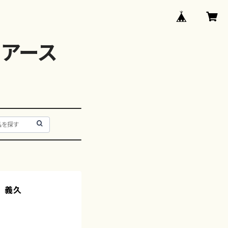
アース
 義久