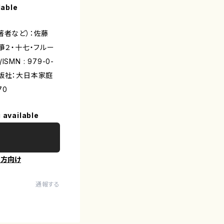
lable
(著者など）：佐藤
箏２・十七・フルー
MN : 979-0-
/出版社：大日本家庭
70
 available
の方向け
通報する