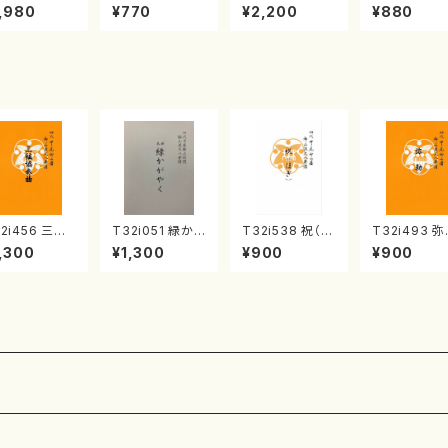
《箏曲楽譜》
集 クリスマス・
2台ピアノのため
戸日本橋
,980
¥770
¥2,200
¥880
箏/宮城道雄
イブ／恋人がサ
の（2 Pianos /
・宮城宗家監
ンタクロース(
菊池 幸夫 / 楽
/箏曲古典楽
箏独奏 /大平
譜）
）
光美 編曲/楽
譜）
2i456 三絃
T32i051 緑か
T32i538 祝（ほ
T32i493 
奏曲（尺八/中
がやく（尺八/金
ぎ）（尺八/二代
（尺八/野村正
,300
¥1,300
¥900
¥900
島欣一/楽譜）
森高山/楽譜）都
池田静山/楽譜）
楽譜）都山流
山流公刊楽譜
山流公刊楽譜曲
都山流公刊楽譜
刊楽譜曲番:2
:2164
番：50
曲番:2247
2