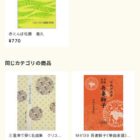
赤とんぼ佐藤 義久
¥770
同じカテゴリの商品
三重奏で弾く名曲集 クリスマ
M4139 吾妻獅子《箏曲楽譜》