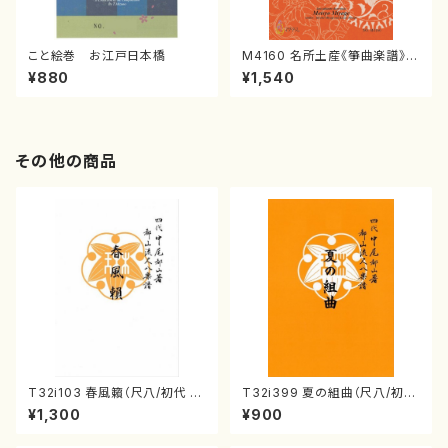
こと絵巻 お江戸日本橋
M4160 名所土産《箏曲楽譜》
（箏/宮城喜代子・宮城数江著・
¥880
¥1,540
宮城宗家監修/箏曲古典楽譜）
その他の商品
T32i103 春風籟（尺八/初代 石
T32i399 夏の組曲（尺八/初代
垣征山/尺八/都山式譜）都山流
山川園松/楽譜）都山流公刊楽譜
¥1,300
¥900
公刊楽譜曲番:552
曲番:2104