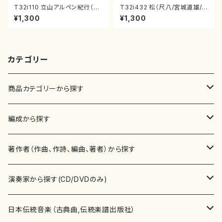
T32i110 立山アルペン紀行（尺
T32i432 松（尺八/宮城道雄/
八/初代 石垣征山/尺八/都山式
楽譜）都山流公刊楽譜曲番:213
¥1,300
¥1,300
譜）都山流公刊楽譜曲番:559
8
カテゴリー
商品カテゴリーから探す
楽譜
編成から探す
書籍
邦楽器
著作者（作曲、作詩、編曲、著者）から探す
書籍
箏・琴（ソロ）
CD・DVD
合唱
あ行
演奏家から探す(CD/DVDのみ)
テキストブック
箏・琴（合奏）
混声合唱
青木省三(アオキ ショウゾウ)
チケット
歌・声
か行
邦楽（箏、三味線、尺八等）演奏家
日本伝統音楽（古典曲,伝統楽譜出版社）