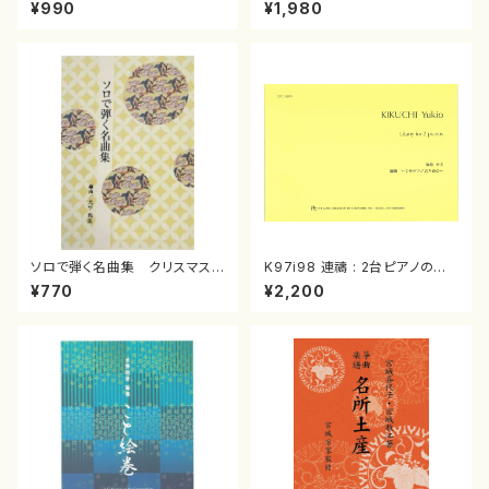
スメドレー( 箏2/大平光美 編
（箏/宮城道雄著・宮城宗家監修/
¥990
¥1,980
曲/楽譜）
箏曲古典楽譜）
ソロで弾く名曲集 クリスマス・
K97i98 連禱 : 2台ピアノのた
イブ／恋人がサンタクロース(
めの（2 Pianos / 菊池 幸夫 /
¥770
¥2,200
箏独奏 /大平光美 編曲/楽
楽譜）
譜）