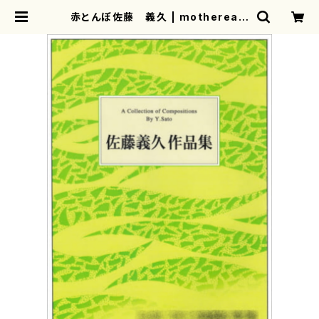
赤とんぼ佐藤 義久 | mothereart
h