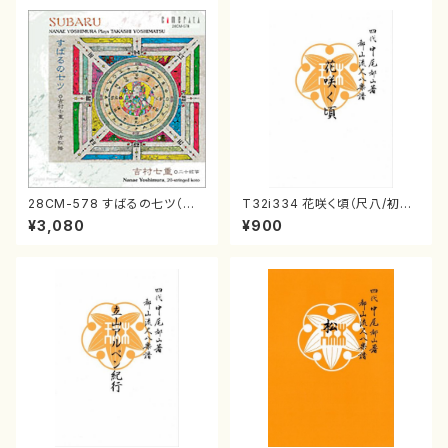
28CM-578 すばるの七ツ（二
T32i334 花咲く頃（尺八/初代
十絃箏/クラリネット/ヴァイオリ
山川園松/楽譜）都山流公刊楽譜
¥3,080
¥900
ン/チェロ/吉松 隆：/CD）
曲番:2037