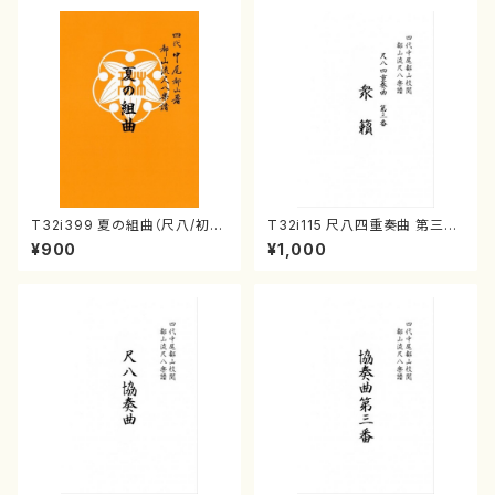
T32i399 夏の組曲（尺八/初代
T32i115 尺八四重奏曲 第三番
山川園松/楽譜）都山流公刊楽譜
衆籟（尺八/初代 山本邦山/尺
¥900
¥1,000
曲番:2104
八/都山式譜）都山流公刊楽譜曲
番:564