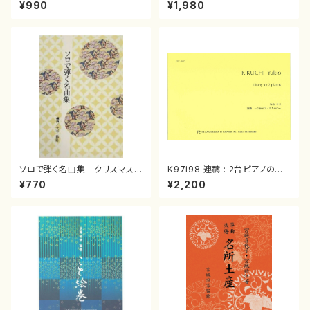
スメドレー( 箏2/大平光美 編
（箏/宮城道雄著・宮城宗家監修/
¥990
¥1,980
曲/楽譜）
箏曲古典楽譜）
ソロで弾く名曲集 クリスマス・
K97i98 連禱 : 2台ピアノのた
イブ／恋人がサンタクロース(
めの（2 Pianos / 菊池 幸夫 /
¥770
¥2,200
箏独奏 /大平光美 編曲/楽
楽譜）
譜）