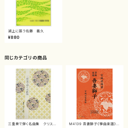
湖上に謳う佐藤 義久
¥880
同じカテゴリの商品
三重奏で弾く名曲集 クリスマ
M4139 吾妻獅子《箏曲楽譜》