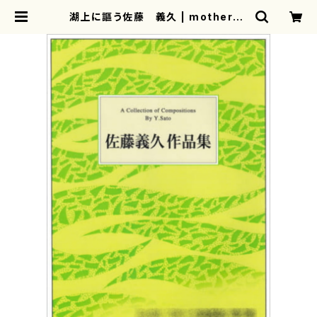
湖上に謳う佐藤 義久 | motherea
rth