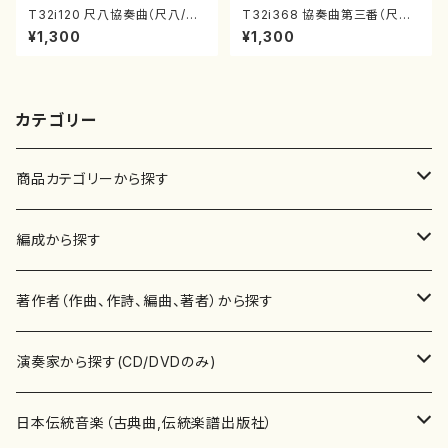
T32i120 尺八協奏曲（尺八/二
T32i368 協奏曲第三番（尺八/
代 山本邦山/尺八/都山式譜）都
唯是震一/楽譜）都山流公刊楽譜
¥1,300
¥1,300
山流公刊楽譜曲番:569
曲番:2073
カテゴリー
商品カテゴリーから探す
楽譜
編成から探す
書籍
邦楽器
著作者（作曲、作詩、編曲、著者）から探す
書籍
箏・琴（ソロ）
CD・DVD
合唱
あ行
演奏家から探す(CD/DVDのみ)
テキストブック
箏・琴（合奏）
混声合唱
青木省三(アオキ ショウゾウ)
チケット
歌・声
か行
邦楽（箏、三味線、尺八等）演奏家
日本伝統音楽（古典曲,伝統楽譜出版社）