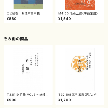
こと絵巻 お江戸日本橋
M4160 名所土産《箏曲楽譜》
（箏/宮城喜代子・宮城数江著・
¥880
¥1,540
宮城宗家監修/箏曲古典楽譜）
その他の商品
T32i119 竹韻 VOL2 ～嵯峨野
T32i108 五孔五彩（尺八/初代
遊歩～（尺八/野村峰山/尺八/都
石垣征山/尺八/都山式譜）都山
¥900
¥1,700
山式譜）都山流公刊楽譜曲番:5
流公刊楽譜曲番:557
68