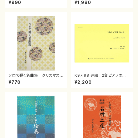
スメドレー( 箏2/大平光美 編
（箏/宮城道雄著・宮城宗家監修/
¥990
¥1,980
曲/楽譜）
箏曲古典楽譜）
ソロで弾く名曲集 クリスマス・
K97i98 連禱 : 2台ピアノのた
イブ／恋人がサンタクロース(
めの（2 Pianos / 菊池 幸夫 /
¥770
¥2,200
箏独奏 /大平光美 編曲/楽
楽譜）
譜）