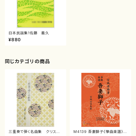
日本民謡集1佐藤 義久
¥880
同じカテゴリの商品
三重奏で弾く名曲集 クリスマ
M4139 吾妻獅子《箏曲楽譜》