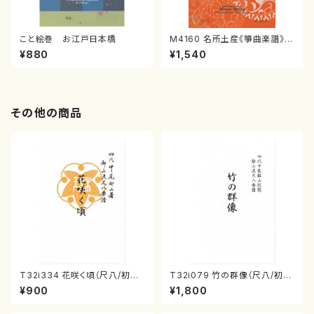
こと絵巻 お江戸日本橋
M4160 名所土産《箏曲楽譜》
（箏/宮城喜代子・宮城数江著・
¥880
¥1,540
宮城宗家監修/箏曲古典楽譜）
その他の商品
T32i334 花咲く頃（尺八/初代
T32i079 竹の群像（尺八/初代
山川園松/楽譜）都山流公刊楽譜
山本邦山/尺八/都山式譜）都山
¥900
¥1,800
曲番:2037
流公刊楽譜曲番:528