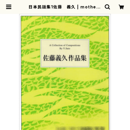
日本民謡集1佐藤 義久 | mothere
arth