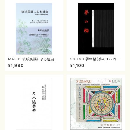
M4301 琉球民謡による組曲
S30i90 夢の輪（箏4，17-2/沢
（箏/牧野由多可作曲/宮城喜代
井比河流/楽譜）
¥1,980
¥1,100
子・宮城数江著/箏曲楽譜）