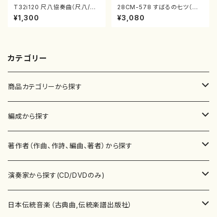
T32i120 尺八協奏曲（尺八/二
28CM-578 すばるの七ツ（二
代 山本邦山/尺八/都山式譜）都
十絃箏/クラリネット/ヴァイオリ
¥1,300
¥3,080
山流公刊楽譜曲番:569
ン/チェロ/吉松 隆：/CD）
カテゴリー
商品カテゴリーから探す
楽譜
編成から探す
書籍
邦楽器
著作者（作曲、作詩、編曲、著者）から探す
書籍
箏・琴（ソロ）
CD・DVD
合唱
あ行
演奏家から探す(CD/DVDのみ)
テキストブック
箏・琴（合奏）
混声合唱
青木省三(アオキ ショウゾウ)
チケット
歌・声
か行
邦楽（箏、三味線、尺八等）演奏家
日本伝統音楽（古典曲,伝統楽譜出版社）