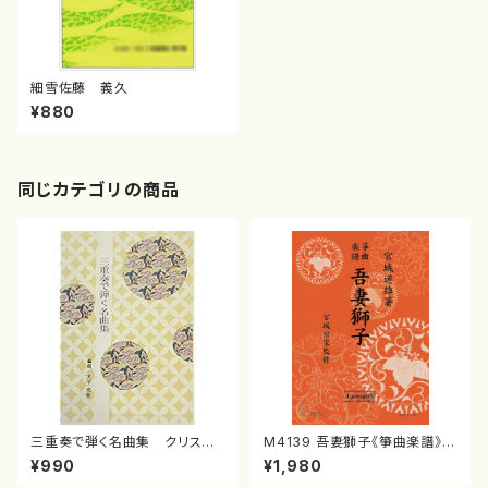
細雪佐藤 義久
¥880
同じカテゴリの商品
三重奏で弾く名曲集 クリスマ
M4139 吾妻獅子《箏曲楽譜》
スメドレー( 箏2/大平光美 編
（箏/宮城道雄著・宮城宗家監修/
¥990
¥1,980
曲/楽譜）
箏曲古典楽譜）