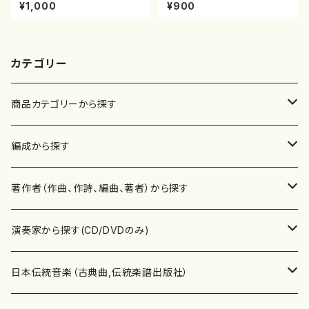
衆籟（尺八/初代 山本邦山/尺
尺八/都山式譜）都山流公刊楽譜
¥1,000
¥900
八/都山式譜）都山流公刊楽譜曲
曲番:593
番:564
カテゴリー
商品カテゴリーから探す
楽譜
編成から探す
書籍
邦楽器
著作者（作曲、作詩、編曲、著者）から探す
書籍
箏・琴（ソロ）
CD・DVD
合唱
あ行
演奏家から探す(CD/DVDのみ)
テキストブック
箏・琴（合奏）
混声合唱
青木省三(アオキ ショウゾウ)
チケット
歌・声
か行
邦楽（箏、三味線、尺八等）演奏家
日本伝統音楽（古典曲,伝統楽譜出版社）
事典
三味線（ソロ）
女声合唱
青島広志（アオシマ ヒロシ）