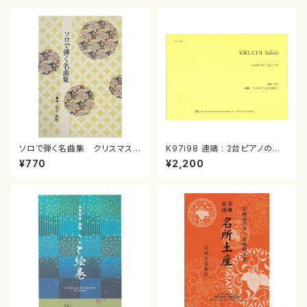
ソロで弾く名曲集 クリスマス・
K97i98 連禱 : 2台ピアノのた
イブ／恋人がサンタクロース(
めの（2 Pianos / 菊池 幸夫 /
¥770
¥2,200
箏独奏 /大平光美 編曲/楽
楽譜）
譜）