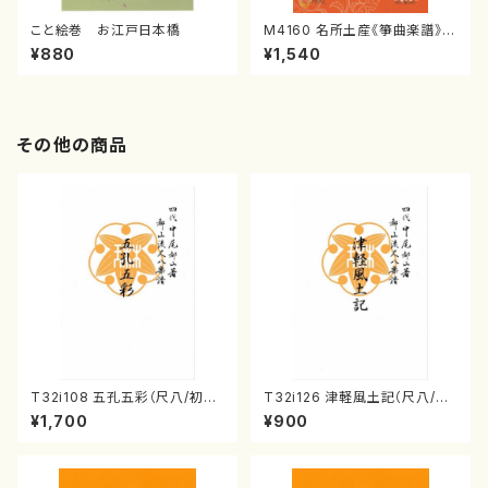
こと絵巻 お江戸日本橋
M4160 名所土産《箏曲楽譜》
（箏/宮城喜代子・宮城数江著・
¥880
¥1,540
宮城宗家監修/箏曲古典楽譜）
その他の商品
T32i108 五孔五彩（尺八/初代
T32i126 津軽風土記（尺八/野
石垣征山/尺八/都山式譜）都山
村峰山/尺八/都山式譜）都山流
¥1,700
¥900
流公刊楽譜曲番:557
公刊楽譜曲番:575