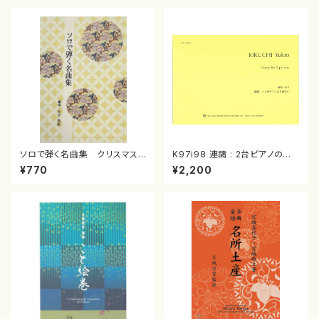
ソロで弾く名曲集 クリスマス・
K97i98 連禱 : 2台ピアノのた
イブ／恋人がサンタクロース(
めの（2 Pianos / 菊池 幸夫 /
¥770
¥2,200
箏独奏 /大平光美 編曲/楽
楽譜）
譜）