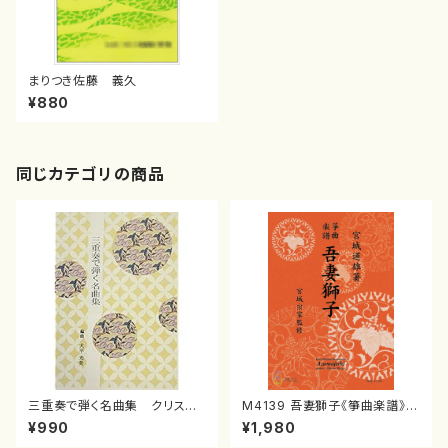
まりつき佐藤 義久
¥880
同じカテゴリの商品
三重奏で弾く名曲集 クリスマ
M4139 吾妻獅子《箏曲楽譜》
スメドレー( 箏2/大平光美 編
（箏/宮城道雄著・宮城宗家監修/
¥990
¥1,980
曲/楽譜）
箏曲古典楽譜）