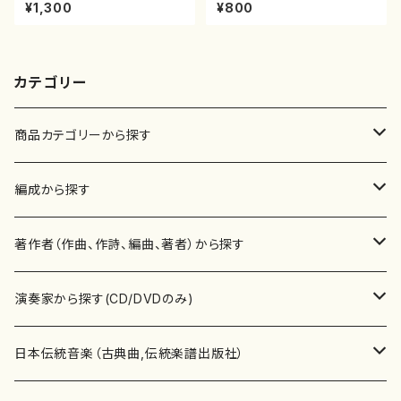
智/楽譜）都山流公刊楽譜曲番:2
屋正邦/楽譜）都山流公刊楽譜曲
¥1,300
¥800
161
番:2269
カテゴリー
商品カテゴリーから探す
楽譜
編成から探す
書籍
邦楽器
著作者（作曲、作詩、編曲、著者）から探す
書籍
箏・琴（ソロ）
CD・DVD
合唱
あ行
演奏家から探す(CD/DVDのみ)
テキストブック
箏・琴（合奏）
混声合唱
青木省三(アオキ ショウゾウ)
チケット
歌・声
か行
邦楽（箏、三味線、尺八等）演奏家
日本伝統音楽（古典曲,伝統楽譜出版社）
事典
三味線（ソロ）
女声合唱
青島広志（アオシマ ヒロシ）