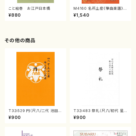
こと絵巻 お江戸日本橋
M4160 名所土産《箏曲楽譜》
（箏/宮城喜代子・宮城数江著・
¥880
¥1,540
宮城宗家監修/箏曲古典楽譜）
その他の商品
T32i529 円（尺八/二代 池田静
T32i483 祭礼（尺八/初代 星
山/楽譜）都山流公刊楽譜曲番:2
田一山/楽譜）都山流公刊楽譜曲
¥900
¥900
238
番:2191