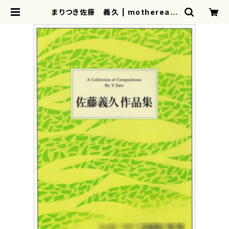
まりつき佐藤 義久 | mothereart
h