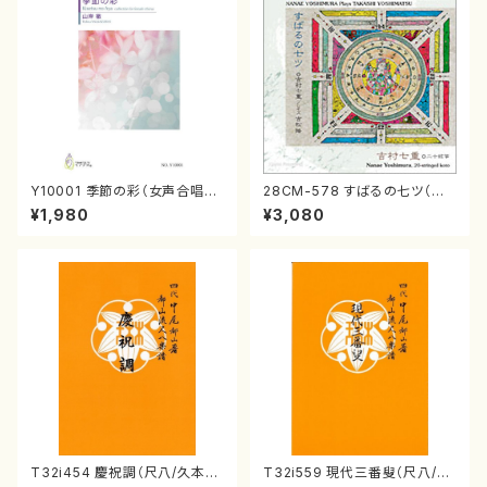
Y10001 季節の彩（女声合唱、
28CM-578 すばるの七ツ（二
ピアノ/山岸徹/楽譜）
十絃箏/クラリネット/ヴァイオリ
¥1,980
¥3,080
ン/チェロ/吉松 隆：/CD）
T32i454 慶祝調（尺八/久本玄
T32i559 現代三番叟（尺八/杵