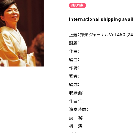
残り1点
International shipping avai
正題：邦楽ジャーナルVol.450（2
副題：
作曲：
編曲：
作詩：
著者：
編成：
収録曲：
作曲年 :
演奏時間：
委 嘱：
初 演：