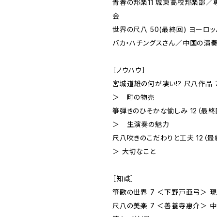
青春の邦楽11 城東高校邦楽部
会
世界の尺八 50(最終回) ヨーロ
バカ・ハチングスさん／中国の演奏
［ノウハウ］
宮城道雄の何が凄い!? 尺八作品 
＞ 町の物売
箏弾きのひそかな愉しみ 12（最終
＞ 生演奏の魅力
尺八吹きのこだわりと工夫 12（最
＞ 大切なこと
［知識］
箏歌の世界 7 ＜下野戸亜弓＞ 
尺八の美楽 7 ＜善養寺惠介＞ 