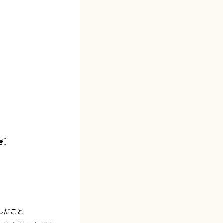
号］
んだこと