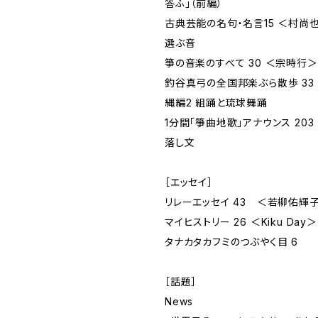
答ふ」（前編）
古典芸能の名句・名言15 ＜村尚
選ぶ音
箏の音楽のすべて 30 ＜宗時行
釣谷真弓の全国邦楽ぶら散歩 33
縄編2 組踊と琉球舞踊
1分間「箏曲地歌」アナウンス 2
落し文
［エッセイ］
リレーエッセイ 43 ＜若柳佑輝
マイヒストリー 26 ＜Kiku Day＞
タナカタカフミのつぶやく目 6
［話題］
News