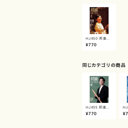
HJ450 邦楽ジ
ャーナルVol.45
¥770
0（24年7月号）
（雑誌）
同じカテゴリの商品
HJ455 邦楽ジ
H
ャーナルVol.45
ャー
¥770
¥
5（24年12月号）
2
（雑誌）
（