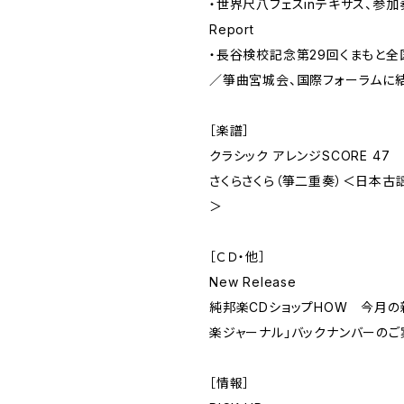
・世界尺八フェスinテキサス、参
Report
・長谷検校記念第29回くまもと
／箏曲宮城会、国際フォーラムに
［楽譜］
クラシック アレンジSCORE 47
さくらさくら（箏二重奏）＜日本古
＞
［ＣＤ・他］
New Release
純邦楽CDショップHOW 今月の
楽ジャーナル」バックナンバーのご
［情報］