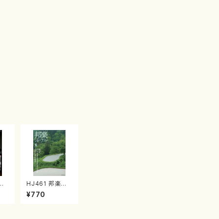
HJ461 邦楽ジャ
L.
ーナルVol.461
¥770
年1
（25年6月号）
書
（雑誌）