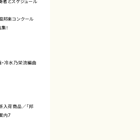
加奏者とスケジュール
全国邦楽コンクール
結集！
謡・冷水乃栄流編曲
新入荷商品／「邦
案内7