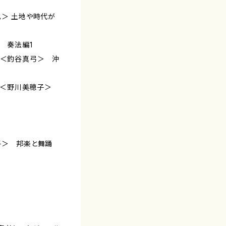
也＞ 土地や時代が
＞ 奏法編1
 ＜釣谷真弓＞ 沖
03 ＜野川美穂子＞
子＞ 邦楽と舞踊