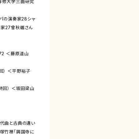
／専修大学三曲研究
ッパの演奏家28シャ
家27曾秋樾さん
72 ＜藤原道山
回） ＜平野裕子
終回） ＜坂田梁山
現代曲と古典の違い
中塚竹禅「興国寺に