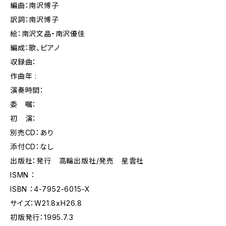
編曲：南沢博子
訳詞：南沢博子
絵：南沢文晶・南沢優佳
編成：歌、ピアノ
収録曲：
作曲年 :
演奏時間：
委 嘱：
初 演：
別売CD：あり
添付CD：なし
出版社：発行 高輪出版社/発売 星雲社
ISMN ：
ISBN ：4-7952-6015-X
サイズ：W21.8xH26.8
初版発行：1995.7.3