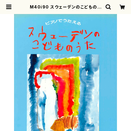
M40i90 スウェーデンのこどものう
た（歌、ピアノ/南沢博子/楽譜） | mot
herearth