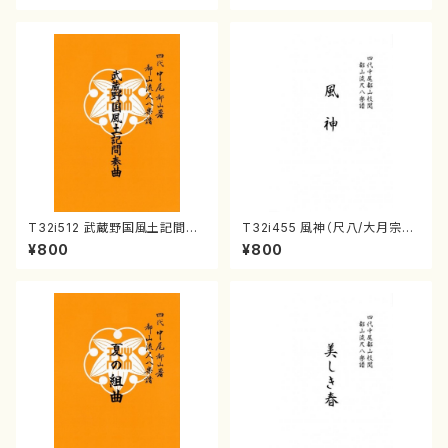
T32i512 武蔵野国風土記間奏
T32i455 風神（尺八/大月宗明/
曲（尺八/初代 山川園松/楽譜）
楽譜）都山:2162
¥800
¥800
都山流公刊楽譜曲番:2221