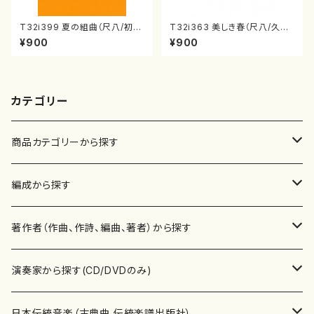
T32i399 夏の組曲（尺八/初代
T32i363 美しき春（尺八/久本
山川園松/楽譜）都山流公刊楽譜
玄智/楽譜）都山流公刊楽譜曲
¥900
¥900
曲番:2104
番:2068
カテゴリー
商品カテゴリーから探す
楽譜
編成から探す
書籍
邦楽器
著作者（作曲、作詩、編曲、著者）から探す
書籍
箏・琴（ソロ）
CD・DVD
合唱
あ行
演奏家から探す(CD/DVDのみ)
テキストブック
箏・琴（合奏）
混声合唱
青木省三(アオキ ショウゾウ)
チケット
歌・声
か行
邦楽（箏、三味線、尺八等）演奏家
日本伝統音楽（古典曲,伝統楽譜出版社）