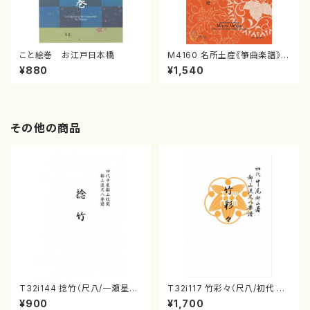
こと絵巻 お江戸日本橋
M4160 名所土産《箏曲楽譜》
（箏/宮城喜代子・宮城数江著・
¥880
¥1,540
宮城宗家監修/箏曲古典楽譜）
その他の商品
T32i144 捻竹（尺八/一瀬星山/
T32i117 竹彩々（尺八/初代 山
尺八/都山式譜）都山流公刊楽譜
本邦山/尺八/都山式譜）都山流
¥900
¥1,700
曲番:593
公刊楽譜曲番:566