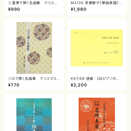
三重奏で弾く名曲集 クリスマ
M4139 吾妻獅子《箏曲楽譜》
スメドレー( 箏2/大平光美 編
（箏/宮城道雄著・宮城宗家監修/
¥990
¥1,980
曲/楽譜）
箏曲古典楽譜）
ソロで弾く名曲集 クリスマス・
K97i98 連禱 : 2台ピアノのた
イブ／恋人がサンタクロース(
めの（2 Pianos / 菊池 幸夫 /
¥770
¥2,200
箏独奏 /大平光美 編曲/楽
楽譜）
譜）