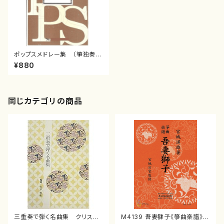
ポップスメドレー集 （箏独奏）/
野村 倫子/楽譜）
¥880
同じカテゴリの商品
三重奏で弾く名曲集 クリスマ
M4139 吾妻獅子《箏曲楽譜》