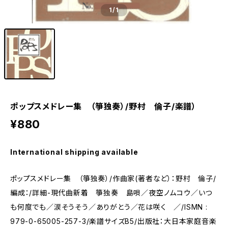
1
/1
ポップスメドレー集 （箏独奏）/野村 倫子/楽譜）
¥880
International shipping available
ポップスメドレー集 （箏独奏）/作曲家(著者など）：野村 倫子/
編成：/詳細-現代曲新着 箏独奏 島唄／夜空ノムコウ／いつ
も何度でも／涙そうそう／ありがとう／花は咲く ／/ISMN :
979-0-65005-257-3/楽譜サイズB5/出版社：大日本家庭音楽