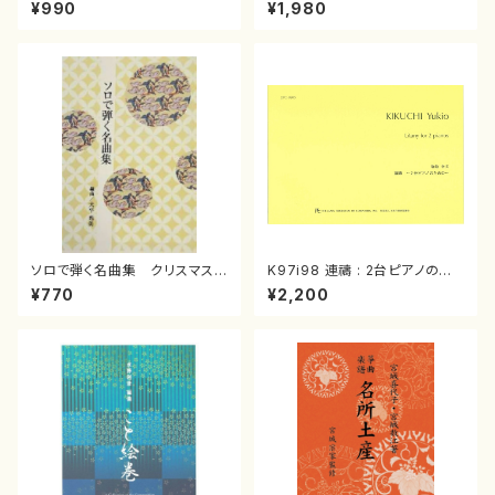
スメドレー( 箏2/大平光美 編
（箏/宮城道雄著・宮城宗家監修/
¥990
¥1,980
曲/楽譜）
箏曲古典楽譜）
ソロで弾く名曲集 クリスマス・
K97i98 連禱 : 2台ピアノのた
イブ／恋人がサンタクロース(
めの（2 Pianos / 菊池 幸夫 /
¥770
¥2,200
箏独奏 /大平光美 編曲/楽
楽譜）
譜）