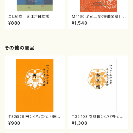
こと絵巻 お江戸日本橋
M4160 名所土産《箏曲楽譜》
（箏/宮城喜代子・宮城数江著・
¥880
¥1,540
宮城宗家監修/箏曲古典楽譜）
その他の商品
T32i529 円（尺八/二代 池田静
T32i103 春風籟（尺八/初代 石
山/楽譜）都山流公刊楽譜曲番:2
垣征山/尺八/都山式譜）都山流
¥900
¥1,300
238
公刊楽譜曲番:552