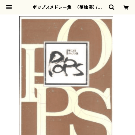
ポップスメドレー集 （箏独奏）/野
村 倫子/楽譜） | motherearth