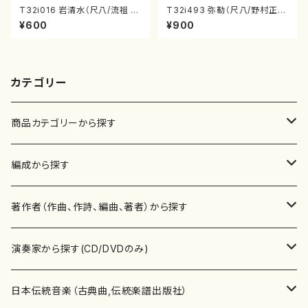
T32i016 岩清水（尺八/流祖 中
T32i493 弥勒（尺八/野村正
尾都山/楽譜）都山：15
峰/楽譜）都山流公刊楽譜曲番:2
¥600
¥900
202
カテゴリー
商品カテゴリーから探す
楽譜
編成から探す
書籍
邦楽器
著作者（作曲、作詩、編曲、著者）から探す
書籍
箏・琴（ソロ）
CD・DVD
合唱
あ行
演奏家から探す(CD/DVDのみ)
テキストブック
箏・琴（合奏）
混声合唱
青木省三(アオキ ショウゾウ)
チケット
歌・声
か行
邦楽（箏、三味線、尺八等）演奏家
日本伝統音楽（古典曲,伝統楽譜出版社）