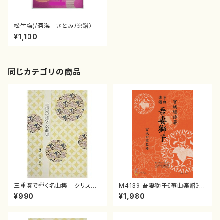
松竹梅(/深海 さとみ/楽譜）
¥1,100
同じカテゴリの商品
三重奏で弾く名曲集 クリスマ
M4139 吾妻獅子《箏曲楽譜》
スメドレー( 箏2/大平光美 編
（箏/宮城道雄著・宮城宗家監修/
¥990
¥1,980
曲/楽譜）
箏曲古典楽譜）