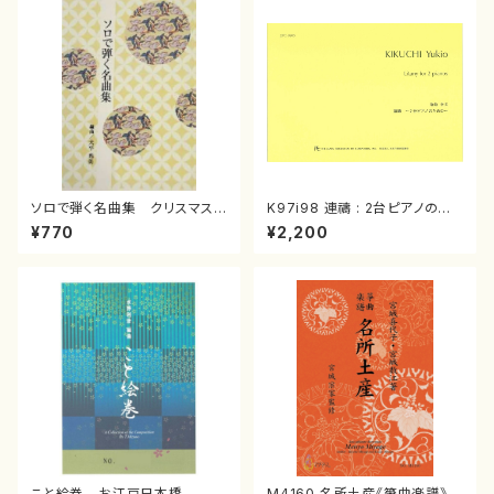
ソロで弾く名曲集 クリスマス・
K97i98 連禱 : 2台ピアノのた
イブ／恋人がサンタクロース(
めの（2 Pianos / 菊池 幸夫 /
¥770
¥2,200
箏独奏 /大平光美 編曲/楽
楽譜）
譜）
こと絵巻 お江戸日本橋
M4160 名所土産《箏曲楽譜》