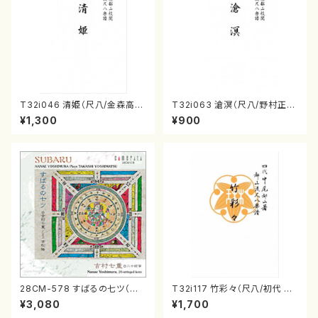
T32i046 清姫（尺八/金森高
T32i063 滄溟（尺八/野村正
山/楽譜）都山流公刊楽譜曲番：
峰/尺八/都山式譜）都山流公刊
¥1,300
¥900
45
楽譜曲番:512
28CM-578 すばるの七ツ（二
T32i117 竹彩々（尺八/初代 山
十絃箏/クラリネット/ヴァイオリ
本邦山/尺八/都山式譜）都山流
¥3,080
¥1,700
ン/チェロ/吉松 隆：/CD）
公刊楽譜曲番:566