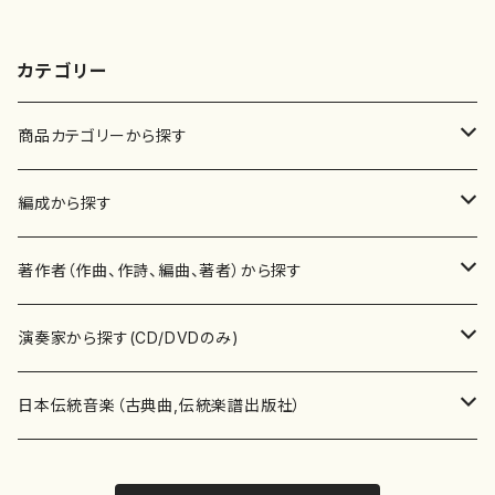
カテゴリー
商品カテゴリーから探す
楽譜
編成から探す
書籍
邦楽器
著作者（作曲、作詩、編曲、著者）から探す
書籍
箏・琴（ソロ）
CD・DVD
合唱
あ行
演奏家から探す(CD/DVDのみ)
テキストブック
箏・琴（合奏）
混声合唱
青木省三(アオキ ショウゾウ)
チケット
歌・声
か行
邦楽（箏、三味線、尺八等）演奏家
日本伝統音楽（古典曲,伝統楽譜出版社）
事典
三味線（ソロ）
女声合唱
青島広志（アオシマ ヒロシ）
ソプラノ
梯郁夫(カケハシ イクオ)
アルメリア（箏）
雑誌
洋楽器（鍵盤楽器）
さ行
声楽家・合唱団・朗読等
地歌箏曲（箏古典楽譜）