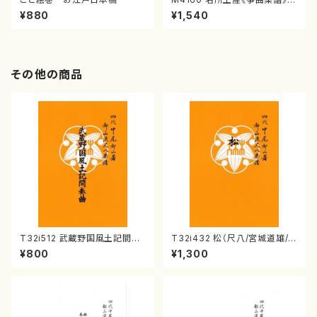
（箏/宮城喜代子・宮城数江著・
¥880
¥1,540
宮城宗家監修/箏曲古典楽譜）
その他の商品
T32i512 武蔵野国風土記間奏
T32i432 松（尺八/宮城道雄/
曲（尺八/初代 山川園松/楽譜）
楽譜）都山流公刊楽譜曲番:213
¥800
¥1,300
都山流公刊楽譜曲番:2221
8