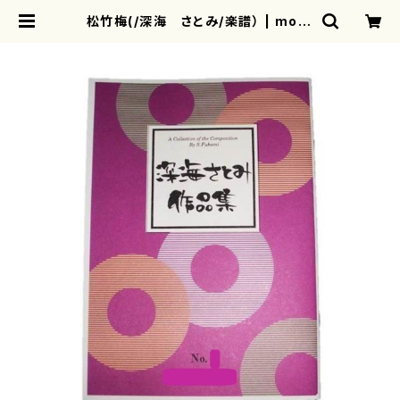
松竹梅(/深海 さとみ/楽譜） | moth
erearth