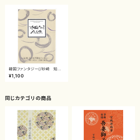
韓国ファンタジー(/砂崎 知子/
楽譜）
¥1,100
同じカテゴリの商品