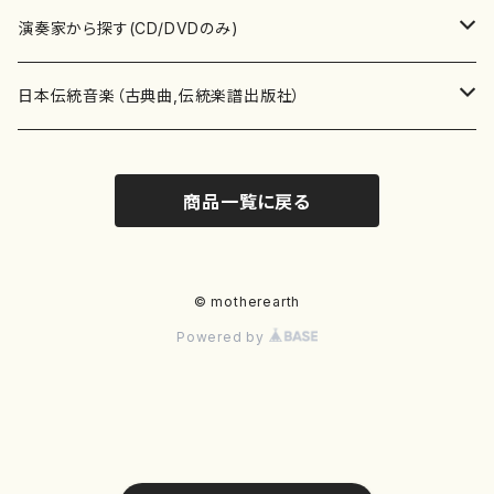
書籍
箏・琴（ソロ）
CD・DVD
合唱
あ行
演奏家から探す(CD/DVDのみ)
テキストブック
箏・琴（合奏）
混声合唱
青木省三(アオキ ショウゾウ)
チケット
歌・声
か行
邦楽（箏、三味線、尺八等）演奏家
日本伝統音楽（古典曲,伝統楽譜出版社）
事典
三味線（ソロ）
女声合唱
青島広志（アオシマ ヒロシ）
ソプラノ
梯郁夫(カケハシ イクオ)
アルメリア（箏）
雑誌
洋楽器（鍵盤楽器）
さ行
声楽家・合唱団・朗読等
地歌箏曲（箏古典楽譜）
商品一覧に戻る
詩集
三味線（合奏）
男声合唱
秋山健治(アキヤマ ケンジ）
アルト
蔭山滸山(カゲヤマ キョザン)
石川高（笙）
邦楽ジャーナル
ピアノ（ソロ）
斉藤松声(サイトウ ショウセイ)
應和惠子（声楽・ソプラノ）
宮城道雄（宮城宗家監修）
レコード
洋楽器（弦楽器）
た行
洋楽-鍵盤楽器（ピアノ、オルガン等）演奏家
地歌箏曲（三絃古典楽譜）
尺八（ソロ）
児童合唱
秋山邦晴(アキヤマ クニハル)
テノール
景山伸夫(カゲヤマ ノブオ)
伊藤まなみ（箏）
ピアノ（連弾）
斎藤武（サイトウ タケシ）
栗友会女声アンサンブル（合唱・女声合唱）
バイオリン（ソロ）
平良伊津美(タイラ イツミ)
マリーン・ファン・ニューケルケン（ピアノ）
宮城道雄（宮城宗家監修）
雑貨・アクセサリー
洋楽器（木管楽器）
な行
洋楽-弦楽器（バイオリン、ギター等）演奏家
長唄青柳楽譜（唄、三味線楽譜）
© motherearth
Powered by
尺八（合奏）
朗読・語り
芥川也寸志（アクタガワ ヤスシ）
バリトン
葛西聖憲(カサイ マサノリ)
浦上恵子（箏）
ピアノ（合奏）
斎藤友子(サイトウ トモコ)
川口聖加（声楽・ソプラノ）
バイオリン（合奏）
田頭優子(タガシラ ユウコ)
赤城眞理（ピアノ）
フルート（ピッコロを含む）（ソロ）
内藤 明美(ナイトウ アケミ)
戸澤哲夫（バイオリン）
杵屋彌之介(青柳茂三）
用具
洋楽器（金管楽器）
は行
洋楽-木管楽器（フルート、クラリネット等）演奏家
尺八（古典楽譜、伝統楽譜出版社）
邦楽大合奏
歌曲
芦垣美穂(アシガキ ミホ)
バス
片桐朋子(カタギリ トモコ)
小笠原夏美（箏）
オルガン
佐伯圭子(サエキ ケイコ)
平野忠彦（声楽・バリトン）
ビオラ
高野喜長(タカノ キチョウ)
青柳晋（ピアノ）
フルート（ピッコロを含む）（合奏）
永井薫(ナガイ カオル）
工藤真菜（バイオリン）
トランペット
萩原正吟(ハギワラ セイギン)
河村利夫（サクソフォン）
都山楽会楽譜
洋楽器（打楽器）
ま行
洋楽-打楽器（パーカッション、マリンバ等）演奏者
篠笛
ドロシー・アシュビー
その他（声域を指定しない歌など）
かただときこ(カタダ トキコ）
大久保智子（箏）
アコーディオン
坂井情二(サカイ ジョウジ)
河内紀恵（声楽・ソプラノ）
チェロ
高野検校(タカノ ケンギョウ)
伊沢長俊（オルガン）
クラリネット
永井ますみ(ナガイ マスミ）
松本克己（バイオリン）
ホルン
朴守賢(パク スヒョン)
板倉稔（クラリネット）
石垣 征山