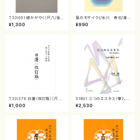
T32i051 緑かがやく（尺八/金
風のモザイク(/水川 寿也/楽
森高山/楽譜）都山流公刊楽譜曲
譜）
¥1,300
¥990
番：50
T32i376 日蓮（改訂版）（尺八/
S1801 三つのエスキス（箏2，1
宮城道雄/楽譜）都山流公刊楽譜
7/清水 脩/楽譜）
¥1,000
¥2,530
曲番:2081