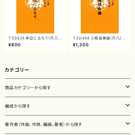
T32i525 岸辺に立ちて（尺八/
T32i456 三絃協奏曲（尺八/中
初代 中村双葉/楽譜）都山流公
能島欣一/楽譜）都山流公刊楽譜
¥800
¥1,300
刊楽譜曲番:2234
曲番:2164
カテゴリー
商品カテゴリーから探す
楽譜
編成から探す
書籍
邦楽器
著作者（作曲、作詩、編曲、著者）から探す