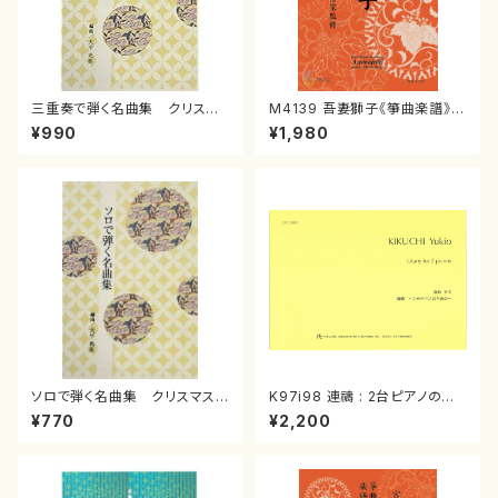
三重奏で弾く名曲集 クリスマ
M4139 吾妻獅子《箏曲楽譜》
スメドレー( 箏2/大平光美 編
（箏/宮城道雄著・宮城宗家監修/
¥990
¥1,980
曲/楽譜）
箏曲古典楽譜）
ソロで弾く名曲集 クリスマス・
K97i98 連禱 : 2台ピアノのた
イブ／恋人がサンタクロース(
めの（2 Pianos / 菊池 幸夫 /
¥770
¥2,200
箏独奏 /大平光美 編曲/楽
楽譜）
譜）