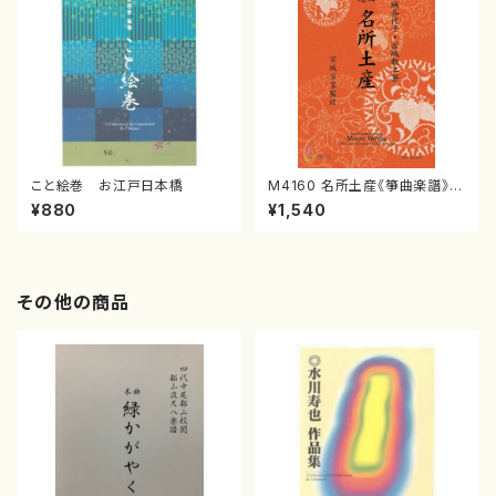
こと絵巻 お江戸日本橋
M4160 名所土産《箏曲楽譜》
（箏/宮城喜代子・宮城数江著・
¥880
¥1,540
宮城宗家監修/箏曲古典楽譜）
その他の商品