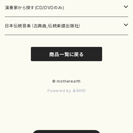
書籍
箏・琴（ソロ）
CD・DVD
合唱
あ行
演奏家から探す(CD/DVDのみ)
テキストブック
箏・琴（合奏）
混声合唱
青木省三(アオキ ショウゾウ)
チケット
歌・声
か行
邦楽（箏、三味線、尺八等）演奏家
日本伝統音楽（古典曲,伝統楽譜出版社）
事典
三味線（ソロ）
女声合唱
青島広志（アオシマ ヒロシ）
ソプラノ
梯郁夫(カケハシ イクオ)
アルメリア（箏）
雑誌
洋楽器（鍵盤楽器）
さ行
声楽家・合唱団・朗読等
地歌箏曲（箏古典楽譜）
商品一覧に戻る
詩集
三味線（合奏）
男声合唱
秋山健治(アキヤマ ケンジ）
アルト
蔭山滸山(カゲヤマ キョザン)
石川高（笙）
邦楽ジャーナル
ピアノ（ソロ）
斉藤松声(サイトウ ショウセイ)
應和惠子（声楽・ソプラノ）
宮城道雄（宮城宗家監修）
レコード
洋楽器（弦楽器）
た行
洋楽-鍵盤楽器（ピアノ、オルガン等）演奏家
地歌箏曲（三絃古典楽譜）
尺八（ソロ）
児童合唱
秋山邦晴(アキヤマ クニハル)
テノール
景山伸夫(カゲヤマ ノブオ)
伊藤まなみ（箏）
ピアノ（連弾）
斎藤武（サイトウ タケシ）
栗友会女声アンサンブル（合唱・女声合唱）
バイオリン（ソロ）
平良伊津美(タイラ イツミ)
マリーン・ファン・ニューケルケン（ピアノ）
宮城道雄（宮城宗家監修）
雑貨・アクセサリー
洋楽器（木管楽器）
な行
洋楽-弦楽器（バイオリン、ギター等）演奏家
長唄青柳楽譜（唄、三味線楽譜）
© motherearth
Powered by
尺八（合奏）
朗読・語り
芥川也寸志（アクタガワ ヤスシ）
バリトン
葛西聖憲(カサイ マサノリ)
浦上恵子（箏）
ピアノ（合奏）
斎藤友子(サイトウ トモコ)
川口聖加（声楽・ソプラノ）
バイオリン（合奏）
田頭優子(タガシラ ユウコ)
赤城眞理（ピアノ）
フルート（ピッコロを含む）（ソロ）
内藤 明美(ナイトウ アケミ)
戸澤哲夫（バイオリン）
杵屋彌之介(青柳茂三）
用具
洋楽器（金管楽器）
は行
洋楽-木管楽器（フルート、クラリネット等）演奏家
尺八（古典楽譜、伝統楽譜出版社）
邦楽大合奏
歌曲
芦垣美穂(アシガキ ミホ)
バス
片桐朋子(カタギリ トモコ)
小笠原夏美（箏）
オルガン
佐伯圭子(サエキ ケイコ)
平野忠彦（声楽・バリトン）
ビオラ
高野喜長(タカノ キチョウ)
青柳晋（ピアノ）
フルート（ピッコロを含む）（合奏）
永井薫(ナガイ カオル）
工藤真菜（バイオリン）
トランペット
萩原正吟(ハギワラ セイギン)
河村利夫（サクソフォン）
都山楽会楽譜
洋楽器（打楽器）
ま行
洋楽-打楽器（パーカッション、マリンバ等）演奏者
篠笛
ドロシー・アシュビー
その他（声域を指定しない歌など）
かただときこ(カタダ トキコ）
大久保智子（箏）
アコーディオン
坂井情二(サカイ ジョウジ)
河内紀恵（声楽・ソプラノ）
チェロ
高野検校(タカノ ケンギョウ)
伊沢長俊（オルガン）
クラリネット
永井ますみ(ナガイ マスミ）
松本克己（バイオリン）
ホルン
朴守賢(パク スヒョン)
板倉稔（クラリネット）
石垣 征山