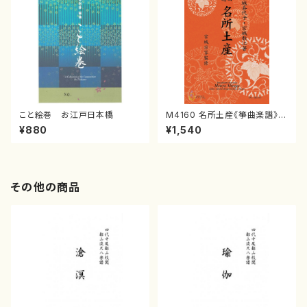
こと絵巻 お江戸日本橋
M4160 名所土産《箏曲楽譜》
（箏/宮城喜代子・宮城数江著・
¥880
¥1,540
宮城宗家監修/箏曲古典楽譜）
その他の商品