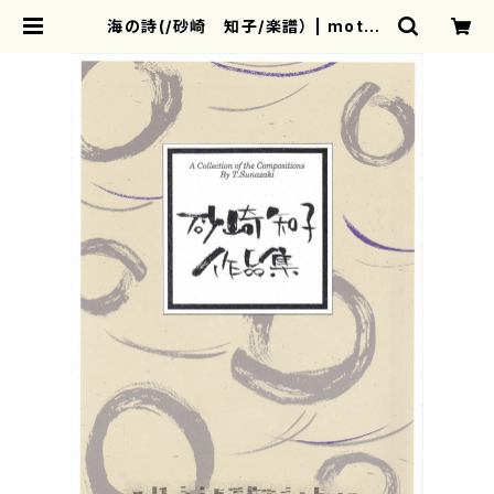
海の詩(/砂崎 知子/楽譜） | mothe
rearth