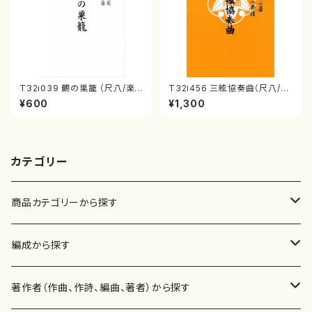
T32i039 鶴の巣籠 （尺八/楽
T32i456 三絃協奏曲（尺八/中
譜）都山no.38
能島欣一/楽譜）都山流公刊楽譜
¥600
¥1,300
曲番:2164
カテゴリー
商品カテゴリーから探す
楽譜
編成から探す
書籍
邦楽器
著作者（作曲、作詩、編曲、著者）から探す