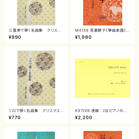
三重奏で弾く名曲集 クリスマ
M4139 吾妻獅子《箏曲楽譜》
スメドレー( 箏2/大平光美 編
（箏/宮城道雄著・宮城宗家監修/
¥990
¥1,980
曲/楽譜）
箏曲古典楽譜）
ソロで弾く名曲集 クリスマス・
K97i98 連禱 : 2台ピアノのた
イブ／恋人がサンタクロース(
めの（2 Pianos / 菊池 幸夫 /
¥770
¥2,200
箏独奏 /大平光美 編曲/楽
楽譜）
譜）