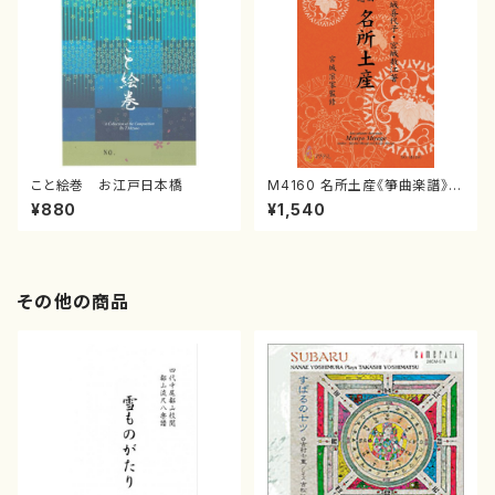
こと絵巻 お江戸日本橋
M4160 名所土産《箏曲楽譜》
（箏/宮城喜代子・宮城数江著・
¥880
¥1,540
宮城宗家監修/箏曲古典楽譜）
その他の商品