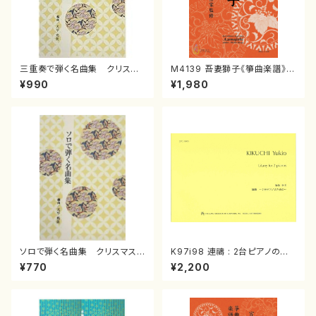
三重奏で弾く名曲集 クリスマ
M4139 吾妻獅子《箏曲楽譜》
スメドレー( 箏2/大平光美 編
（箏/宮城道雄著・宮城宗家監修/
¥990
¥1,980
曲/楽譜）
箏曲古典楽譜）
ソロで弾く名曲集 クリスマス・
K97i98 連禱 : 2台ピアノのた
イブ／恋人がサンタクロース(
めの（2 Pianos / 菊池 幸夫 /
¥770
¥2,200
箏独奏 /大平光美 編曲/楽
楽譜）
譜）