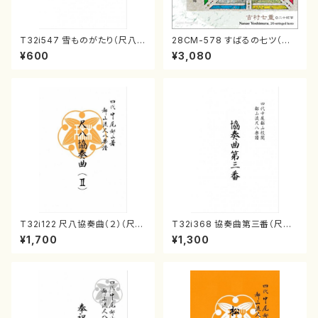
T32i547 雪ものがたり（尺八/
28CM-578 すばるの七ツ（二
沢井忠夫/楽譜）都山流公刊楽譜
十絃箏/クラリネット/ヴァイオリ
¥600
¥3,080
曲番:2256
ン/チェロ/吉松 隆：/CD）
T32i122 尺八協奏曲（２）（尺
T32i368 協奏曲第三番（尺八/
八/二代 山本邦山/尺八/都山式
唯是震一/楽譜）都山流公刊楽譜
¥1,700
¥1,300
譜）都山流公刊楽譜曲番:571
曲番:2073