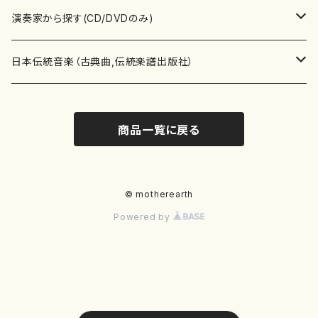
書籍
箏・琴（ソロ）
CD・DVD
合唱
あ行
演奏家から探す(CD/DVDのみ)
テキストブック
箏・琴（合奏）
混声合唱
青木省三(アオキ ショウゾウ)
チケット
歌・声
か行
邦楽（箏、三味線、尺八等）演奏家
日本伝統音楽（古典曲,伝統楽譜出版社）
事典
三味線（ソロ）
女声合唱
青島広志（アオシマ ヒロシ）
ソプラノ
梯郁夫(カケハシ イクオ)
アルメリア（箏）
雑誌
洋楽器（鍵盤楽器）
さ行
声楽家・合唱団・朗読等
地歌箏曲（箏古典楽譜）
商品一覧に戻る
詩集
三味線（合奏）
男声合唱
秋山健治(アキヤマ ケンジ）
アルト
蔭山滸山(カゲヤマ キョザン)
石川高（笙）
邦楽ジャーナル
ピアノ（ソロ）
斉藤松声(サイトウ ショウセイ)
應和惠子（声楽・ソプラノ）
宮城道雄（宮城宗家監修）
レコード
洋楽器（弦楽器）
た行
洋楽-鍵盤楽器（ピアノ、オルガン等）演奏家
地歌箏曲（三絃古典楽譜）
尺八（ソロ）
児童合唱
秋山邦晴(アキヤマ クニハル)
テノール
景山伸夫(カゲヤマ ノブオ)
伊藤まなみ（箏）
ピアノ（連弾）
斎藤武（サイトウ タケシ）
栗友会女声アンサンブル（合唱・女声合唱）
バイオリン（ソロ）
平良伊津美(タイラ イツミ)
マリーン・ファン・ニューケルケン（ピアノ）
宮城道雄（宮城宗家監修）
雑貨・アクセサリー
洋楽器（木管楽器）
な行
洋楽-弦楽器（バイオリン、ギター等）演奏家
長唄青柳楽譜（唄、三味線楽譜）
© motherearth
Powered by
尺八（合奏）
朗読・語り
芥川也寸志（アクタガワ ヤスシ）
バリトン
葛西聖憲(カサイ マサノリ)
浦上恵子（箏）
ピアノ（合奏）
斎藤友子(サイトウ トモコ)
川口聖加（声楽・ソプラノ）
バイオリン（合奏）
田頭優子(タガシラ ユウコ)
赤城眞理（ピアノ）
フルート（ピッコロを含む）（ソロ）
内藤 明美(ナイトウ アケミ)
戸澤哲夫（バイオリン）
杵屋彌之介(青柳茂三）
用具
洋楽器（金管楽器）
は行
洋楽-木管楽器（フルート、クラリネット等）演奏家
尺八（古典楽譜、伝統楽譜出版社）
邦楽大合奏
歌曲
芦垣美穂(アシガキ ミホ)
バス
片桐朋子(カタギリ トモコ)
小笠原夏美（箏）
オルガン
佐伯圭子(サエキ ケイコ)
平野忠彦（声楽・バリトン）
ビオラ
高野喜長(タカノ キチョウ)
青柳晋（ピアノ）
フルート（ピッコロを含む）（合奏）
永井薫(ナガイ カオル）
工藤真菜（バイオリン）
トランペット
萩原正吟(ハギワラ セイギン)
河村利夫（サクソフォン）
都山楽会楽譜
洋楽器（打楽器）
ま行
洋楽-打楽器（パーカッション、マリンバ等）演奏者
篠笛
ドロシー・アシュビー
その他（声域を指定しない歌など）
かただときこ(カタダ トキコ）
大久保智子（箏）
アコーディオン
坂井情二(サカイ ジョウジ)
河内紀恵（声楽・ソプラノ）
チェロ
高野検校(タカノ ケンギョウ)
伊沢長俊（オルガン）
クラリネット
永井ますみ(ナガイ マスミ）
松本克己（バイオリン）
ホルン
朴守賢(パク スヒョン)
板倉稔（クラリネット）
石垣 征山