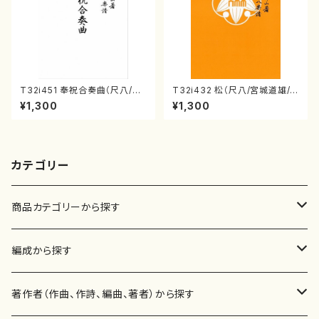
T32i451 奉祝合奏曲（尺八/久
T32i432 松（尺八/宮城道雄/
本玄智/楽譜）都山流公刊楽譜曲
楽譜）都山流公刊楽譜曲番:213
¥1,300
¥1,300
番:2158
8
カテゴリー
商品カテゴリーから探す
楽譜
編成から探す
書籍
邦楽器
著作者（作曲、作詩、編曲、著者）から探す