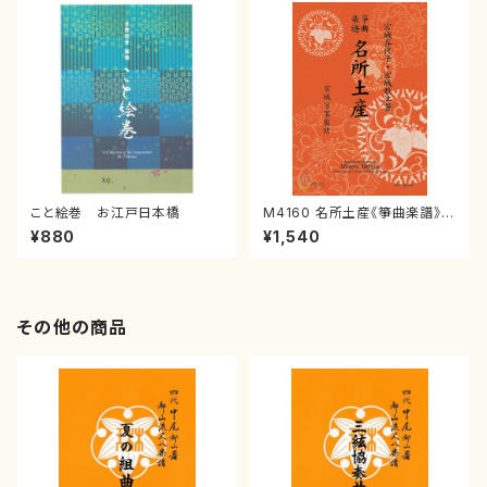
こと絵巻 お江戸日本橋
M4160 名所土産《箏曲楽譜》
（箏/宮城喜代子・宮城数江著・
¥880
¥1,540
宮城宗家監修/箏曲古典楽譜）
その他の商品