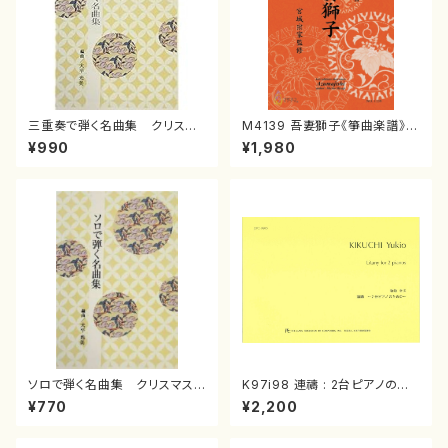
三重奏で弾く名曲集 クリスマ
M4139 吾妻獅子《箏曲楽譜》
スメドレー( 箏2/大平光美 編
（箏/宮城道雄著・宮城宗家監修/
¥990
¥1,980
曲/楽譜）
箏曲古典楽譜）
ソロで弾く名曲集 クリスマス・
K97i98 連禱 : 2台ピアノのた
イブ／恋人がサンタクロース(
めの（2 Pianos / 菊池 幸夫 /
¥770
¥2,200
箏独奏 /大平光美 編曲/楽
楽譜）
譜）