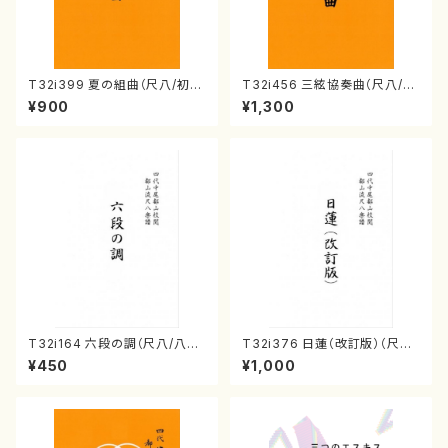
T32i399 夏の組曲（尺八/初代
T32i456 三絃協奏曲（尺八/中
山川園松/楽譜）都山流公刊楽譜
能島欣一/楽譜）都山流公刊楽譜
¥900
¥1,300
曲番:2104
曲番:2164
T32i164 六段の調（尺八/八橋
T32i376 日蓮（改訂版）（尺八/
検校/楽譜）都山流公刊楽譜曲
宮城道雄/楽譜）都山流公刊楽譜
¥450
¥1,000
番:1016
曲番:2081