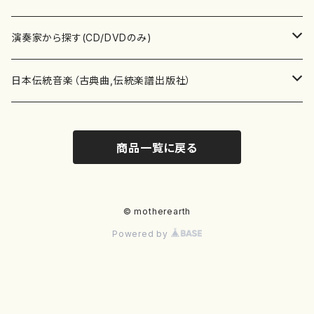
書籍
箏・琴（ソロ）
CD・DVD
合唱
あ行
演奏家から探す(CD/DVDのみ)
テキストブック
箏・琴（合奏）
混声合唱
青木省三(アオキ ショウゾウ)
チケット
歌・声
か行
邦楽（箏、三味線、尺八等）演奏家
日本伝統音楽（古典曲,伝統楽譜出版社）
事典
三味線（ソロ）
女声合唱
青島広志（アオシマ ヒロシ）
ソプラノ
梯郁夫(カケハシ イクオ)
アルメリア（箏）
雑誌
洋楽器（鍵盤楽器）
さ行
声楽家・合唱団・朗読等
地歌箏曲（箏古典楽譜）
商品一覧に戻る
詩集
三味線（合奏）
男声合唱
秋山健治(アキヤマ ケンジ）
アルト
蔭山滸山(カゲヤマ キョザン)
石川高（笙）
邦楽ジャーナル
ピアノ（ソロ）
斉藤松声(サイトウ ショウセイ)
應和惠子（声楽・ソプラノ）
宮城道雄（宮城宗家監修）
レコード
洋楽器（弦楽器）
た行
洋楽-鍵盤楽器（ピアノ、オルガン等）演奏家
地歌箏曲（三絃古典楽譜）
尺八（ソロ）
児童合唱
秋山邦晴(アキヤマ クニハル)
テノール
景山伸夫(カゲヤマ ノブオ)
伊藤まなみ（箏）
ピアノ（連弾）
斎藤武（サイトウ タケシ）
栗友会女声アンサンブル（合唱・女声合唱）
バイオリン（ソロ）
平良伊津美(タイラ イツミ)
マリーン・ファン・ニューケルケン（ピアノ）
宮城道雄（宮城宗家監修）
雑貨・アクセサリー
洋楽器（木管楽器）
な行
洋楽-弦楽器（バイオリン、ギター等）演奏家
長唄青柳楽譜（唄、三味線楽譜）
© motherearth
Powered by
尺八（合奏）
朗読・語り
芥川也寸志（アクタガワ ヤスシ）
バリトン
葛西聖憲(カサイ マサノリ)
浦上恵子（箏）
ピアノ（合奏）
斎藤友子(サイトウ トモコ)
川口聖加（声楽・ソプラノ）
バイオリン（合奏）
田頭優子(タガシラ ユウコ)
赤城眞理（ピアノ）
フルート（ピッコロを含む）（ソロ）
内藤 明美(ナイトウ アケミ)
戸澤哲夫（バイオリン）
杵屋彌之介(青柳茂三）
用具
洋楽器（金管楽器）
は行
洋楽-木管楽器（フルート、クラリネット等）演奏家
尺八（古典楽譜、伝統楽譜出版社）
邦楽大合奏
歌曲
芦垣美穂(アシガキ ミホ)
バス
片桐朋子(カタギリ トモコ)
小笠原夏美（箏）
オルガン
佐伯圭子(サエキ ケイコ)
平野忠彦（声楽・バリトン）
ビオラ
高野喜長(タカノ キチョウ)
青柳晋（ピアノ）
フルート（ピッコロを含む）（合奏）
永井薫(ナガイ カオル）
工藤真菜（バイオリン）
トランペット
萩原正吟(ハギワラ セイギン)
河村利夫（サクソフォン）
都山楽会楽譜
洋楽器（打楽器）
ま行
洋楽-打楽器（パーカッション、マリンバ等）演奏者