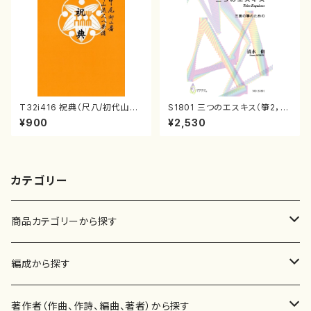
T32i416 祝典（尺八/初代山川
S1801 三つのエスキス（箏2，1
園松/楽譜）都山流公刊楽譜曲
7/清水 脩/楽譜）
¥900
¥2,530
番:2121
カテゴリー
商品カテゴリーから探す
楽譜
編成から探す
書籍
邦楽器
著作者（作曲、作詩、編曲、著者）から探す