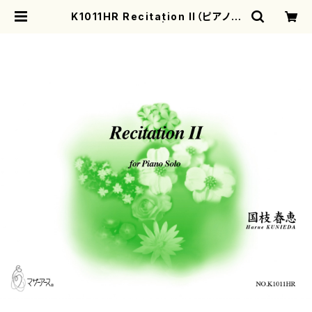
K1011HR Recitation II（ピアノソ
ロ/国枝春恵/楽譜） | motherearth