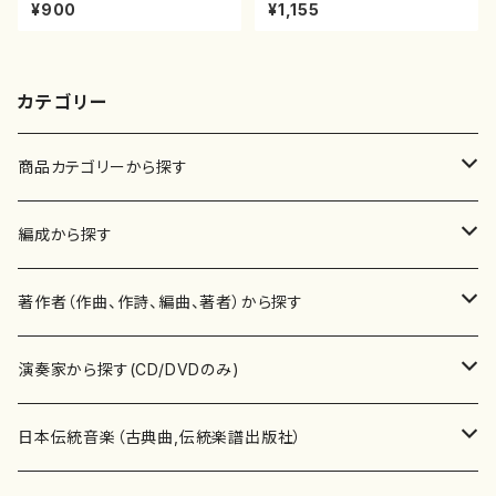
村双葉/楽譜）都山流公刊楽譜曲
（編曲八千代獅子）(/宮城道
¥900
¥1,155
番:2133
雄/楽譜）
カテゴリー
商品カテゴリーから探す
楽譜
編成から探す
書籍
邦楽器
著作者（作曲、作詩、編曲、著者）から探す
書籍
箏・琴（ソロ）
CD・DVD
合唱
あ行
演奏家から探す(CD/DVDのみ)
テキストブック
箏・琴（合奏）
混声合唱
青木省三(アオキ ショウゾウ)
チケット
歌・声
か行
邦楽（箏、三味線、尺八等）演奏家
日本伝統音楽（古典曲,伝統楽譜出版社）
事典
三味線（ソロ）
女声合唱
青島広志（アオシマ ヒロシ）