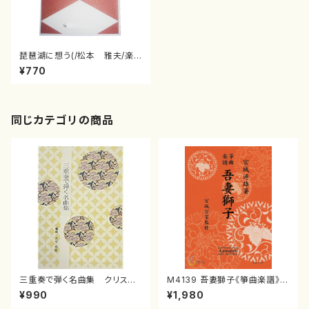
琵琶湖に想う(/松本 雅夫/楽
譜）
¥770
同じカテゴリの商品
三重奏で弾く名曲集 クリスマ
M4139 吾妻獅子《箏曲楽譜》
スメドレー( 箏2/大平光美 編
（箏/宮城道雄著・宮城宗家監修/
¥990
¥1,980
曲/楽譜）
箏曲古典楽譜）