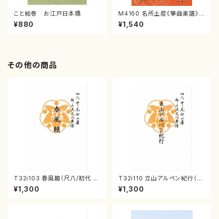
こと絵巻 お江戸日本橋
M4160 名所土産《箏曲楽譜》
（箏/宮城喜代子・宮城数江著・
¥880
¥1,540
宮城宗家監修/箏曲古典楽譜）
その他の商品
T32i103 春風籟（尺八/初代 石
T32i110 立山アルペン紀行（尺
垣征山/尺八/都山式譜）都山流
八/初代 石垣征山/尺八/都山式
¥1,300
¥1,300
公刊楽譜曲番:552
譜）都山流公刊楽譜曲番:559