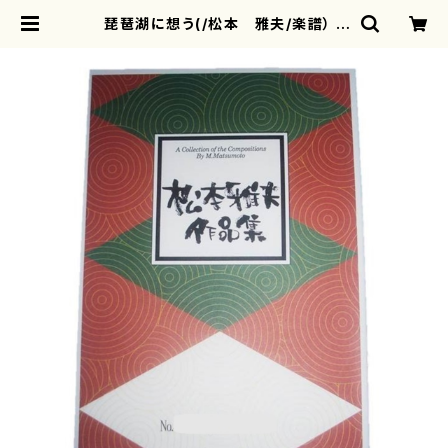
琵琶湖に想う(/松本 雅夫/楽譜） |
motherearth