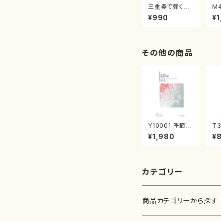
三重奏で弾く名
M
曲集 クリスマ
子
¥990
¥1
スメドレー( 箏
（
2/大平光美 編
著
曲/楽譜）
修
譜
その他の商品
Y10001 季節の
T3
彩（女声合唱、ピ
民
¥1,980
¥
アノ/山岸徹/楽
（
譜）
可
o:
カテゴリー
商品カテゴリーから探す