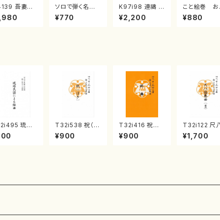
4139 吾妻獅
ソロで弾く名曲
K97i98 連禱 :
こと絵巻 お
《箏曲楽譜》
集 クリスマス・
2台ピアノのため
戸日本橋
,980
¥770
¥2,200
¥880
箏/宮城道雄
イブ／恋人がサ
の（2 Pianos /
・宮城宗家監
ンタクロース(
菊池 幸夫 / 楽
/箏曲古典楽
箏独奏 /大平
譜）
）
光美 編曲/楽
譜）
2i495 琉球
T32i538 祝（ほ
T32i416 祝典
T32i122 
謡による組曲
ぎ）（尺八/二代
（尺八/初代山川
奏曲（２）（尺
800
¥900
¥900
¥1,700
尺八/牧野由多
池田静山/楽譜）
園松/楽譜）都山
二代 山本邦山
/楽譜）都山n
都山流公刊楽譜
流公刊楽譜曲番:
尺八/都山式
2204
曲番:2247
2121
都山流公刊
曲番:571