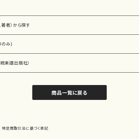
、著者）から探す
Dのみ)
）演奏家
伝統楽譜出版社）
商品一覧に戻る
)
オルガン等）演奏家
譜）
唱・女声合唱）
ン（ピアノ）
、ギター等）演奏家
線楽譜）
特定商取引法に基づく表記
シ）
ロ）
、クラリネット等）演奏家
譜出版社）