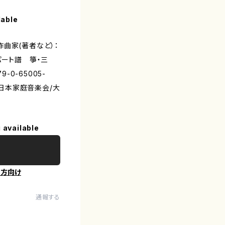
lable
曲家(著者など）：
パート譜 箏・三
-0-65005-
大日本家庭音楽会/大
 available
の方向け
通報する