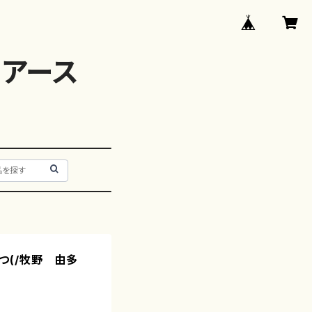
アース
つ(/牧野 由多