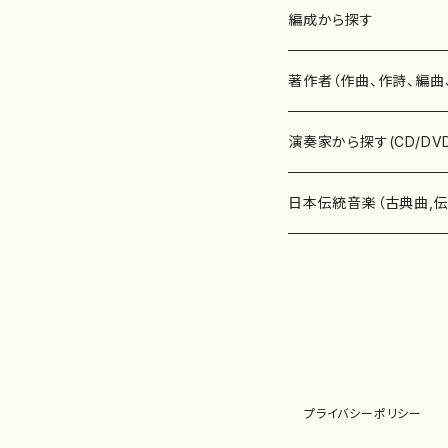
楽譜
編成から探す
書籍
邦楽器
著作者（作曲、作詩、編曲
書籍
箏・琴（ソロ）
CD・DVD
合唱
あ行
演奏家から探す(CD/DV
テキストブック
箏・琴（合奏）
混声合唱
青木省三(アオキ ショウゾウ)
チケット
歌・声
か行
邦楽（箏、三味線、尺八等
日本伝統音楽（古典曲,
事典
三味線（ソロ）
女声合唱
青島広志（アオシマ ヒロシ）
ソプラノ
梯郁夫(カケハシ イクオ)
アルメリア（箏）
雑誌
洋楽器（鍵盤楽器）
さ行
声楽家・合唱団・朗読等
地歌箏曲（箏古典楽譜）
詩集
三味線（合奏）
男声合唱
秋山健治(アキヤマ ケンジ）
アルト
蔭山滸山(カゲヤマ キョザン)
石川高（笙）
邦楽ジャーナル
ピアノ（ソロ）
斉藤松声(サイトウ ショウセイ
應和惠子（声楽・ソプラノ）
宮城道雄（宮城宗家監修）
レコード
洋楽器（弦楽器）
た行
洋楽-鍵盤楽器（ピアノ、
地歌箏曲（三絃古典楽
尺八（ソロ）
児童合唱
秋山邦晴(アキヤマ クニハル)
テノール
景山伸夫(カゲヤマ ノブオ)
伊藤まなみ（箏）
ピアノ（連弾）
斎藤武（サイトウ タケシ）
栗友会女声アンサンブル（合
バイオリン（ソロ）
平良伊津美(タイラ イツミ)
マリーン・ファン・ニューケルケ
宮城道雄（宮城宗家監修）
雑貨・アクセサリー
洋楽器（木管楽器）
な行
洋楽-弦楽器（バイオリン
長唄青柳楽譜（唄、三味
プライバシーポリシー
尺八（合奏）
朗読・語り
芥川也寸志（アクタガワ ヤス
バリトン
葛西聖憲(カサイ マサノリ)
浦上恵子（箏）
ピアノ（合奏）
斎藤友子(サイトウ トモコ)
川口聖加（声楽・ソプラノ）
バイオリン（合奏）
田頭優子(タガシラ ユウコ)
赤城眞理（ピアノ）
フルート（ピッコロを含む）（ソ
内藤 明美(ナイトウ アケミ)
戸澤哲夫（バイオリン）
杵屋彌之介(青柳茂三）
用具
洋楽器（金管楽器）
は行
洋楽-木管楽器（フルート
尺八（古典楽譜、伝統楽