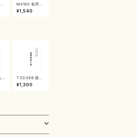
江
M4160 名所土
産《箏曲楽譜》
¥1,540
（箏/宮城喜代
子・宮城数江著・
宮城宗家監修/
箏曲古典楽譜）
尺八協
T32i368 協奏
八/
曲第三番（尺八/
¥1,300
/
唯是震一/楽譜）
譜）
都山流公刊楽譜
楽譜
曲番:2073