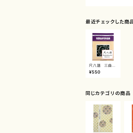
最近チェックした商
尺八譜 三曲落
葉松 からまつ
¥550
(/牧野 由多可/
楽譜）
同じカテゴリの商品