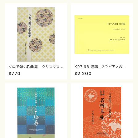
ソロで弾く名曲集 クリスマス・
K97i98 連禱 : 2台ピアノのた
イブ／恋人がサンタクロース(
めの（2 Pianos / 菊池 幸夫 /
¥770
¥2,200
箏独奏 /大平光美 編曲/楽
楽譜）
譜）