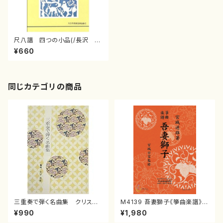
尺八譜 四つの小品(/長沢 勝
俊/楽譜）
¥660
同じカテゴリの商品
三重奏で弾く名曲集 クリスマ
M4139 吾妻獅子《箏曲楽譜》
スメドレー( 箏2/大平光美 編
（箏/宮城道雄著・宮城宗家監修/
¥990
¥1,980
曲/楽譜）
箏曲古典楽譜）