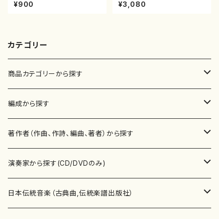
園松/楽譜）都山流公刊楽譜曲
十絃箏/クラリネット/ヴァイオリ
¥900
¥3,080
番:2121
ン/チェロ/吉松 隆：/CD）
カテゴリー
商品カテゴリーから探す
楽譜
編成から探す
書籍
邦楽器
著作者（作曲、作詩、編曲、著者）から探す
書籍
箏・琴（ソロ）
CD・DVD
合唱
あ行
演奏家から探す(CD/DVDのみ)
テキストブック
箏・琴（合奏）
混声合唱
青木省三(アオキ ショウゾウ)
チケット
歌・声
か行
邦楽（箏、三味線、尺八等）演奏家
日本伝統音楽（古典曲,伝統楽譜出版社）
事典
三味線（ソロ）
女声合唱
青島広志（アオシマ ヒロシ）