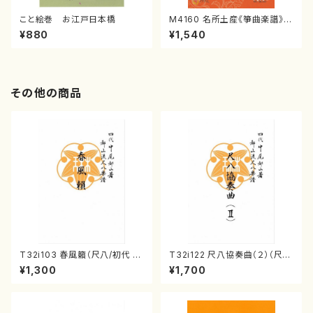
こと絵巻 お江戸日本橋
M4160 名所土産《箏曲楽譜》
（箏/宮城喜代子・宮城数江著・
¥880
¥1,540
宮城宗家監修/箏曲古典楽譜）
その他の商品
T32i103 春風籟（尺八/初代 石
T32i122 尺八協奏曲（２）（尺
垣征山/尺八/都山式譜）都山流
八/二代 山本邦山/尺八/都山式
¥1,300
¥1,700
公刊楽譜曲番:552
譜）都山流公刊楽譜曲番:571