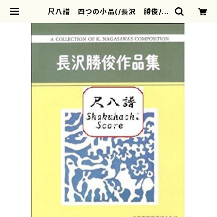
尺八譜 四つの小品(/長沢 勝俊/楽
譜） | motherearth