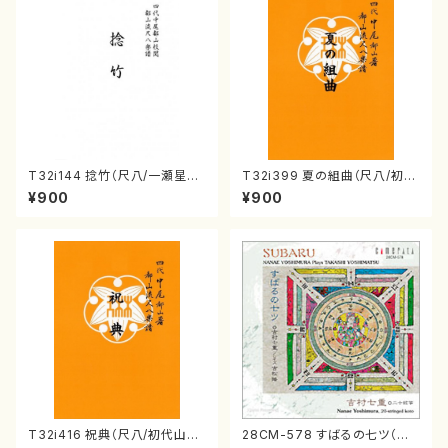
T32i144 捻竹（尺八/一瀬星山/
T32i399 夏の組曲（尺八/初代
尺八/都山式譜）都山流公刊楽譜
山川園松/楽譜）都山流公刊楽譜
¥900
¥900
曲番:593
曲番:2104
T32i416 祝典（尺八/初代山川
28CM-578 すばるの七ツ（二