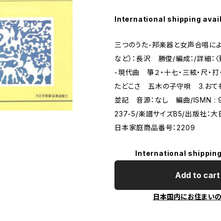
International shipping avai
三つのうた-邦楽器と女声合唱によ
など）：長沢 勝俊/編成：/詳細：
-現代曲 箏２・十七・三絃・尺・打
たどこさ 五木の子守唄 3.お
並記 音源：なし 編曲/ISMN : 97
237-5/楽譜サイズB5/出版社：
日本家庭商品番号：2209
International shipping
Add to cart
日本国内にお住まい