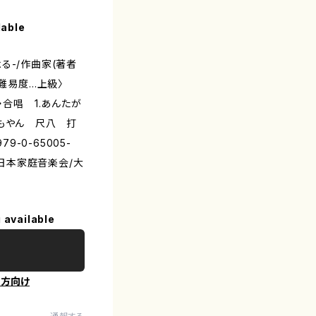
lable
る-/作曲家(著者
〈難易度…上級〉
・合唱 1.あんたが
てもやん 尺八 打
9-0-65005-
大日本家庭音楽会/大
 available
の方向け