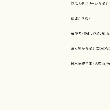
商品カテゴリーから探す
楽譜
編成から探す
書籍
邦楽器
著作者（作曲、作詩、編曲
書籍
箏・琴（ソロ）
CD・DVD
合唱
あ行
演奏家から探す(CD/DV
テキストブック
箏・琴（合奏）
混声合唱
青木省三(アオキ ショウゾウ)
チケット
歌・声
か行
邦楽（箏、三味線、尺八等
日本伝統音楽（古典曲,
事典
三味線（ソロ）
女声合唱
青島広志（アオシマ ヒロシ）
ソプラノ
梯郁夫(カケハシ イクオ)
アルメリア（箏）
雑誌
洋楽器（鍵盤楽器）
さ行
声楽家・合唱団・朗読等
地歌箏曲（箏古典楽譜）
詩集
三味線（合奏）
男声合唱
秋山健治(アキヤマ ケンジ）
アルト
蔭山滸山(カゲヤマ キョザン)
石川高（笙）
邦楽ジャーナル
ピアノ（ソロ）
斉藤松声(サイトウ ショウセイ
應和惠子（声楽・ソプラノ）
宮城道雄（宮城宗家監修）
レコード
洋楽器（弦楽器）
た行
洋楽-鍵盤楽器（ピアノ、
地歌箏曲（三絃古典楽
尺八（ソロ）
児童合唱
秋山邦晴(アキヤマ クニハル)
テノール
景山伸夫(カゲヤマ ノブオ)
伊藤まなみ（箏）
ピアノ（連弾）
斎藤武（サイトウ タケシ）
栗友会女声アンサンブル（合
バイオリン（ソロ）
平良伊津美(タイラ イツミ)
マリーン・ファン・ニューケルケ
宮城道雄（宮城宗家監修）
雑貨・アクセサリー
洋楽器（木管楽器）
な行
洋楽-弦楽器（バイオリン
長唄青柳楽譜（唄、三味