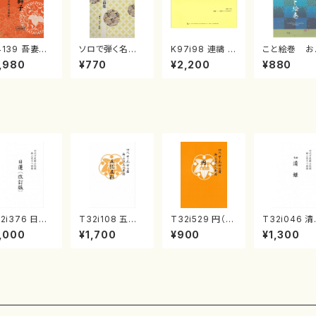
4139 吾妻獅
ソロで弾く名曲
K97i98 連禱 :
こと絵巻 お
《箏曲楽譜》
集 クリスマス・
2台ピアノのため
戸日本橋
,980
¥770
¥2,200
¥880
箏/宮城道雄
イブ／恋人がサ
の（2 Pianos /
・宮城宗家監
ンタクロース(
菊池 幸夫 / 楽
/箏曲古典楽
箏独奏 /大平
譜）
）
光美 編曲/楽
譜）
2i376 日蓮
T32i108 五孔
T32i529 円（尺
T32i046 
改訂版）（尺八/
五彩（尺八/初代
八/二代 池田静
（尺八/金森高
,000
¥1,700
¥900
¥1,300
城道雄/楽譜）
石垣征山/尺八/
山/楽譜）都山流
楽譜）都山流
山流公刊楽譜
都山式譜）都山
公刊楽譜曲番:2
刊楽譜曲番：
:2081
流公刊楽譜曲番:
238
557