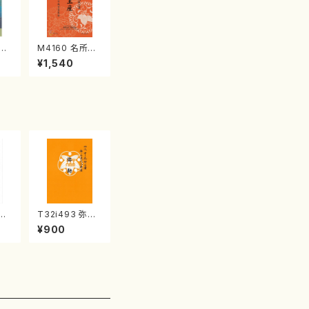
江
M4160 名所土
産《箏曲楽譜》
¥1,540
（箏/宮城喜代
子・宮城数江著・
宮城宗家監修/
箏曲古典楽譜）
清姫
T32i493 弥勒
山/
（尺八/野村正峰/
¥900
公
楽譜）都山流公
45
刊楽譜曲番:220
2