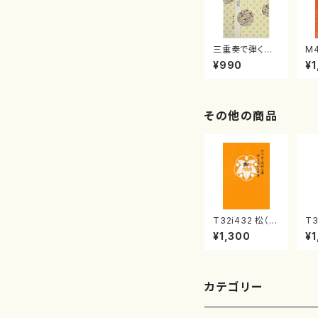
三重奏で弾く名
M
曲集 クリスマ
子
¥990
¥1
スメドレー( 箏
（
2/大平光美 編
著
曲/楽譜）
修
譜
その他の商品
T32i432 松（尺
T3
八/宮城道雄/楽
（
¥1,300
¥1
譜）都山流公刊
宮
楽譜曲番:2138
都
曲番
カテゴリー