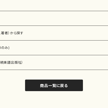
、著者）から探す
Dのみ)
）演奏家
伝統楽譜出版社）
商品一覧に戻る
)
オルガン等）演奏家
譜）
唱・女声合唱）
ン（ピアノ）
、ギター等）演奏家
線楽譜）