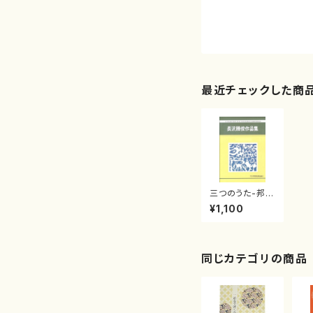
最近チェックした商
三つのうた-邦楽
器と女声合唱に
¥1,100
よる-(/長沢 勝
俊/楽譜）
同じカテゴリの商品