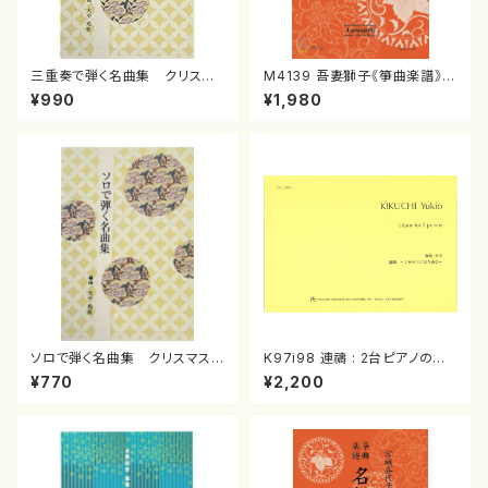
三重奏で弾く名曲集 クリスマ
M4139 吾妻獅子《箏曲楽譜》
スメドレー( 箏2/大平光美 編
（箏/宮城道雄著・宮城宗家監修/
¥990
¥1,980
曲/楽譜）
箏曲古典楽譜）
ソロで弾く名曲集 クリスマス・
K97i98 連禱 : 2台ピアノのた
イブ／恋人がサンタクロース(
めの（2 Pianos / 菊池 幸夫 /
¥770
¥2,200
箏独奏 /大平光美 編曲/楽
楽譜）
譜）