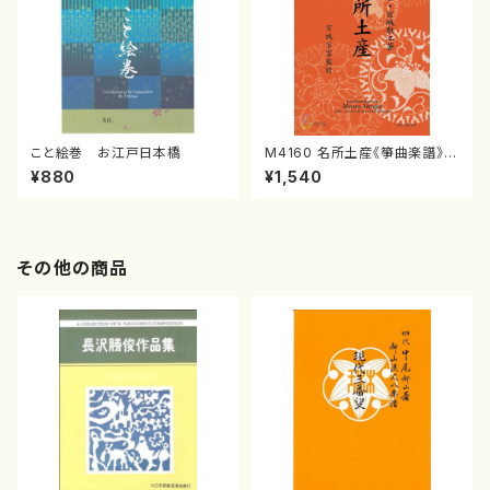
こと絵巻 お江戸日本橋
M4160 名所土産《箏曲楽譜》
（箏/宮城喜代子・宮城数江著・
¥880
¥1,540
宮城宗家監修/箏曲古典楽譜）
その他の商品