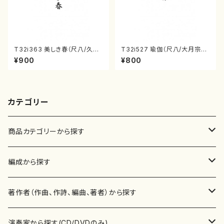
T32i363 美しき春（尺八/久本
T32i527 瑜伽（尺八/大月宗明/
玄智/楽譜）都山流公刊楽譜曲
楽譜）都山流公刊楽譜曲番:223
¥900
¥800
番:2068
6
カテゴリー
商品カテゴリーから探す
楽譜
編成から探す
書籍
邦楽器
著作者（作曲、作詩、編曲、著者）から探す
書籍
箏・琴（ソロ）
CD・DVD
合唱
あ行
演奏家から探す(CD/DVDのみ)