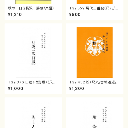
秋の一日(/長沢 勝俊/楽譜）
T32i559 現代三番叟（尺八/杵
屋正邦/楽譜）都山流公刊楽譜曲
¥1,210
¥800
番:2269
T32i376 日蓮（改訂版）（尺八/
T32i432 松（尺八/宮城道雄/
宮城道雄/楽譜）都山流公刊楽譜
楽譜）都山流公刊楽譜曲番:213
¥1,000
¥1,300
曲番:2081
8