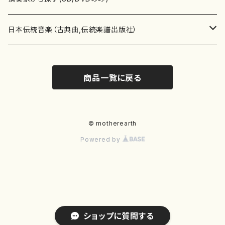
テキストブック
箏・琴（合奏）
混声合唱
青木省三(アオキ ショウゾウ)
チケット
歌・声
か行
邦楽（箏、三味線、尺八等）演奏家
日本伝統音楽（古典曲,伝統楽譜出版社）
事典
三味線（ソロ）
女声合唱
青島広志（アオシマ ヒロシ）
ソプラノ
梯郁夫(カケハシ イクオ)
アルメリア（箏）
雑誌
洋楽器（鍵盤楽器）
さ行
声楽家・合唱団・朗読等
地歌箏曲（箏古典楽譜）
商品一覧に戻る
詩集
三味線（合奏）
男声合唱
秋山健治(アキヤマ ケンジ）
アルト
蔭山滸山(カゲヤマ キョザン)
石川高（笙）
邦楽ジャーナル
ピアノ（ソロ）
斉藤松声(サイトウ ショウセイ)
應和惠子（声楽・ソプラノ）
宮城道雄（宮城宗家監修）
レコード
洋楽器（弦楽器）
た行
洋楽-鍵盤楽器（ピアノ、オルガン等）演奏家
地歌箏曲（三絃古典楽譜）
尺八（ソロ）
児童合唱
秋山邦晴(アキヤマ クニハル)
テノール
景山伸夫(カゲヤマ ノブオ)
伊藤まなみ（箏）
ピアノ（連弾）
斎藤武（サイトウ タケシ）
栗友会女声アンサンブル（合唱・女声合唱）
バイオリン（ソロ）
平良伊津美(タイラ イツミ)
マリーン・ファン・ニューケルケン（ピアノ）
宮城道雄（宮城宗家監修）
雑貨・アクセサリー
洋楽器（木管楽器）
な行
洋楽-弦楽器（バイオリン、ギター等）演奏家
長唄青柳楽譜（唄、三味線楽譜）
© motherearth
Powered by
尺八（合奏）
朗読・語り
芥川也寸志（アクタガワ ヤスシ）
バリトン
葛西聖憲(カサイ マサノリ)
浦上恵子（箏）
ピアノ（合奏）
斎藤友子(サイトウ トモコ)
川口聖加（声楽・ソプラノ）
バイオリン（合奏）
田頭優子(タガシラ ユウコ)
赤城眞理（ピアノ）
フルート（ピッコロを含む）（ソロ）
内藤 明美(ナイトウ アケミ)
戸澤哲夫（バイオリン）
杵屋彌之介(青柳茂三）
用具
洋楽器（金管楽器）
は行
洋楽-木管楽器（フルート、クラリネット等）演奏家
尺八（古典楽譜、伝統楽譜出版社）
邦楽大合奏
歌曲
芦垣美穂(アシガキ ミホ)
バス
片桐朋子(カタギリ トモコ)
小笠原夏美（箏）
オルガン
佐伯圭子(サエキ ケイコ)
平野忠彦（声楽・バリトン）
ビオラ
高野喜長(タカノ キチョウ)
青柳晋（ピアノ）
フルート（ピッコロを含む）（合奏）
永井薫(ナガイ カオル）
工藤真菜（バイオリン）
トランペット
萩原正吟(ハギワラ セイギン)
河村利夫（サクソフォン）
都山楽会楽譜
洋楽器（打楽器）
ま行
洋楽-打楽器（パーカッション、マリンバ等）演奏者
篠笛
ドロシー・アシュビー
その他（声域を指定しない歌など）
かただときこ(カタダ トキコ）
大久保智子（箏）
アコーディオン
坂井情二(サカイ ジョウジ)
河内紀恵（声楽・ソプラノ）
チェロ
高野検校(タカノ ケンギョウ)
伊沢長俊（オルガン）
クラリネット
永井ますみ(ナガイ マスミ）
松本克己（バイオリン）
ホルン
朴守賢(パク スヒョン)
板倉稔（クラリネット）
石垣 征山
マリンバ
セルドン・マイヤーズ
上野信一（パーカッション）
洋楽器（大編成）
や行
洋楽-大編成(オーケストラ、吹奏楽)楽団
ショップに質問する