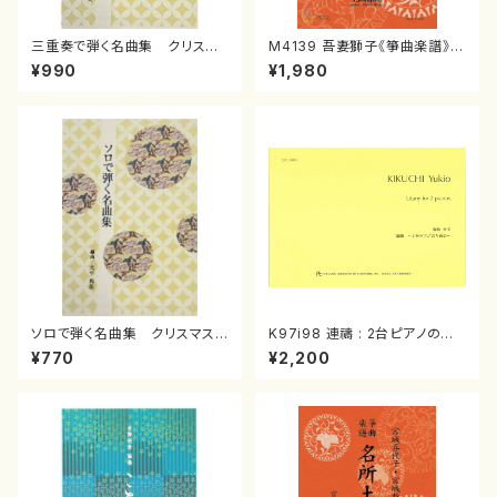
三重奏で弾く名曲集 クリスマ
M4139 吾妻獅子《箏曲楽譜》
スメドレー( 箏2/大平光美 編
（箏/宮城道雄著・宮城宗家監修/
¥990
¥1,980
曲/楽譜）
箏曲古典楽譜）
ソロで弾く名曲集 クリスマス・
K97i98 連禱 : 2台ピアノのた
イブ／恋人がサンタクロース(
めの（2 Pianos / 菊池 幸夫 /
¥770
¥2,200
箏独奏 /大平光美 編曲/楽
楽譜）
譜）