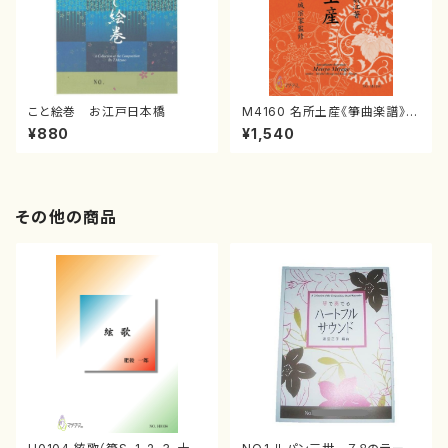
こと絵巻 お江戸日本橋
M4160 名所土産《箏曲楽譜》
（箏/宮城喜代子・宮城数江著・
¥880
¥1,540
宮城宗家監修/箏曲古典楽譜）
その他の商品