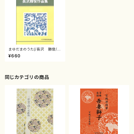
まゆだまのうた(/長沢 勝俊/楽
譜）
¥660
同じカテゴリの商品