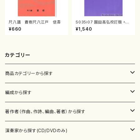
尺八譜 蒼樹尺八江戸 信吾
S035i07 園田高弘校訂版 ﾍﾞｰ
ﾄｰヴｪﾝ･ﾋﾟｱﾉ･ｿﾅﾀ 第7番｢ﾆ長
¥660
¥1,540
調｣op10-3（ピアノソロ/園田
高弘/楽譜）
カテゴリー
商品カテゴリーから探す
楽譜
編成から探す
書籍
邦楽器
著作者（作曲、作詩、編曲、著者）から探す
書籍
箏・琴（ソロ）
CD・DVD
合唱
あ行
演奏家から探す(CD/DVDのみ)