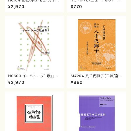
H0104 絃歌（箏S，1，2，3，十七
NO.1 ルパン三世 ７８のテー
絃/肥後一郎/楽譜）
マ/渡辺 正子/楽譜）
¥2,970
¥770
N0603 イーハトーウ゛歌曲集1
M4204 八千代獅子（三絃/宮城
（歌，ピアノ/中村節也/楽譜）
道雄著・宮城宗家監修/三絃楽
¥2,970
¥880
譜）