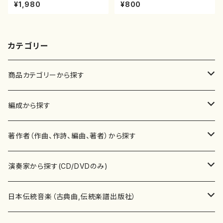
ピアノ/山岸徹/楽譜）
曲（尺八/初代 山川園松/楽譜）
¥1,980
¥800
都山流公刊楽譜曲番:2221
カテゴリー
商品カテゴリーから探す
楽譜
編成から探す
書籍
邦楽器
著作者（作曲、作詩、編曲、著者）から探す
書籍
箏・琴（ソロ）
CD・DVD
合唱
あ行
演奏家から探す(CD/DVDのみ)
テキストブック
箏・琴（合奏）
混声合唱
青木省三(アオキ ショウゾウ)
チケット
歌・声
か行
邦楽（箏、三味線、尺八等）演奏家
日本伝統音楽（古典曲,伝統楽譜出版社）
事典
三味線（ソロ）
女声合唱
青島広志（アオシマ ヒロシ）