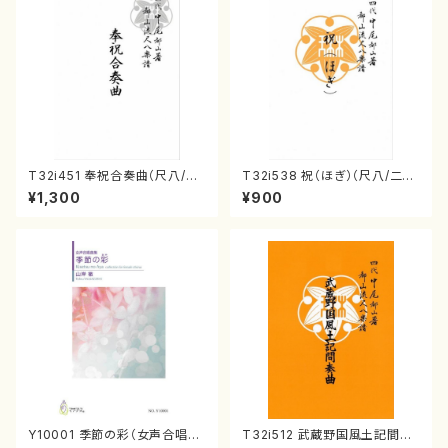
T32i451 奉祝合奏曲（尺八/久
T32i538 祝（ほぎ）（尺八/二代
本玄智/楽譜）都山流公刊楽譜曲
池田静山/楽譜）都山流公刊楽譜
¥1,300
¥900
番:2158
曲番:2247
Y10001 季節の彩（女声合唱、
T32i512 武蔵野国風土記間奏