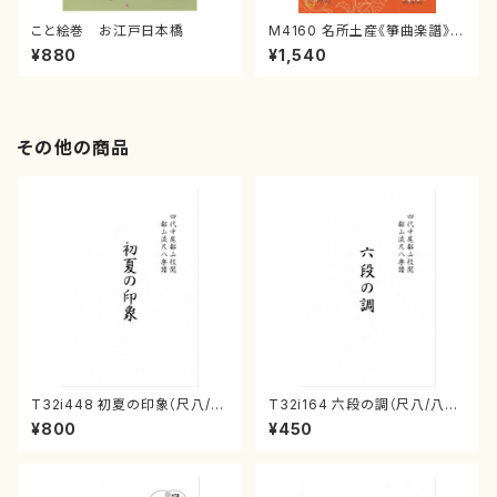
こと絵巻 お江戸日本橋
M4160 名所土産《箏曲楽譜》
（箏/宮城喜代子・宮城数江著・
¥880
¥1,540
宮城宗家監修/箏曲古典楽譜）
その他の商品
T32i448 初夏の印象（尺八/久
T32i164 六段の調（尺八/八橋
本玄智/楽譜）都山流公刊楽譜曲
検校/楽譜）都山流公刊楽譜曲
¥800
¥450
番:2155
番:1016