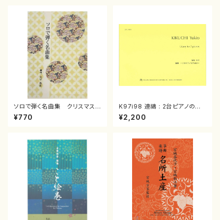
ソロで弾く名曲集 クリスマス・
K97i98 連禱 : 2台ピアノのた
イブ／恋人がサンタクロース(
めの（2 Pianos / 菊池 幸夫 /
¥770
¥2,200
箏独奏 /大平光美 編曲/楽
楽譜）
譜）