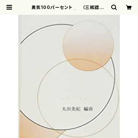
勇気100パーセント （三絃譜付）
(/丸田 美紀/楽譜） | mothereart
h