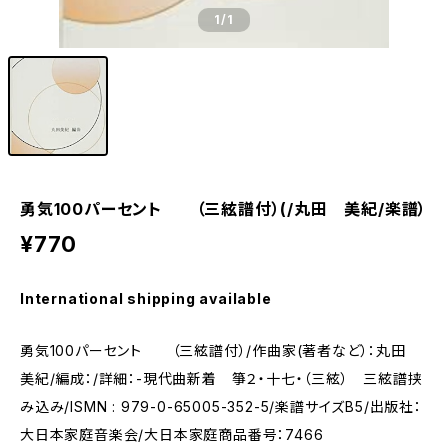
1
/1
勇気100パーセント （三絃譜付）(/丸田 美紀/楽譜）
¥770
International shipping available
勇気100パーセント （三絃譜付）/作曲家(著者など）：丸田
美紀/編成：/詳細：-現代曲新着 箏２・十七・（三絃） 三絃譜挟
み込み/ISMN : 979-0-65005-352-5/楽譜サイズB5/出版社：
大日本家庭音楽会/大日本家庭商品番号：7466