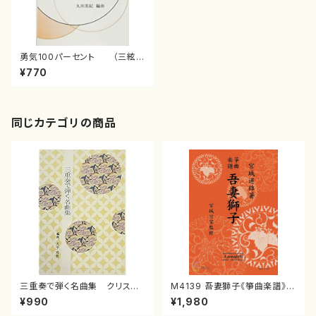
勇気100パーセント （三絃譜
付）(/丸田 美紀/楽譜）
¥770
同じカテゴリの商品
三重奏で弾く名曲集 クリスマ
M4139 吾妻獅子《箏曲楽譜》
スメドレー( 箏2/大平光美 編
（箏/宮城道雄著・宮城宗家監修/
¥990
¥1,980
曲/楽譜）
箏曲古典楽譜）