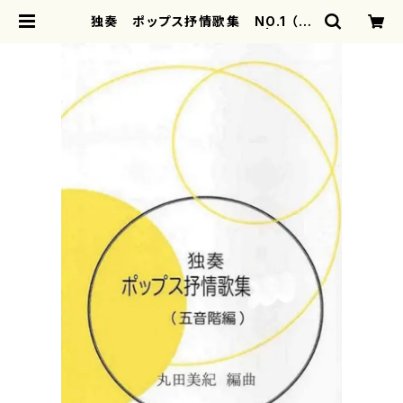
独奏 ポップス抒情歌集 NO.1 （五
音階編）(/丸田 美紀/楽譜） | moth
erearth