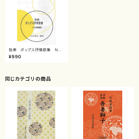
独奏 ポップス抒情歌集 NO.1
（五音階編）(/丸田 美紀/楽譜）
¥990
同じカテゴリの商品