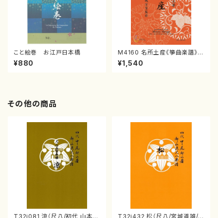
こと絵巻 お江戸日本橋
M4160 名所土産《箏曲楽譜》
（箏/宮城喜代子・宮城数江著・
¥880
¥1,540
宮城宗家監修/箏曲古典楽譜）
その他の商品
T32i081 涼（尺八/初代 山本邦
T32i432 松（尺八/宮城道雄/