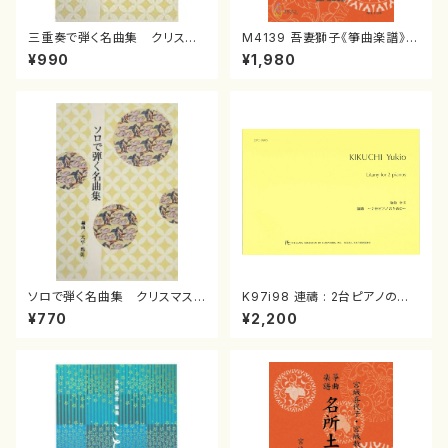
三重奏で弾く名曲集 クリスマ
M4139 吾妻獅子《箏曲楽譜》
スメドレー( 箏2/大平光美 編
（箏/宮城道雄著・宮城宗家監修/
¥990
¥1,980
曲/楽譜）
箏曲古典楽譜）
ソロで弾く名曲集 クリスマス・
K97i98 連禱 : 2台ピアノのた
イブ／恋人がサンタクロース(
めの（2 Pianos / 菊池 幸夫 /
¥770
¥2,200
箏独奏 /大平光美 編曲/楽
楽譜）
譜）