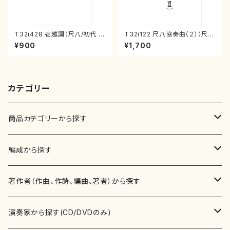
T32i428 壱越調（尺八/初代 中
T32i122 尺八協奏曲（２）（尺
村双葉/楽譜）都山流公刊楽譜曲
八/二代 山本邦山/尺八/都山式
¥900
¥1,700
番:2133
譜）都山流公刊楽譜曲番:571
カテゴリー
商品カテゴリーから探す
楽譜
編成から探す
書籍
邦楽器
著作者（作曲、作詩、編曲、著者）から探す
書籍
箏・琴（ソロ）
CD・DVD
合唱
あ行
演奏家から探す(CD/DVDのみ)