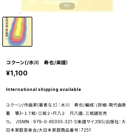
1
/1
コクーン(/水川 寿也/楽譜）
¥1,100
International shipping available
コクーン/作曲家(著者など）：水川 寿也/編成：/詳細-現代曲新
着 箏3・１７絃・三絃２・尺八２ 尺八譜、三絃譜別売
り。 /ISMN : 979-0-65005-321-1/楽譜サイズB5/出版社：大
日本家庭音楽会/大日本家庭商品番号：7251