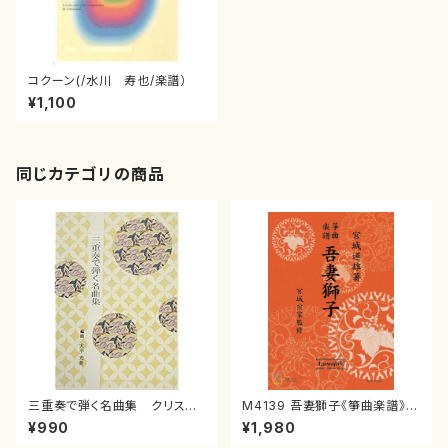
コクーン(/水川 寿也/楽譜）
¥1,100
同じカテゴリの商品
三重奏で弾く名曲集 クリスマ
M4139 吾妻獅子《箏曲楽譜》
スメドレー( 箏2/大平光美 編
（箏/宮城道雄著・宮城宗家監修/
¥990
¥1,980
曲/楽譜）
箏曲古典楽譜）