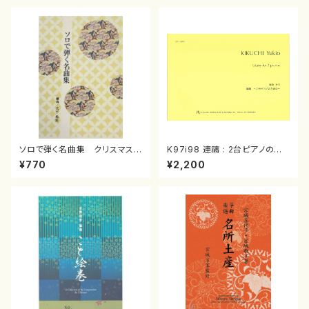
ソロで弾く名曲集 クリスマス・
K97i98 連禱 : 2台ピアノのた
イブ／恋人がサンタクロース(
めの（2 Pianos / 菊池 幸夫 /
¥770
¥2,200
箏独奏 /大平光美 編曲/楽
楽譜）
譜）