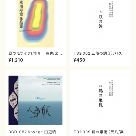
風のモザイク(/水川 寿也/楽
T32i302 三段の調（尺八/久本
譜）
玄智/楽譜）都山no:2003
¥1,210
¥450
BCD-082 Voyage 田辺頌山
T32i039 鶴の巣籠 （尺八/楽