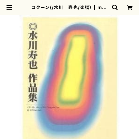
コクーン(/水川 寿也/楽譜） | mot
herearth