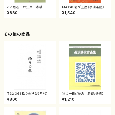
こと絵巻 お江戸日本橋
M4160 名所土産《箏曲楽譜》
（箏/宮城喜代子・宮城数江著・
¥880
¥1,540
宮城宗家監修/箏曲古典楽譜）
その他の商品
T32i361 稔りの秋（尺八/初代
秋の一日(/長沢 勝俊/楽譜）
山川園松/楽譜） 都山流公刊楽
¥800
¥1,210
譜曲番:2066