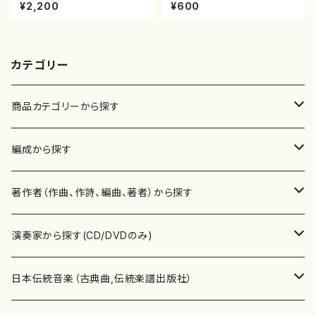
の演奏によるマーティン・リーガ
譜）都山no.38
¥2,200
¥600
ン尺八作品集（田辺頌山/マーテ
ィン・リーガン/CD）
カテゴリー
商品カテゴリーから探す
楽譜
編成から探す
書籍
邦楽器
著作者（作曲、作詩、編曲、著者）から探す
書籍
箏・琴（ソロ）
CD・DVD
合唱
あ行
演奏家から探す(CD/DVDのみ)
テキストブック
箏・琴（合奏）
混声合唱
青木省三(アオキ ショウゾウ)
チケット
歌・声
か行
邦楽（箏、三味線、尺八等）演奏家
日本伝統音楽（古典曲,伝統楽譜出版社）
事典
三味線（ソロ）
女声合唱
青島広志（アオシマ ヒロシ）