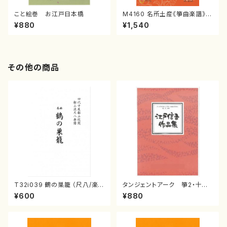
こと絵巻 お江戸日本橋
M4160 名所土産《箏曲楽譜》
（箏/宮城喜代子・宮城数江著・
¥880
¥1,540
宮城宗家監修/箏曲古典楽譜）
その他の商品
T32i039 鶴の巣籠 （尺八/楽
タンジェントアーク 箏2・十七
譜）都山no.38
江戸 信吾
¥600
¥880