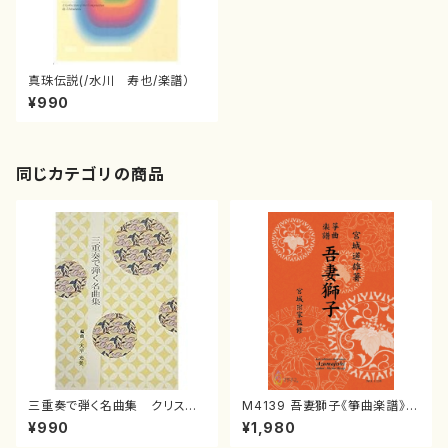
真珠伝説(/水川 寿也/楽譜）
¥990
同じカテゴリの商品
三重奏で弾く名曲集 クリスマ
M4139 吾妻獅子《箏曲楽譜》
スメドレー( 箏2/大平光美 編
（箏/宮城道雄著・宮城宗家監修/
¥990
¥1,980
曲/楽譜）
箏曲古典楽譜）