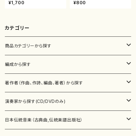
山本邦山/尺八/都山式譜）都山
山川園松/楽譜） 都山流公刊楽
¥1,700
¥800
流公刊楽譜曲番:586
譜曲番:2066
カテゴリー
商品カテゴリーから探す
楽譜
編成から探す
書籍
邦楽器
著作者（作曲、作詩、編曲、著者）から探す
書籍
箏・琴（ソロ）
CD・DVD
合唱
あ行
演奏家から探す(CD/DVDのみ)
テキストブック
箏・琴（合奏）
混声合唱
青木省三(アオキ ショウゾウ)
チケット
歌・声
か行
邦楽（箏、三味線、尺八等）演奏家
日本伝統音楽（古典曲,伝統楽譜出版社）
事典
三味線（ソロ）
女声合唱
青島広志（アオシマ ヒロシ）