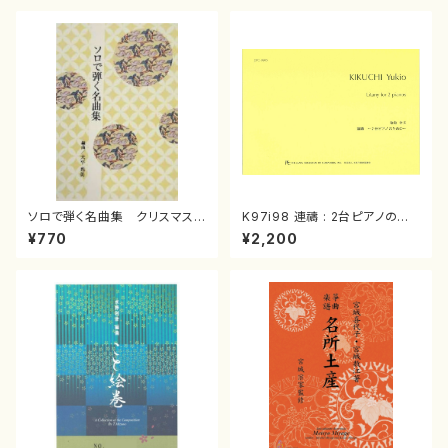
ソロで弾く名曲集 クリスマス・
K97i98 連禱 : 2台ピアノのた
イブ／恋人がサンタクロース(
めの（2 Pianos / 菊池 幸夫 /
¥770
¥2,200
箏独奏 /大平光美 編曲/楽
楽譜）
譜）