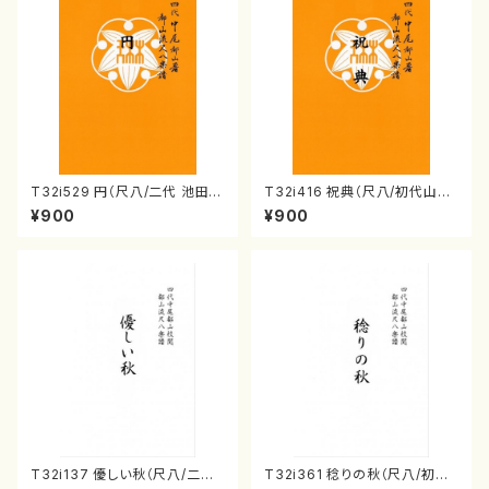
T32i529 円（尺八/二代 池田静
T32i416 祝典（尺八/初代山川
山/楽譜）都山流公刊楽譜曲番:2
園松/楽譜）都山流公刊楽譜曲
¥900
¥900
238
番:2121
T32i137 優しい秋（尺八/二代
T32i361 稔りの秋（尺八/初代