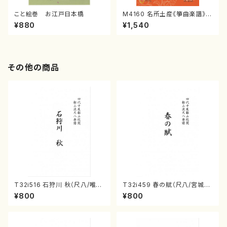
こと絵巻 お江戸日本橋
M4160 名所土産《箏曲楽譜》
（箏/宮城喜代子・宮城数江著・
¥880
¥1,540
宮城宗家監修/箏曲古典楽譜）
その他の商品
T32i516 石狩川 秋（尺八/唯是
T32i459 春の賦（尺八/宮城道
震一/楽譜）都山no:2225
雄/楽譜）都山流公刊楽譜曲番:2
¥800
¥800
167