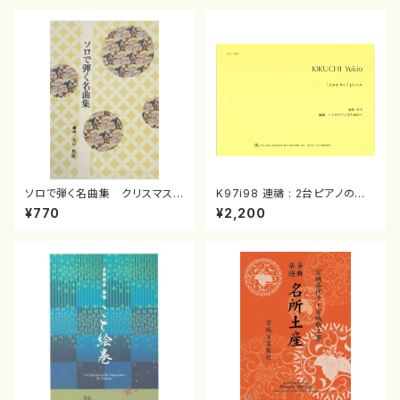
ソロで弾く名曲集 クリスマス・
K97i98 連禱 : 2台ピアノのた
イブ／恋人がサンタクロース(
めの（2 Pianos / 菊池 幸夫 /
¥770
¥2,200
箏独奏 /大平光美 編曲/楽
楽譜）
譜）