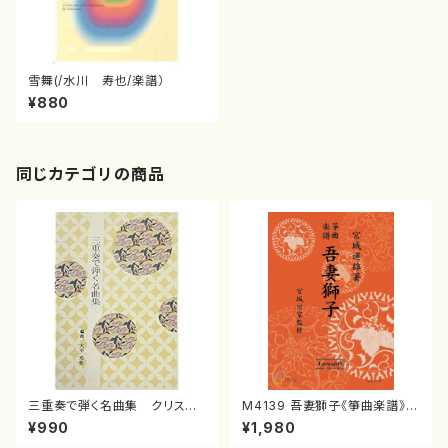
雪舞(/水川 寿也/楽譜）
¥880
同じカテゴリの商品
三重奏で弾く名曲集 クリスマ
M4139 吾妻獅子《箏曲楽譜》
スメドレー( 箏2/大平光美 編
（箏/宮城道雄著・宮城宗家監修/
¥990
¥1,980
曲/楽譜）
箏曲古典楽譜）