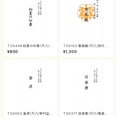
T32i448 初夏の印象（尺八/久
T32i103 春風籟（尺八/初代 石
本玄智/楽譜）都山流公刊楽譜曲
垣征山/尺八/都山式譜）都山流
¥800
¥1,300
番:2155
公刊楽譜曲番:552
T32i063 滄溟（尺八/野村正
T32i371 信楽狸（尺八/唯是震