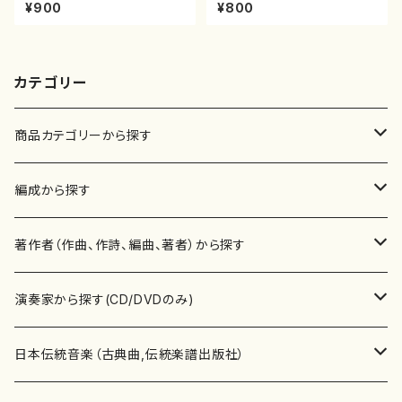
峰/尺八/都山式譜）都山流公刊
一/楽譜）都山流公刊楽譜曲番:2
¥900
¥800
楽譜曲番:512
076
カテゴリー
商品カテゴリーから探す
楽譜
編成から探す
書籍
邦楽器
著作者（作曲、作詩、編曲、著者）から探す
書籍
箏・琴（ソロ）
CD・DVD
合唱
あ行
演奏家から探す(CD/DVDのみ)
テキストブック
箏・琴（合奏）
混声合唱
青木省三(アオキ ショウゾウ)
チケット
歌・声
か行
邦楽（箏、三味線、尺八等）演奏家
日本伝統音楽（古典曲,伝統楽譜出版社）
事典
三味線（ソロ）
女声合唱
青島広志（アオシマ ヒロシ）