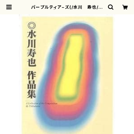
パープルティア−ズ(/水川 寿也/楽
譜） | motherearth