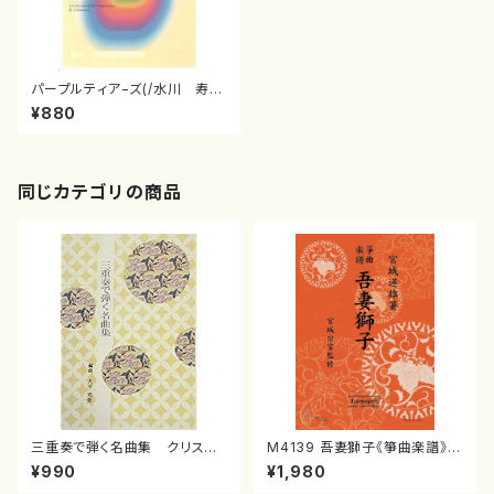
パープルティア−ズ(/水川 寿
也/楽譜）
¥880
同じカテゴリの商品
三重奏で弾く名曲集 クリスマ
M4139 吾妻獅子《箏曲楽譜》
スメドレー( 箏2/大平光美 編
（箏/宮城道雄著・宮城宗家監修/
¥990
¥1,980
曲/楽譜）
箏曲古典楽譜）