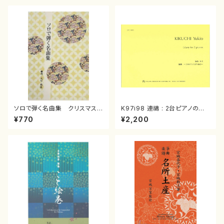
ソロで弾く名曲集 クリスマス・
K97i98 連禱 : 2台ピアノのた
イブ／恋人がサンタクロース(
めの（2 Pianos / 菊池 幸夫 /
¥770
¥2,200
箏独奏 /大平光美 編曲/楽
楽譜）
譜）