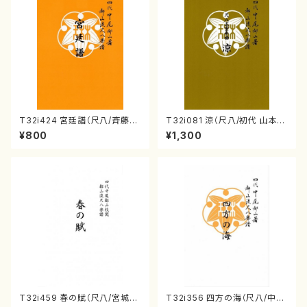
T32i424 宮廷譜（尺八/斉藤松
T32i081 涼（尺八/初代 山本邦
声/楽譜）都山流公刊楽譜曲番:2
山/尺八/都山式譜）都山流公刊
¥800
¥1,300
129
楽譜曲番:530
T32i459 春の賦（尺八/宮城道
T32i356 四方の海（尺八/中島