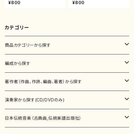
雄/楽譜）都山流公刊楽譜曲番:2
雅楽之都/楽譜）都山流公刊楽譜
¥800
¥800
167
曲番:2061
カテゴリー
商品カテゴリーから探す
楽譜
編成から探す
書籍
邦楽器
著作者（作曲、作詩、編曲、著者）から探す
書籍
箏・琴（ソロ）
CD・DVD
合唱
あ行
演奏家から探す(CD/DVDのみ)
テキストブック
箏・琴（合奏）
混声合唱
青木省三(アオキ ショウゾウ)
チケット
歌・声
か行
邦楽（箏、三味線、尺八等）演奏家
日本伝統音楽（古典曲,伝統楽譜出版社）
事典
三味線（ソロ）
女声合唱
青島広志（アオシマ ヒロシ）