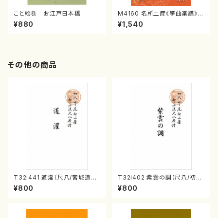
こと絵巻 お江戸日本橋
M4160 名所土産《箏曲楽譜》
（箏/宮城喜代子・宮城数江著・
¥880
¥1,540
宮城宗家監修/箏曲古典楽譜）
その他の商品
T32i441 道灌（尺八/宮城道雄/
T32i402 紫雲の調（尺八/初世
楽譜）都山流公刊楽譜曲番:214
宮下秀冽/楽譜）都山流公刊楽譜
¥800
¥800
8
曲番:2107