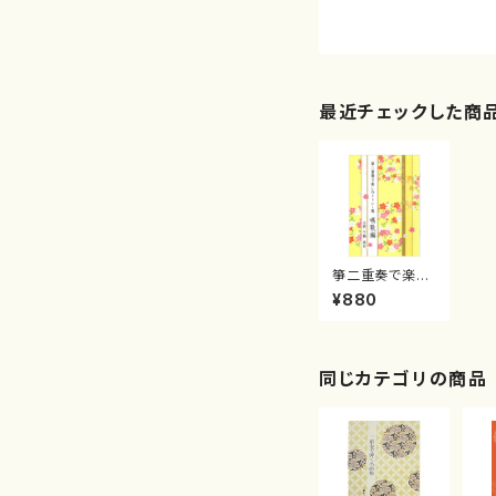
最近チェックした商
箏二重奏で楽し
むメドレー集
¥880
唱歌編(/水野
千鶴/楽譜）
同じカテゴリの商品