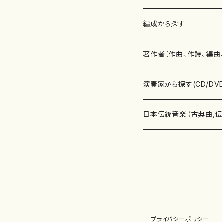
楽譜
編成から探す
書籍
邦楽器
著作者（作曲、作詩、編曲
書籍
箏・琴（ソロ）
CD・DVD
合唱
あ行
演奏家から探す(CD/DV
テキストブック
箏・琴（合奏）
混声合唱
青木省三(アオキ ショウゾウ)
チケット
歌・声
か行
邦楽（箏、三味線、尺八等
日本伝統音楽（古典曲,
事典
三味線（ソロ）
女声合唱
青島広志（アオシマ ヒロシ）
ソプラノ
梯郁夫(カケハシ イクオ)
アルメリア（箏）
雑誌
洋楽器（鍵盤楽器）
さ行
声楽家・合唱団・朗読等
地歌箏曲（箏古典楽譜）
詩集
三味線（合奏）
男声合唱
秋山健治(アキヤマ ケンジ）
アルト
蔭山滸山(カゲヤマ キョザン)
石川高（笙）
邦楽ジャーナル
ピアノ（ソロ）
斉藤松声(サイトウ ショウセイ
應和惠子（声楽・ソプラノ）
宮城道雄（宮城宗家監修）
レコード
洋楽器（弦楽器）
た行
洋楽-鍵盤楽器（ピアノ、
地歌箏曲（三絃古典楽
尺八（ソロ）
児童合唱
秋山邦晴(アキヤマ クニハル)
テノール
景山伸夫(カゲヤマ ノブオ)
伊藤まなみ（箏）
ピアノ（連弾）
斎藤武（サイトウ タケシ）
栗友会女声アンサンブル（合
バイオリン（ソロ）
平良伊津美(タイラ イツミ)
マリーン・ファン・ニューケルケ
宮城道雄（宮城宗家監修）
雑貨・アクセサリー
洋楽器（木管楽器）
な行
洋楽-弦楽器（バイオリン
長唄青柳楽譜（唄、三味
プライバシーポリシー