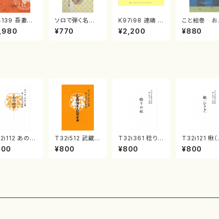
4139 吾妻獅
ソロで弾く名曲
K97i98 連禱 :
こと絵巻 お
《箏曲楽譜》
集 クリスマス・
2台ピアノのため
戸日本橋
,980
¥770
¥2,200
¥880
箏/宮城道雄
イブ／恋人がサ
の（2 Pianos /
・宮城宗家監
ンタクロース(
菊池 幸夫 / 楽
/箏曲古典楽
箏独奏 /大平
譜）
）
光美 編曲/楽
譜）
2i112 あの時
T32i512 武蔵野
T32i361 稔りの
T32i121 楸
・・・（尺八/藤
国風土記間奏曲
秋（尺八/初代 山
さぎ）（尺八/
800
¥800
¥800
¥800
天山/尺八/都
（尺八/初代 山川
川園松/楽譜） 都
山本邦山/尺八
式譜）都山流
園松/楽譜）都山
山流公刊楽譜曲
都山式譜）都
刊楽譜曲番:5
流公刊楽譜曲番:
番:2066
流公刊楽譜曲
2221
570