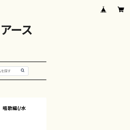
アース
唱歌編(/水