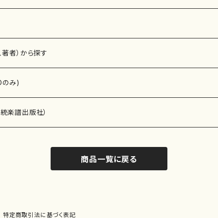
、著者）から探す
Dのみ)
）演奏家
伝統楽譜出版社）
商品一覧に戻る
)
オルガン等）演奏家
譜）
唱・女声合唱）
ン（ピアノ）
、ギター等）演奏家
線楽譜）
特定商取引法に基づく表記