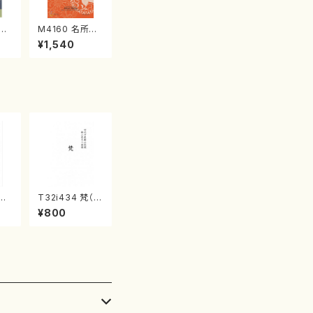
江
M4160 名所土
産《箏曲楽譜》
¥1,540
（箏/宮城喜代
子・宮城数江著・
宮城宗家監修/
箏曲古典楽譜）
（ひ
T32i434 梵（尺
二代
八/大月宗明/楽
¥800
/
譜）都山流公刊
山
楽譜曲番:2141
番: