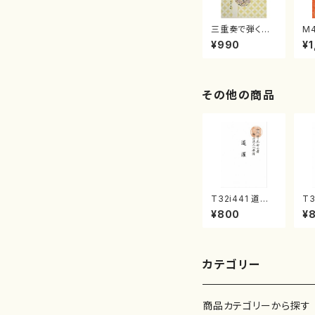
三重奏で弾く名
M
曲集 クリスマ
子
¥990
¥1
スメドレー( 箏
（
2/大平光美 編
著
曲/楽譜）
修
譜
その他の商品
T32i441 道灌
T3
（尺八/宮城道雄/
の
¥800
¥
楽譜）都山流公
田
刊楽譜曲番:214
山
8
公
61
カテゴリー
商品カテゴリーから探す