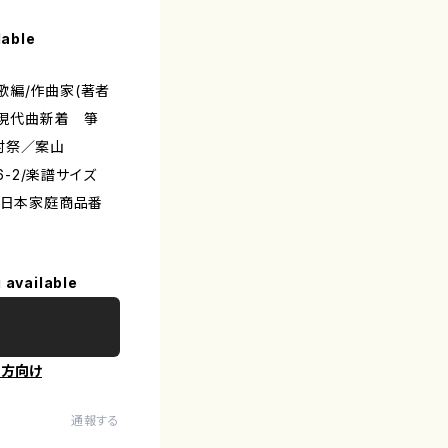
lable
歌編/作曲家(著者
-現代曲新着 箏
村祭／案山
296-2/楽譜サイズ
大日本家庭商品番
 available
の方向け
通報する