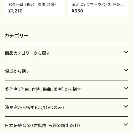
秋の一日(/長沢 勝俊/楽譜）
jn01i23 サマーウィンズ（箏譜）
（箏、十七絃/池上眞吾/楽譜）
¥1,210
¥550
カテゴリー
商品カテゴリーから探す
楽譜
編成から探す
書籍
邦楽器
著作者（作曲、作詩、編曲、著者）から探す
書籍
箏・琴（ソロ）
CD・DVD
合唱
あ行
演奏家から探す(CD/DVDのみ)
テキストブック
箏・琴（合奏）
混声合唱
青木省三(アオキ ショウゾウ)
チケット
歌・声
か行
邦楽（箏、三味線、尺八等）演奏家
日本伝統音楽（古典曲,伝統楽譜出版社）