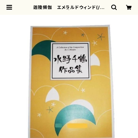
迦陵頻伽 エメラルドウィンド(/水
野 千鶴/楽譜） | motherearth