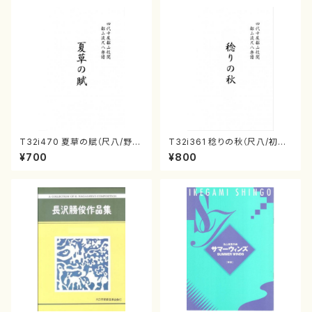
T32i470 夏草の賦（尺八/野村
T32i361 稔りの秋（尺八/初代
正峰/楽譜）都山流公刊楽譜曲
山川園松/楽譜） 都山流公刊楽
¥700
¥800
番:2178
譜曲番:2066