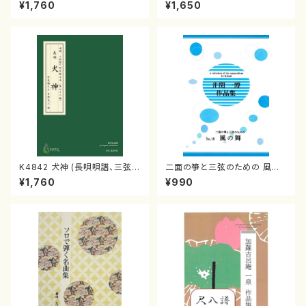
（三絃/宮城道雄著・宮城宗家監
ピアノ/夏田昌和/楽譜）
¥1,760
¥1,650
修/三絃楽譜）
K4842 犬神 (長唄唄譜、三弦
二面の箏と三弦のための 風の
譜/杵屋彌之介(青柳茂三）/青柳
舞 (井関一博)
¥1,760
¥990
三絃楽譜）