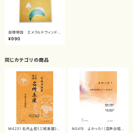
迦陵頻伽 エメラルドウィンド(/
水野 千鶴/楽譜）
¥990
同じカテゴリの商品
M4231 名所土産《三絃楽譜》
N0415 よかった！（混声合唱，