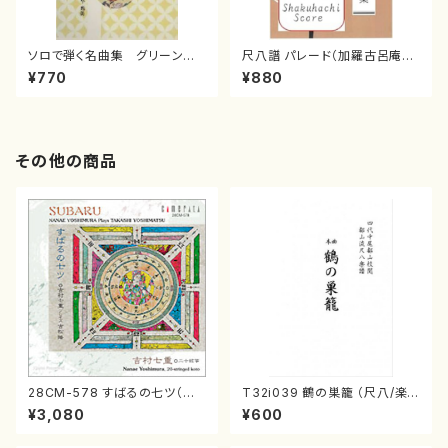
ソロで弾く名曲集 グリーンスリ
尺八譜 パレード（加羅古呂庵一
ーブス／ アメージンググレイ
泉/楽譜）
¥770
¥880
ス(0/大平光美/楽譜）
その他の商品
28CM-578 すばるの七ツ（二
T32i039 鶴の巣籠 （尺八/楽
十絃箏/クラリネット/ヴァイオリ
譜）都山no.38
¥3,080
¥600
ン/チェロ/吉松 隆：/CD）