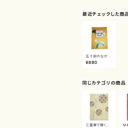
最近チェックした商
五十鈴のながれ
(/水野 千鶴/楽
¥880
譜）
同じカテゴリの商品
三重奏で弾く名
M