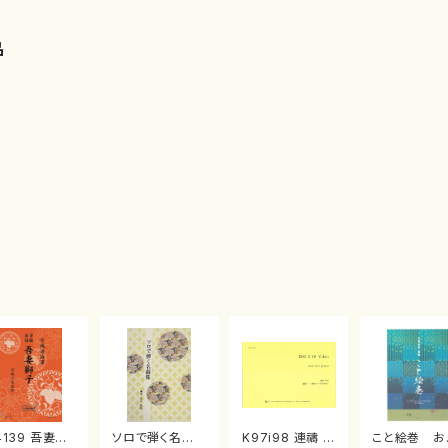
品
4139 吾妻獅
ソロで弾く名曲
K97i98 連禱 :
こと絵巻 お