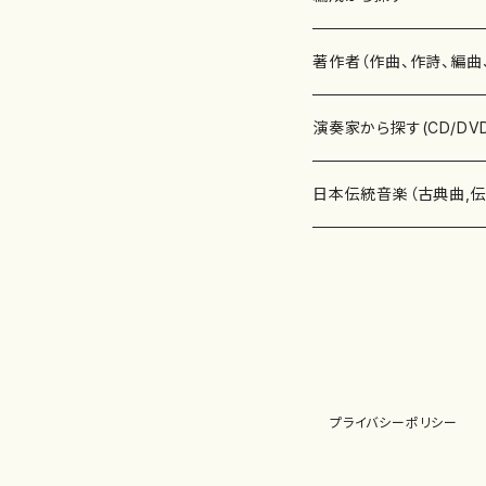
書籍
邦楽器
著作者（作曲、作詩、編曲
書籍
箏・琴（ソロ）
CD・DVD
合唱
あ行
演奏家から探す(CD/DV
テキストブック
箏・琴（合奏）
混声合唱
青木省三(アオキ ショウゾウ)
チケット
歌・声
か行
邦楽（箏、三味線、尺八等
日本伝統音楽（古典曲,
事典
三味線（ソロ）
女声合唱
青島広志（アオシマ ヒロシ）
ソプラノ
梯郁夫(カケハシ イクオ)
アルメリア（箏）
雑誌
洋楽器（鍵盤楽器）
さ行
声楽家・合唱団・朗読等
地歌箏曲（箏古典楽譜）
詩集
三味線（合奏）
男声合唱
秋山健治(アキヤマ ケンジ）
アルト
蔭山滸山(カゲヤマ キョザン)
石川高（笙）
邦楽ジャーナル
ピアノ（ソロ）
斉藤松声(サイトウ ショウセイ
應和惠子（声楽・ソプラノ）
宮城道雄（宮城宗家監修）
レコード
洋楽器（弦楽器）
た行
洋楽-鍵盤楽器（ピアノ、
地歌箏曲（三絃古典楽
尺八（ソロ）
児童合唱
秋山邦晴(アキヤマ クニハル)
テノール
景山伸夫(カゲヤマ ノブオ)
伊藤まなみ（箏）
ピアノ（連弾）
斎藤武（サイトウ タケシ）
栗友会女声アンサンブル（合
バイオリン（ソロ）
平良伊津美(タイラ イツミ)
マリーン・ファン・ニューケルケ
宮城道雄（宮城宗家監修）
雑貨・アクセサリー
洋楽器（木管楽器）
な行
洋楽-弦楽器（バイオリン
長唄青柳楽譜（唄、三味
プライバシーポリシー
尺八（合奏）
朗読・語り
芥川也寸志（アクタガワ ヤス
バリトン
葛西聖憲(カサイ マサノリ)
浦上恵子（箏）
ピアノ（合奏）
斎藤友子(サイトウ トモコ)
川口聖加（声楽・ソプラノ）
バイオリン（合奏）
田頭優子(タガシラ ユウコ)
赤城眞理（ピアノ）
フルート（ピッコロを含む）（ソ
内藤 明美(ナイトウ アケミ)
戸澤哲夫（バイオリン）
杵屋彌之介(青柳茂三）
用具
洋楽器（金管楽器）
は行
洋楽-木管楽器（フルート
尺八（古典楽譜、伝統楽