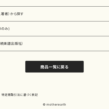
、著者）から探す
Dのみ)
）演奏家
伝統楽譜出版社）
商品一覧に戻る
)
オルガン等）演奏家
譜）
唱・女声合唱）
ン（ピアノ）
、ギター等）演奏家
線楽譜）
特定商取引法に基づく表記
シ）
ロ）
、クラリネット等）演奏家
譜出版社）
© motherearth