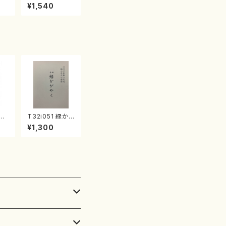
産《箏曲楽譜》
¥1,540
（箏/宮城喜代
子・宮城数江著・
宮城宗家監修/
箏曲古典楽譜）
し
T32i051 緑か
本
がやく（尺八/金
¥1,300
都山
森高山/楽譜）都
番:
山流公刊楽譜曲
番：50