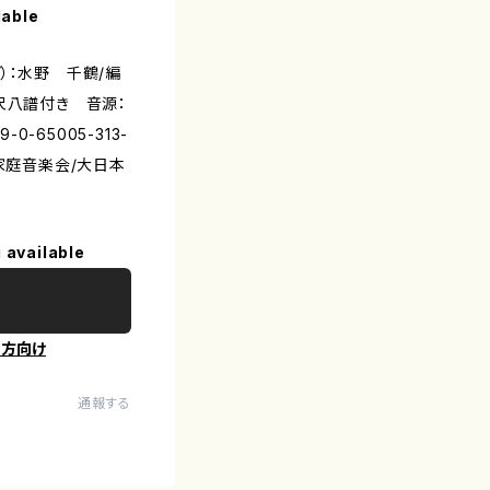
lable
）：水野 千鶴/編
尺八譜付き 音源：
0-65005-313-
本家庭音楽会/大日本
 available
の方向け
通報する