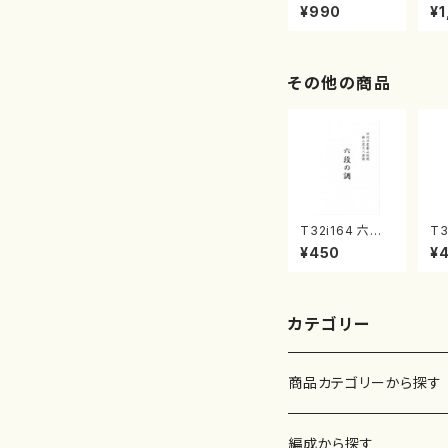
曲集 クリスマ
子
¥990
¥1
スメドレー( 箏
（
2/大平光美 編
著
曲/楽譜）
修
譜
その他の商品
T32i164 六段
T3
の調（尺八/八橋
の
¥450
¥
検校/楽譜）都山
玄
流公刊楽譜曲番:
no
1016
カテゴリー
商品カテゴリーから探す
楽譜
編成から探す