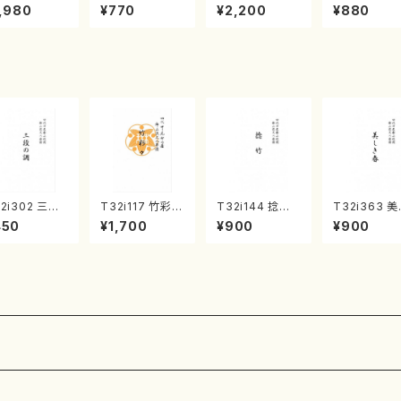
《箏曲楽譜》
集 クリスマス・
2台ピアノのため
戸日本橋
,980
¥770
¥2,200
¥880
箏/宮城道雄
イブ／恋人がサ
の（2 Pianos /
・宮城宗家監
ンタクロース(
菊池 幸夫 / 楽
/箏曲古典楽
箏独奏 /大平
譜）
）
光美 編曲/楽
譜）
2i302 三段
T32i117 竹彩々
T32i144 捻竹
T32i363 美
調（尺八/久本
（尺八/初代 山本
（尺八/一瀬星山/
き春（尺八/久
450
¥1,700
¥900
¥900
智/楽譜）都山
邦山/尺八/都山
尺八/都山式譜）
玄智/楽譜）
:2003
式譜）都山流公
都山流公刊楽譜
流公刊楽譜曲
刊楽譜曲番:566
曲番:593
2068