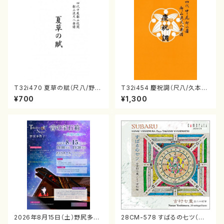
T32i470 夏草の賦（尺八/野村
T32i454 慶祝調（尺八/久本玄
正峰/楽譜）都山流公刊楽譜曲
智/楽譜）都山流公刊楽譜曲番:2
¥700
¥1,300
番:2178
161
2026年8月15日（土）野尻多佳
28CM-578 すばるの七ツ（二