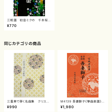
三絃譜 初音ミクの 千本桜(/
渡辺 泰子/楽譜）
¥770
同じカテゴリの商品
三重奏で弾く名曲集 クリスマ
M4139 吾妻獅子《箏曲楽譜》
スメドレー( 箏2/大平光美 編
（箏/宮城道雄著・宮城宗家監修/
¥990
¥1,980
曲/楽譜）
箏曲古典楽譜）