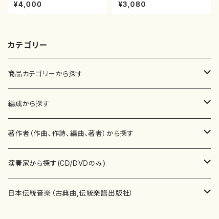
子ピアノリサイタル 音の宝石
十絃箏/クラリネット/ヴァイオリ
¥4,000
¥3,080
箱チケット一般
ン/チェロ/吉松 隆：/CD）
カテゴリー
商品カテゴリーから探す
楽譜
編成から探す
書籍
邦楽器
著作者（作曲、作詩、編曲、著者）から探す
書籍
箏・琴（ソロ）
CD・DVD
合唱
あ行
演奏家から探す(CD/DVDのみ)
テキストブック
箏・琴（合奏）
混声合唱
青木省三(アオキ ショウゾウ)
チケット
歌・声
か行
邦楽（箏、三味線、尺八等）演奏家
日本伝統音楽（古典曲,伝統楽譜出版社）
事典
三味線（ソロ）
女声合唱
青島広志（アオシマ ヒロシ）