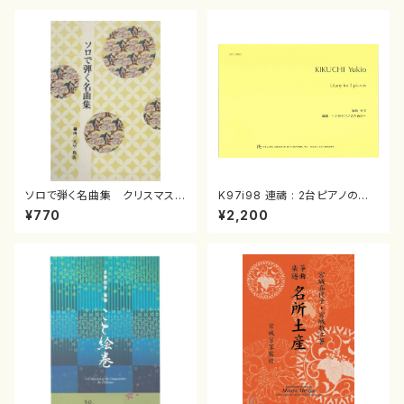
ソロで弾く名曲集 クリスマス・
K97i98 連禱 : 2台ピアノのた
イブ／恋人がサンタクロース(
めの（2 Pianos / 菊池 幸夫 /
¥770
¥2,200
箏独奏 /大平光美 編曲/楽
楽譜）
譜）