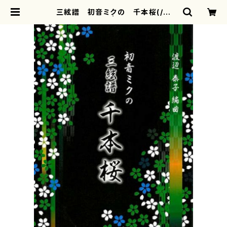
三絃譜 初音ミクの 千本桜(/渡
辺 泰子/楽譜） | motherearth