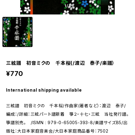
1
/1
三絃譜 初音ミクの 千本桜(/渡辺 泰子/楽譜）
¥770
International shipping available
三絃譜 初音ミクの 千本桜/作曲家(著者など）：渡辺 泰子/
編成：/詳細：三絃パート譜新着 箏２・十七・三絃 当社発行譜。
箏譜別売。 /ISMN : 979-0-65005-393-8/楽譜サイズB5/出
版社：大日本家庭音楽会/大日本家庭商品番号：7502