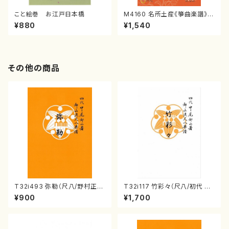
こと絵巻 お江戸日本橋
M4160 名所土産《箏曲楽譜》
（箏/宮城喜代子・宮城数江著・
¥880
¥1,540
宮城宗家監修/箏曲古典楽譜）
その他の商品
T32i493 弥勒（尺八/野村正
T32i117 竹彩々（尺八/初代 山
峰/楽譜）都山流公刊楽譜曲番:2
本邦山/尺八/都山式譜）都山流
¥900
¥1,700
202
公刊楽譜曲番:566