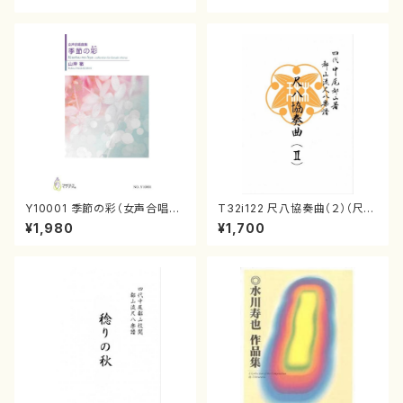
箏曲古典楽譜）
Y10001 季節の彩（女声合唱、
T32i122 尺八協奏曲（２）（尺
ピアノ/山岸徹/楽譜）
八/二代 山本邦山/尺八/都山式
¥1,980
¥1,700
譜）都山流公刊楽譜曲番:571