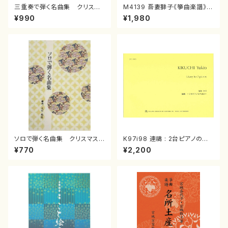
三重奏で弾く名曲集 クリスマ
M4139 吾妻獅子《箏曲楽譜》
スメドレー( 箏2/大平光美 編
（箏/宮城道雄著・宮城宗家監修/
¥990
¥1,980
曲/楽譜）
箏曲古典楽譜）
ソロで弾く名曲集 クリスマス・
K97i98 連禱 : 2台ピアノのた
イブ／恋人がサンタクロース(
めの（2 Pianos / 菊池 幸夫 /
¥770
¥2,200
箏独奏 /大平光美 編曲/楽
楽譜）
譜）