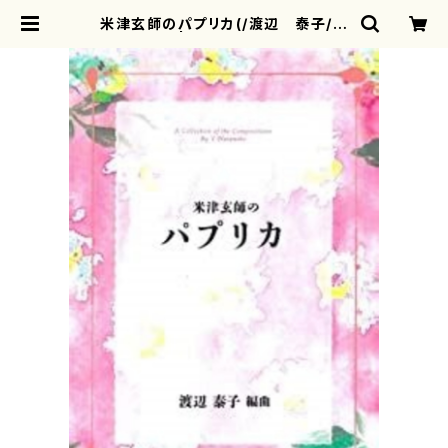
米津玄師のパプリカ(/渡辺 泰子/楽
譜） | motherearth