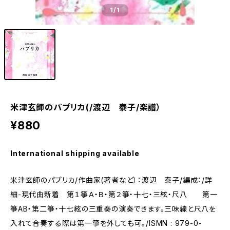
1
/1
米津玄師のパプリカ(/渡辺 泰子/楽譜）
¥880
International shipping available
米津玄師のパプリカ/作曲家(著者など）：渡辺 泰子/編成：/詳
細-現代曲新着 第１箏Ａ・Ｂ・第２箏・十七・三絃・尺八 第一
箏AB・第二箏・十七絃の三重奏の演奏できます。三味線と尺八を
入れて合奏する際は第一箏を外しても可。/ISMN : 979-0-