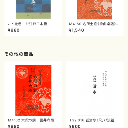
こと絵巻 お江戸日本橋
M4160 名所土産《箏曲楽譜》
（箏/宮城喜代子・宮城数江著・
¥880
¥1,540
宮城宗家監修/箏曲古典楽譜）
その他の商品
M4102 六段の調 雲井六段
T32i016 岩清水（尺八/流祖 中
（箏/宮城道雄著・宮城宗家監修/
尾都山/楽譜）都山：15
¥880
¥600