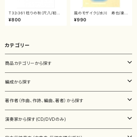
T32i361 稔りの秋（尺八/初代
風のモザイク(/水川 寿也/楽
山川園松/楽譜） 都山流公刊楽
譜）
¥800
¥990
譜曲番:2066
カテゴリー
商品カテゴリーから探す
楽譜
編成から探す
書籍
邦楽器
著作者（作曲、作詩、編曲、著者）から探す
書籍
箏・琴（ソロ）
CD・DVD
合唱
あ行
演奏家から探す(CD/DVDのみ)
テキストブック
箏・琴（合奏）
混声合唱
青木省三(アオキ ショウゾウ)