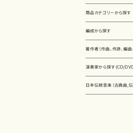
商品カテゴリーから探す
楽譜
編成から探す
書籍
邦楽器
著作者（作曲、作詩、編曲
書籍
箏・琴（ソロ）
CD・DVD
合唱
あ行
演奏家から探す(CD/DV
テキストブック
箏・琴（合奏）
混声合唱
青木省三(アオキ ショウゾウ)
チケット
歌・声
か行
邦楽（箏、三味線、尺八等
日本伝統音楽（古典曲,
事典
三味線（ソロ）
女声合唱
青島広志（アオシマ ヒロシ）
ソプラノ
梯郁夫(カケハシ イクオ)
アルメリア（箏）
雑誌
洋楽器（鍵盤楽器）
さ行
声楽家・合唱団・朗読等
地歌箏曲（箏古典楽譜）
詩集
三味線（合奏）
男声合唱
秋山健治(アキヤマ ケンジ）
アルト
蔭山滸山(カゲヤマ キョザン)
石川高（笙）
邦楽ジャーナル
ピアノ（ソロ）
斉藤松声(サイトウ ショウセイ
應和惠子（声楽・ソプラノ）
宮城道雄（宮城宗家監修）
レコード
洋楽器（弦楽器）
た行
洋楽-鍵盤楽器（ピアノ、
地歌箏曲（三絃古典楽