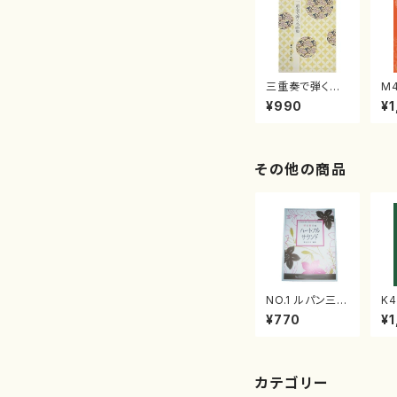
三重奏で弾く名
M
曲集 クリスマ
子
¥990
¥1
スメドレー( 箏
（
2/大平光美 編
著
曲/楽譜）
修
譜
その他の商品
NO.1 ルパン三
K
世 ７８のテー
五
¥770
¥1
マ/渡辺 正子/
三
楽譜）
之
青
カテゴリー