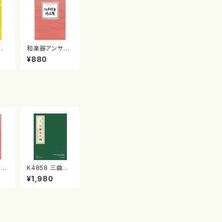
羅
和楽器アンサン
楽
ブル 子どもの
¥880
四季箏２・十七・
尺八江戸 信吾
譜）
K4858 三曲糸
三絃
の調 (長唄唄譜、
¥1,980
江戸
三弦譜/杵屋彌
之介(青柳茂三）/
青柳三絃楽譜）