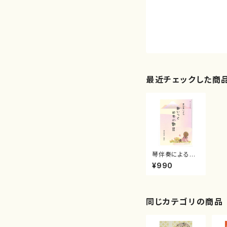
最近チェックした商
琴伴奏による
歌いつぐ日本の
¥990
歌２ (/渡辺
泰子/楽譜）
同じカテゴリの商品