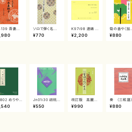
4139 吾妻獅
ソロで弾く名曲
K97i98 連禱 :
菊の香や（加
《箏曲楽譜》
集 クリスマス・
2台ピアノのため
古呂庵一泉/
,980
¥770
¥2,200
¥880
箏/宮城道雄
イブ／恋人がサ
の（2 Pianos /
譜）
・宮城宗家監
ンタクロース(
菊池 幸夫 / 楽
/箏曲古典楽
箏独奏 /大平
譜）
）
光美 編曲/楽
譜）
4802 めりやす
Jn01i30 胡桃の
改訂版 高麗の
奏 （三絃
題 (長唄唄譜、
森で（箏譜）（箏・
春(/宮城道雄/楽
（KANADE)
,540
¥550
¥990
¥880
弦譜/杵屋彌
尺八/池上眞吾/
譜）
2・尺八 
介(青柳茂三）/
楽譜）
信吾
柳三絃楽譜）