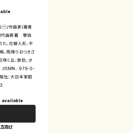
lable
２ /作曲家(著者
：現代曲新着 箏独
うた、花嫁人形、平
千鳥、雨降りおつきさ
花咲く丘、旅愁、夕
MN : 979-0-
/出版社：大日本家庭
3
 available
の方向け