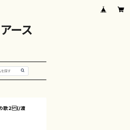
アース
歌２ (/渡