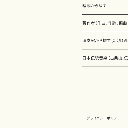
楽譜
編成から探す
書籍
邦楽器
著作者（作曲、作詩、編曲
書籍
箏・琴（ソロ）
CD・DVD
合唱
あ行
演奏家から探す(CD/DV
テキストブック
箏・琴（合奏）
混声合唱
青木省三(アオキ ショウゾウ)
チケット
歌・声
か行
邦楽（箏、三味線、尺八等
日本伝統音楽（古典曲,
事典
三味線（ソロ）
女声合唱
青島広志（アオシマ ヒロシ）
ソプラノ
梯郁夫(カケハシ イクオ)
アルメリア（箏）
雑誌
洋楽器（鍵盤楽器）
さ行
声楽家・合唱団・朗読等
地歌箏曲（箏古典楽譜）
詩集
三味線（合奏）
男声合唱
秋山健治(アキヤマ ケンジ）
アルト
蔭山滸山(カゲヤマ キョザン)
石川高（笙）
邦楽ジャーナル
ピアノ（ソロ）
斉藤松声(サイトウ ショウセイ
應和惠子（声楽・ソプラノ）
宮城道雄（宮城宗家監修）
レコード
洋楽器（弦楽器）
た行
洋楽-鍵盤楽器（ピアノ、
地歌箏曲（三絃古典楽
尺八（ソロ）
児童合唱
秋山邦晴(アキヤマ クニハル)
テノール
景山伸夫(カゲヤマ ノブオ)
伊藤まなみ（箏）
ピアノ（連弾）
斎藤武（サイトウ タケシ）
栗友会女声アンサンブル（合
バイオリン（ソロ）
平良伊津美(タイラ イツミ)
マリーン・ファン・ニューケルケ
宮城道雄（宮城宗家監修）
雑貨・アクセサリー
洋楽器（木管楽器）
な行
洋楽-弦楽器（バイオリン
長唄青柳楽譜（唄、三味
プライバシーポリシー
尺八（合奏）
朗読・語り
芥川也寸志（アクタガワ ヤス
バリトン
葛西聖憲(カサイ マサノリ)
浦上恵子（箏）
ピアノ（合奏）
斎藤友子(サイトウ トモコ)
川口聖加（声楽・ソプラノ）
バイオリン（合奏）
田頭優子(タガシラ ユウコ)
赤城眞理（ピアノ）
フルート（ピッコロを含む）（ソ
内藤 明美(ナイトウ アケミ)
戸澤哲夫（バイオリン）
杵屋彌之介(青柳茂三）
用具
洋楽器（金管楽器）
は行
洋楽-木管楽器（フルート
尺八（古典楽譜、伝統楽