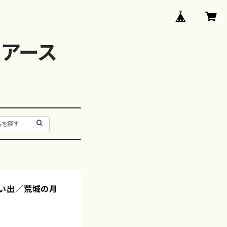
アース
い出／荒城の月