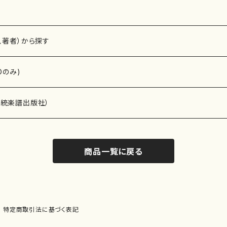
、著者）から探す
Dのみ)
）演奏家
伝統楽譜出版社）
商品一覧に戻る
)
オルガン等）演奏家
譜）
唱・女声合唱）
ン（ピアノ）
、ギター等）演奏家
線楽譜）
特定商取引法に基づく表記
シ）
ロ）
、クラリネット等）演奏家
譜出版社）