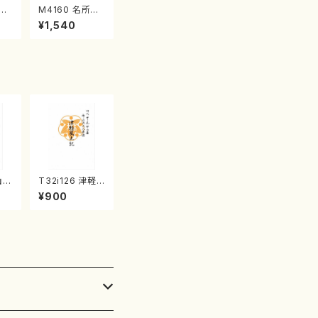
江
M4160 名所土
産《箏曲楽譜》
¥1,540
（箏/宮城喜代
子・宮城数江著・
宮城宗家監修/
箏曲古典楽譜）
山ア
T32i126 津軽
尺
風土記（尺八/野
¥900
征
村峰山/尺八/都
式
山式譜）都山流
刊
公刊楽譜曲番:5
9
75