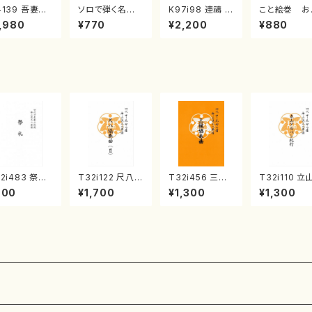
4139 吾妻獅
ソロで弾く名曲
K97i98 連禱 :
こと絵巻 お
《箏曲楽譜》
集 クリスマス・
2台ピアノのため
戸日本橋
,980
¥770
¥2,200
¥880
箏/宮城道雄
イブ／恋人がサ
の（2 Pianos /
・宮城宗家監
ンタクロース(
菊池 幸夫 / 楽
/箏曲古典楽
箏独奏 /大平
譜）
）
光美 編曲/楽
譜）
2i483 祭礼
T32i122 尺八協
T32i456 三絃
T32i110 立
尺八/初代 星田
奏曲（２）（尺八/
協奏曲（尺八/中
ルペン紀行（
900
¥1,700
¥1,300
¥1,300
山/楽譜）都山
二代 山本邦山/
能島欣一/楽譜）
八/初代 石垣
公刊楽譜曲番:
尺八/都山式譜）
都山流公刊楽譜
山/尺八/都山
91
都山流公刊楽譜
曲番:2164
譜）都山流公
曲番:571
楽譜曲番:55