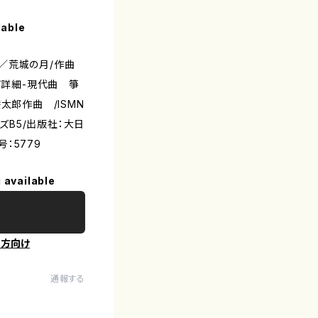
lable
／荒城の月/作曲
/詳細-現代曲 箏
太郎作曲 /ISMN
譜サイズB5/出版社：大日
：5779
 available
の方向け
通報する