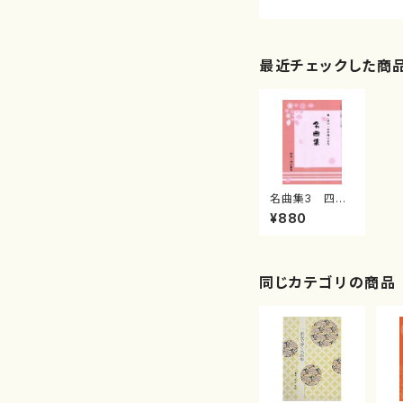
最近チェックした商
名曲集3 四季
の歌／夏の思い
¥880
出／荒城の月(/
渡辺 泰子/楽
譜）
同じカテゴリの商品