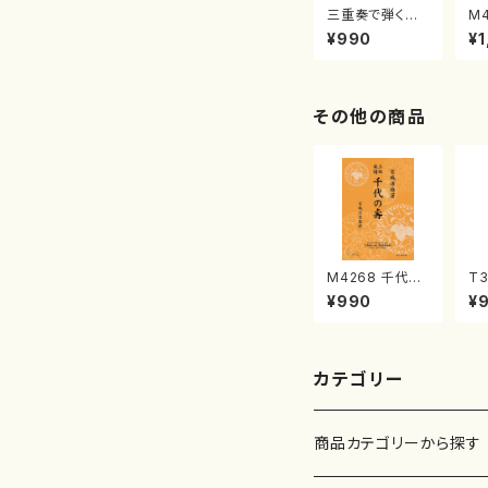
三重奏で弾く名
M
曲集 クリスマ
子
¥990
¥1
スメドレー( 箏
（
2/大平光美 編
著
曲/楽譜）
修
譜
その他の商品
M4268 千代の
T3
壽（三絃/宮城道
（
¥990
¥
雄著・宮城宗家
一
監修/三絃楽譜）
流
21
カテゴリー
商品カテゴリーから探す