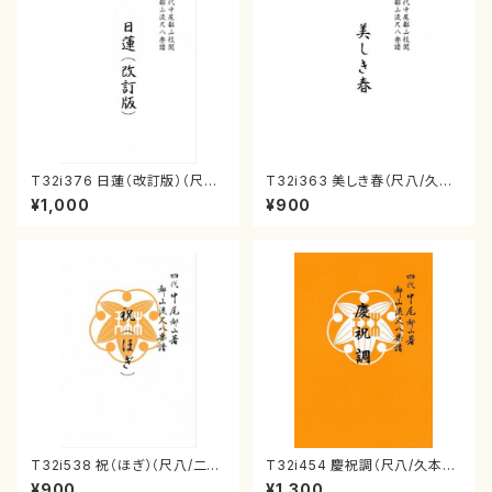
T32i376 日蓮（改訂版）（尺八/
T32i363 美しき春（尺八/久本
宮城道雄/楽譜）都山流公刊楽譜
玄智/楽譜）都山流公刊楽譜曲
¥1,000
¥900
曲番:2081
番:2068
T32i538 祝（ほぎ）（尺八/二代
T32i454 慶祝調（尺八/久本玄
池田静山/楽譜）都山流公刊楽譜
智/楽譜）都山流公刊楽譜曲番:2
¥900
¥1,300