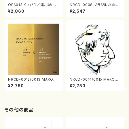
OPA013 くさびら／諸井誠(電
NRCD-0008 ブラジルの抽象
子音楽／CD)
画（ギター, パーカッション／C
¥2,860
¥2,547
D）
NRCD-0012/0013 MAKOTO
NRCD-0014/0015 MAKOTO
NAKAMURA SOLO PIANO v
NAKAMURA SOLO PIANO
¥2,750
¥2,750
ol.2, vol.3（ピアノ／CD）
さんにんひとり（CD）
その他の商品