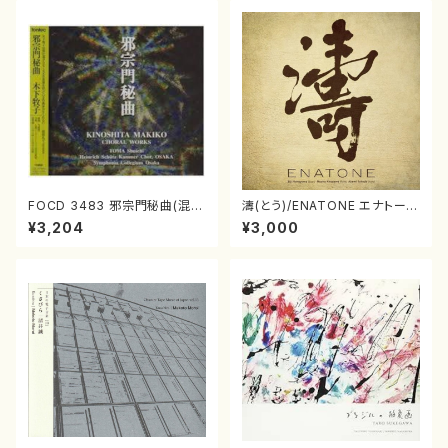
FOCD 3483 邪宗門秘曲(混声
濤(とう)/ENATONE エナトーネ
合唱/木下牧子/CD)
(CD)
¥3,204
¥3,000