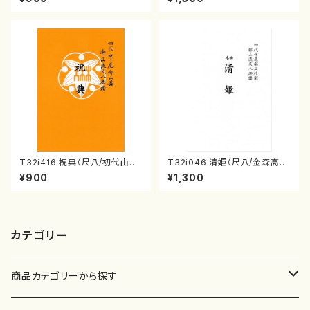
曲番:2247
161
T32i416 祝典（尺八/初代山川
T32i046 清姫（尺八/金森高
園松/楽譜）都山流公刊楽譜曲
山/楽譜）都山流公刊楽譜曲番：
¥900
¥1,300
番:2121
45
カテゴリー
商品カテゴリーから探す