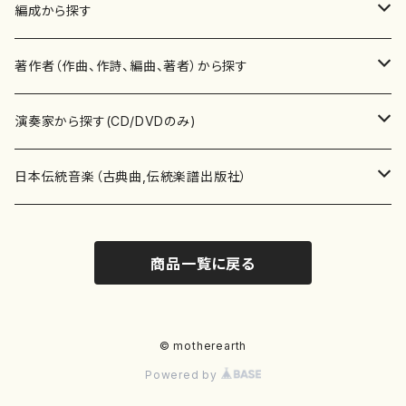
楽譜
編成から探す
書籍
邦楽器
著作者（作曲、作詩、編曲、著者）から探す
書籍
箏・琴（ソロ）
CD・DVD
合唱
あ行
演奏家から探す(CD/DVDのみ)
テキストブック
箏・琴（合奏）
混声合唱
青木省三(アオキ ショウゾウ)
チケット
歌・声
か行
邦楽（箏、三味線、尺八等）演奏家
日本伝統音楽（古典曲,伝統楽譜出版社）
事典
三味線（ソロ）
女声合唱
青島広志（アオシマ ヒロシ）
ソプラノ
梯郁夫(カケハシ イクオ)
アルメリア（箏）
雑誌
洋楽器（鍵盤楽器）
さ行
声楽家・合唱団・朗読等
地歌箏曲（箏古典楽譜）
商品一覧に戻る
詩集
三味線（合奏）
男声合唱
秋山健治(アキヤマ ケンジ）
アルト
蔭山滸山(カゲヤマ キョザン)
石川高（笙）
邦楽ジャーナル
ピアノ（ソロ）
斉藤松声(サイトウ ショウセイ)
應和惠子（声楽・ソプラノ）
宮城道雄（宮城宗家監修）
レコード
洋楽器（弦楽器）
た行
洋楽-鍵盤楽器（ピアノ、オルガン等）演奏家
地歌箏曲（三絃古典楽譜）
尺八（ソロ）
児童合唱
秋山邦晴(アキヤマ クニハル)
テノール
景山伸夫(カゲヤマ ノブオ)
伊藤まなみ（箏）
ピアノ（連弾）
斎藤武（サイトウ タケシ）
栗友会女声アンサンブル（合唱・女声合唱）
バイオリン（ソロ）
平良伊津美(タイラ イツミ)
マリーン・ファン・ニューケルケン（ピアノ）
宮城道雄（宮城宗家監修）
雑貨・アクセサリー
洋楽器（木管楽器）
な行
洋楽-弦楽器（バイオリン、ギター等）演奏家
長唄青柳楽譜（唄、三味線楽譜）
© motherearth
Powered by
尺八（合奏）
朗読・語り
芥川也寸志（アクタガワ ヤスシ）
バリトン
葛西聖憲(カサイ マサノリ)
浦上恵子（箏）
ピアノ（合奏）
斎藤友子(サイトウ トモコ)
川口聖加（声楽・ソプラノ）
バイオリン（合奏）
田頭優子(タガシラ ユウコ)
赤城眞理（ピアノ）
フルート（ピッコロを含む）（ソロ）
内藤 明美(ナイトウ アケミ)
戸澤哲夫（バイオリン）
杵屋彌之介(青柳茂三）
用具
洋楽器（金管楽器）
は行
洋楽-木管楽器（フルート、クラリネット等）演奏家
尺八（古典楽譜、伝統楽譜出版社）