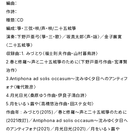
編曲：
作詩：
種類：CD
編成：箏・三弦・唄/声・唄/二十五絃箏
演奏：下野戸亜弓〈箏・三・歌〉／坂真太郎〈声・謡〉／金子展寛
〈二十五絃箏〉
収録曲：1. みづとり〈福士則夫作曲・山村暮鳥詩〉
2.春と修羅〜声と二十五絃箏のために〈下野戸亜弓作曲・宮澤賢
治作〉
3.Antiphona ad solis occasum〜沈みゆく夕日へのアンティフ
ォナ〈権代敦彦〉
4.月光日光〈桑原ゆう作曲・伊良子清白詩〉
5.月をいるゝ露や〈高橋悠治作曲・田ステ女句〉
作曲年 : みづとり(2015)／春と修羅〜声と二十五絃箏のために
(2021改訂)／Antiphona ad solis occasum〜沈みゆく夕日へ
のアンティフォナ(2021)／月光日光(2021)／月をいるゝ露や