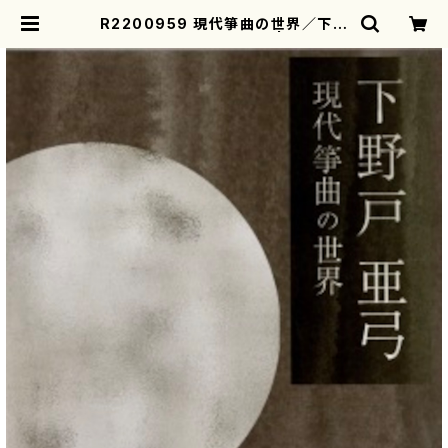
R2200959 現代箏曲の世界／下野
戸亜弓（箏・三弦・唄/CD） | mother
earth