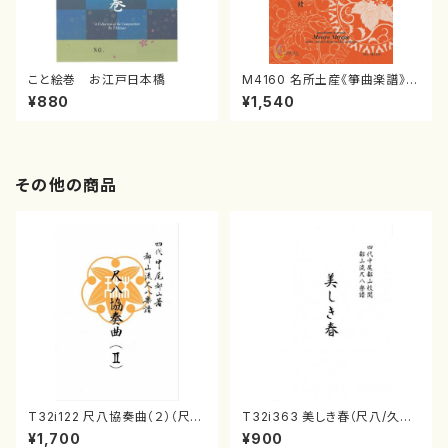
こと絵巻 お江戸日本橋
M4160 名所土産《箏曲楽譜》
（箏/宮城喜代子・宮城数江著・
¥880
¥1,540
宮城宗家監修/箏曲古典楽譜）
その他の商品
T32i122 尺八協奏曲（２）（尺
T32i363 美しき春（尺八/久本
八/二代 山本邦山/尺八/都山式
玄智/楽譜）都山流公刊楽譜曲
¥1,700
¥900
譜）都山流公刊楽譜曲番:571
番:2068