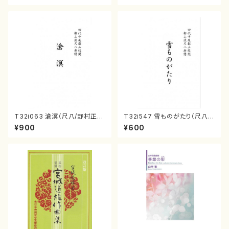
T32i063 滄溟（尺八/野村正
T32i547 雪ものがたり（尺八/
峰/尺八/都山式譜）都山流公刊
沢井忠夫/楽譜）都山流公刊楽譜
¥900
¥600
楽譜曲番:512
曲番:2256