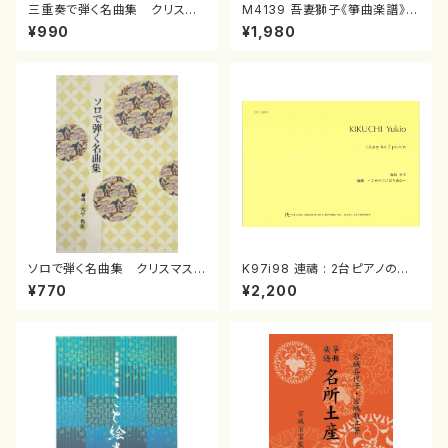
三重奏で弾く名曲集 クリスマ
M4139 吾妻獅子《箏曲楽譜》
スメドレー( 箏2/大平光美 編
（箏/宮城道雄著・宮城宗家監修/
¥990
¥1,980
曲/楽譜）
箏曲古典楽譜）
ソロで弾く名曲集 クリスマス・
K97i98 連禱 : 2台ピアノのた
イブ／恋人がサンタクロース(
めの（2 Pianos / 菊池 幸夫 /
¥770
¥2,200
箏独奏 /大平光美 編曲/楽
楽譜）
譜）