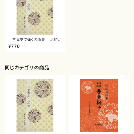
三重奏で弾く名曲集 JUPI
TER( 箏2/大平光美 編曲/楽
¥770
譜）
同じカテゴリの商品