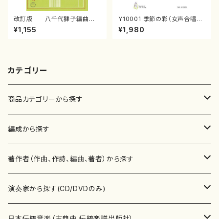
改訂版 八千代獅子編曲
Y10001 季節の彩（女声合唱、
（編曲八千代獅子）(/宮城道
ピアノ/山岸徹/楽譜）
¥1,155
¥1,980
雄/楽譜）
カテゴリー
商品カテゴリーから探す
楽譜
編成から探す
書籍
邦楽器
著作者（作曲、作詩、編曲、著者）から探す
書籍
箏・琴（ソロ）
CD・DVD
合唱
あ行
演奏家から探す(CD/DVDのみ)
テキストブック
箏・琴（合奏）
混声合唱
青木省三(アオキ ショウゾウ)
チケット
歌・声
か行
邦楽（箏、三味線、尺八等）演奏家
日本伝統音楽（古典曲,伝統楽譜出版社）