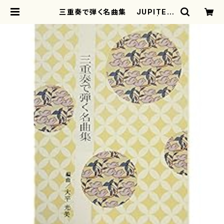
三重奏で弾く名曲集 JUPITER
( 箏2/大平光美 編曲/楽譜） | mo
therearth