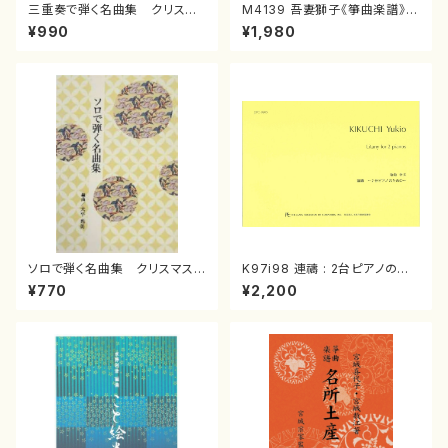
三重奏で弾く名曲集 クリスマ
M4139 吾妻獅子《箏曲楽譜》
スメドレー( 箏2/大平光美 編
（箏/宮城道雄著・宮城宗家監修/
¥990
¥1,980
曲/楽譜）
箏曲古典楽譜）
ソロで弾く名曲集 クリスマス・
K97i98 連禱 : 2台ピアノのた
イブ／恋人がサンタクロース(
めの（2 Pianos / 菊池 幸夫 /
¥770
¥2,200
箏独奏 /大平光美 編曲/楽
楽譜）
譜）