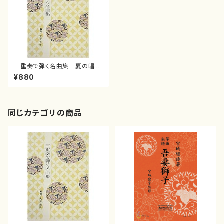
三重奏で弾く名曲集 夏の唱歌
メドレー( 箏2/大平光美/楽譜）
¥880
同じカテゴリの商品