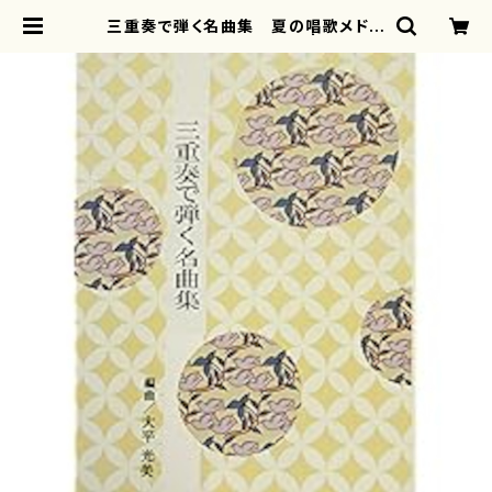
三重奏で弾く名曲集 夏の唱歌メドレ
ー( 箏2/大平光美/楽譜） | mothe
rearth