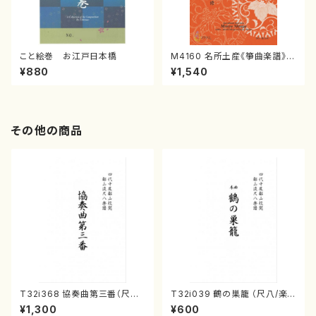
こと絵巻 お江戸日本橋
M4160 名所土産《箏曲楽譜》
（箏/宮城喜代子・宮城数江著・
¥880
¥1,540
宮城宗家監修/箏曲古典楽譜）
その他の商品
T32i368 協奏曲第三番（尺八/
T32i039 鶴の巣籠 （尺八/楽
唯是震一/楽譜）都山流公刊楽譜
譜）都山no.38
¥1,300
¥600
曲番:2073