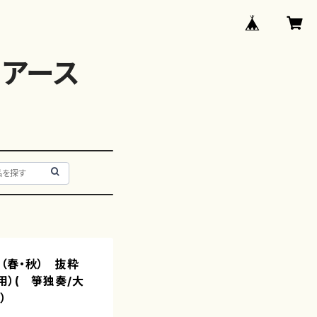
アース
（春・秋） 抜粋
用）( 箏独奏/大
）