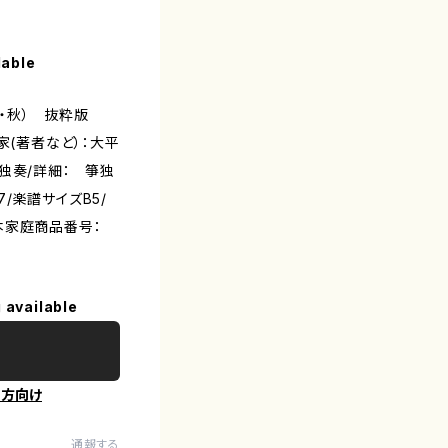
lable
春・秋） 抜粋版
家(著者など）：大平
独奏/詳細： 箏独
8-7/楽譜サイズB5/
本家庭商品番号：
 available
の方向け
通報する