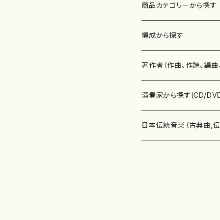
商品カテゴリーから探す
楽譜
編成から探す
書籍
邦楽器
著作者（作曲、作詩、編曲
書籍
箏・琴（ソロ）
CD・DVD
合唱
あ行
演奏家から探す(CD/DV
テキストブック
箏・琴（合奏）
混声合唱
青木省三(アオキ ショウゾウ)
チケット
歌・声
か行
邦楽（箏、三味線、尺八等
日本伝統音楽（古典曲,
事典
三味線（ソロ）
女声合唱
青島広志（アオシマ ヒロシ）
ソプラノ
梯郁夫(カケハシ イクオ)
アルメリア（箏）
雑誌
洋楽器（鍵盤楽器）
さ行
声楽家・合唱団・朗読等
地歌箏曲（箏古典楽譜）
詩集
三味線（合奏）
男声合唱
秋山健治(アキヤマ ケンジ）
アルト
蔭山滸山(カゲヤマ キョザン)
石川高（笙）
邦楽ジャーナル
ピアノ（ソロ）
斉藤松声(サイトウ ショウセイ
應和惠子（声楽・ソプラノ）
宮城道雄（宮城宗家監修）
レコード
洋楽器（弦楽器）
た行
洋楽-鍵盤楽器（ピアノ、
地歌箏曲（三絃古典楽
尺八（ソロ）
児童合唱
秋山邦晴(アキヤマ クニハル)
テノール
景山伸夫(カゲヤマ ノブオ)
伊藤まなみ（箏）
ピアノ（連弾）
斎藤武（サイトウ タケシ）
栗友会女声アンサンブル（合
バイオリン（ソロ）
平良伊津美(タイラ イツミ)
マリーン・ファン・ニューケルケ
宮城道雄（宮城宗家監修）
雑貨・アクセサリー
洋楽器（木管楽器）
な行
洋楽-弦楽器（バイオリン
長唄青柳楽譜（唄、三味