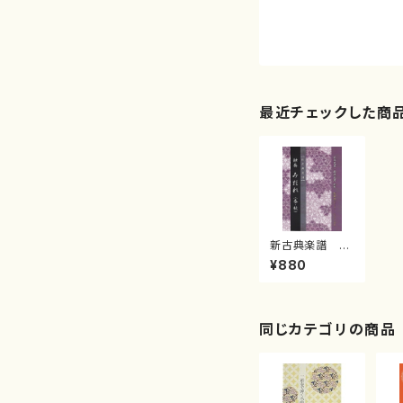
最近チェックした商
新古典楽譜 独
奏 みだれ
¥880
（春・秋） 抜粋
版 （セレモニ
ー・コンクール
用）( 箏独奏/大
平光美・坂本正
同じカテゴリの商品
彦 共著/楽譜）