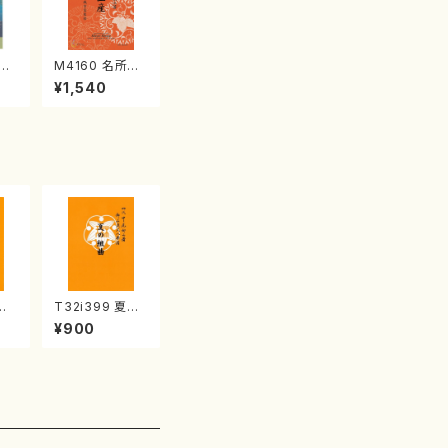
江
M4160 名所土
産《箏曲楽譜》
¥1,540
（箏/宮城喜代
子・宮城数江著・
宮城宗家監修/
箏曲古典楽譜）
代
T32i399 夏の
/杵
組曲（尺八/初代
¥900
）都
山川園松/楽譜）
譜曲
都山流公刊楽譜
曲番:2104