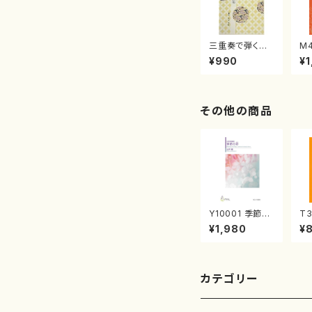
三重奏で弾く名
M
曲集 クリスマ
子
¥990
¥1
スメドレー( 箏
（
2/大平光美 編
著
曲/楽譜）
修
譜
その他の商品
Y10001 季節の
T3
彩（女声合唱、ピ
に
¥1,980
¥
アノ/山岸徹/楽
初
譜）
楽
刊
4
カテゴリー