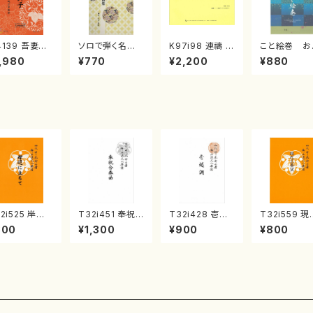
4139 吾妻獅
ソロで弾く名曲
K97i98 連禱 :
こと絵巻 お
《箏曲楽譜》
集 クリスマス・
2台ピアノのため
戸日本橋
,980
¥770
¥2,200
¥880
箏/宮城道雄
イブ／恋人がサ
の（2 Pianos /
・宮城宗家監
ンタクロース(
菊池 幸夫 / 楽
/箏曲古典楽
箏独奏 /大平
譜）
）
光美 編曲/楽
譜）
2i525 岸辺
T32i451 奉祝
T32i428 壱越
T32i559 現
立ちて（尺八/
合奏曲（尺八/久
調（尺八/初代 中
三番叟（尺八
800
¥1,300
¥900
¥800
代 中村双葉/
本玄智/楽譜）都
村双葉/楽譜）都
屋正邦/楽譜
譜）都山流公
山流公刊楽譜曲
山流公刊楽譜曲
山流公刊楽
楽譜曲番:223
番:2158
番:2133
番:2269