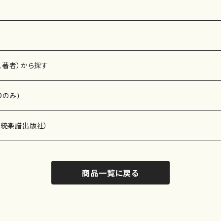
、著者）から探す
Dのみ)
）演奏家
伝統楽譜出版社）
商品一覧に戻る
)
オルガン等）演奏家
譜）
唱・女声合唱）
ン（ピアノ）
、ギター等）演奏家
線楽譜）