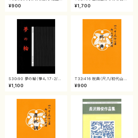
山/楽譜）都山流公刊楽譜曲番:2
石垣征山/尺八/都山式譜）都山
¥900
¥1,700
238
流公刊楽譜曲番:557
S30i90 夢の輪（箏4，17-2/沢
T32i416 祝典（尺八/初代山川
井比河流/楽譜）
園松/楽譜）都山流公刊楽譜曲
¥1,100
¥900
番:2121