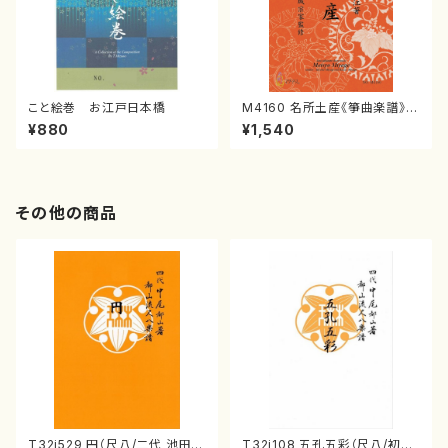
こと絵巻 お江戸日本橋
M4160 名所土産《箏曲楽譜》
（箏/宮城喜代子・宮城数江著・
¥880
¥1,540
宮城宗家監修/箏曲古典楽譜）
その他の商品
T32i529 円（尺八/二代 池田静
T32i108 五孔五彩（尺八/初代