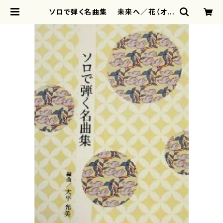
ソロで弾く名曲集 未来へ／花（オレ
ンジレンジ）( 箏独奏 /大平光美
編曲/楽譜） | motherearth