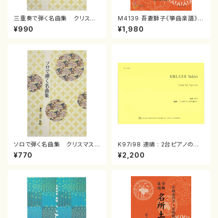
三重奏で弾く名曲集 クリスマ
M4139 吾妻獅子《箏曲楽譜》
スメドレー( 箏2/大平光美 編
（箏/宮城道雄著・宮城宗家監修/
¥990
¥1,980
曲/楽譜）
箏曲古典楽譜）
ソロで弾く名曲集 クリスマス・
K97i98 連禱 : 2台ピアノのた
イブ／恋人がサンタクロース(
めの（2 Pianos / 菊池 幸夫 /
¥770
¥2,200
箏独奏 /大平光美 編曲/楽
楽譜）
譜）