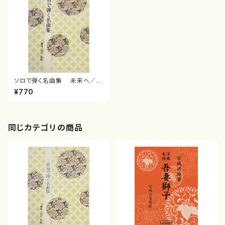
ソロで弾く名曲集 未来へ／花
（オレンジレンジ）( 箏独奏 /
¥770
大平光美 編曲/楽譜）
同じカテゴリの商品