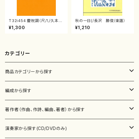
T32i454 慶祝調（尺八/久本玄
秋の一日(/長沢 勝俊/楽譜）
智/楽譜）都山流公刊楽譜曲番:2
¥1,300
¥1,210
161
カテゴリー
商品カテゴリーから探す
楽譜
編成から探す
書籍
邦楽器
著作者（作曲、作詩、編曲、著者）から探す
書籍
箏・琴（ソロ）
CD・DVD
合唱
あ行
演奏家から探す(CD/DVDのみ)