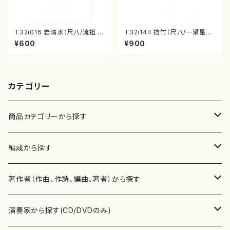
T32i016 岩清水（尺八/流祖 中
T32i144 捻竹（尺八/一瀬星山/
尾都山/楽譜）都山：15
尺八/都山式譜）都山流公刊楽譜
¥600
¥900
曲番:593
カテゴリー
商品カテゴリーから探す
楽譜
編成から探す
書籍
邦楽器
著作者（作曲、作詩、編曲、著者）から探す
書籍
箏・琴（ソロ）
CD・DVD
合唱
あ行
演奏家から探す(CD/DVDのみ)