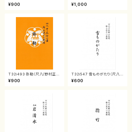
山川園松/楽譜）都山流公刊楽譜
衆籟（尺八/初代 山本邦山/尺
¥900
¥1,000
曲番:2037
八/都山式譜）都山流公刊楽譜曲
番:564
T32i493 弥勒（尺八/野村正
T32i547 雪ものがたり（尺八/
峰/楽譜）都山流公刊楽譜曲番:2
沢井忠夫/楽譜）都山流公刊楽譜
¥900
¥600
202
曲番:2256