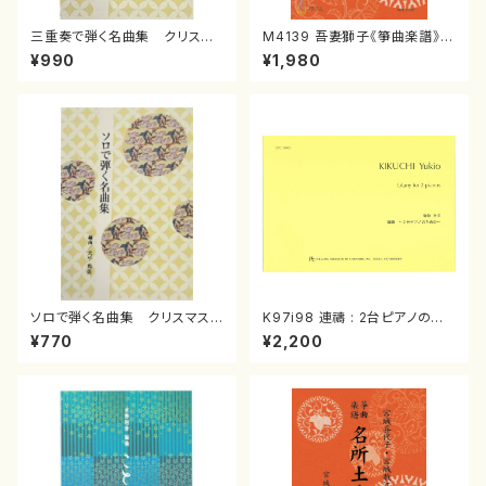
三重奏で弾く名曲集 クリスマ
M4139 吾妻獅子《箏曲楽譜》
スメドレー( 箏2/大平光美 編
（箏/宮城道雄著・宮城宗家監修/
¥990
¥1,980
曲/楽譜）
箏曲古典楽譜）
ソロで弾く名曲集 クリスマス・
K97i98 連禱 : 2台ピアノのた
イブ／恋人がサンタクロース(
めの（2 Pianos / 菊池 幸夫 /
¥770
¥2,200
箏独奏 /大平光美 編曲/楽
楽譜）
譜）