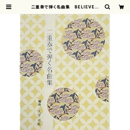
二重奏で弾く名曲集 BELIEVE
( ビリーヴ ） （五線譜付）
( 箏2/大平光美 編曲/楽譜） |
motherearth