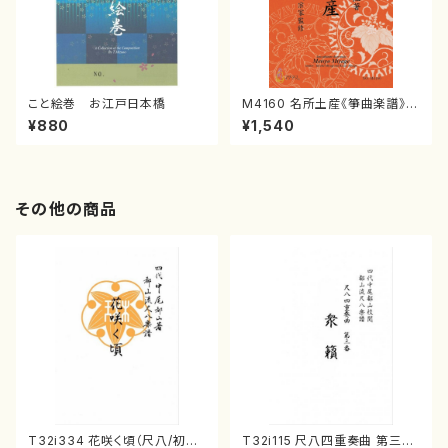
こと絵巻 お江戸日本橋
M4160 名所土産《箏曲楽譜》
（箏/宮城喜代子・宮城数江著・
¥880
¥1,540
宮城宗家監修/箏曲古典楽譜）
その他の商品
T32i334 花咲く頃（尺八/初代
T32i115 尺八四重奏曲 第三番