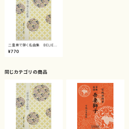
二重奏で弾く名曲集 BELIEVE
( ビリーヴ ） （五
¥770
線譜付） ( 箏2/大平光美 編
曲/楽譜）
同じカテゴリの商品