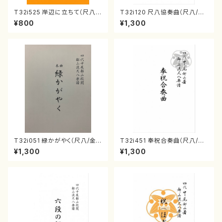
T32i525 岸辺に立ちて（尺八/
T32i120 尺八協奏曲（尺八/二
初代 中村双葉/楽譜）都山流公
代 山本邦山/尺八/都山式譜）都
¥800
¥1,300
刊楽譜曲番:2234
山流公刊楽譜曲番:569
T32i051 緑かがやく（尺八/金
T32i451 奉祝合奏曲（尺八/久
森高山/楽譜）都山流公刊楽譜曲
本玄智/楽譜）都山流公刊楽譜曲
¥1,300
¥1,300
番：50
番:2158