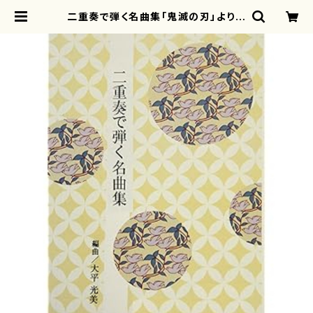
二重奏で弾く名曲集「鬼滅の刃」より
紅蓮華／炎（五線譜付）( 箏2/大平
光美 編曲/楽譜） | motherearth