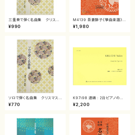
三重奏で弾く名曲集 クリスマ
M4139 吾妻獅子《箏曲楽譜》
スメドレー( 箏2/大平光美 編
（箏/宮城道雄著・宮城宗家監修/
¥990
¥1,980
曲/楽譜）
箏曲古典楽譜）
ソロで弾く名曲集 クリスマス・
K97i98 連禱 : 2台ピアノのた
イブ／恋人がサンタクロース(
めの（2 Pianos / 菊池 幸夫 /
¥770
¥2,200
箏独奏 /大平光美 編曲/楽
楽譜）
譜）