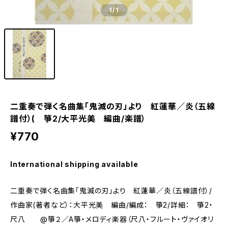
1
/1
二重奏で弾く名曲集「鬼滅の刃」より 紅蓮華／炎（五線
譜付）( 箏2/大平光美 編曲/楽譜）
¥770
International shipping available
二重奏で弾く名曲集「鬼滅の刃」より 紅蓮華／炎（五線譜付）/
作曲家(著者など）：大平光美 編曲/編成： 箏2/詳細： 箏2・
尺八 @箏２／A箏・メロディ楽器（尺八・フルート・ヴァイオリ