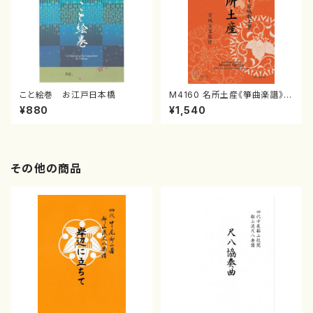
こと絵巻 お江戸日本橋
M4160 名所土産《箏曲楽譜》
（箏/宮城喜代子・宮城数江著・
¥880
¥1,540
宮城宗家監修/箏曲古典楽譜）
その他の商品