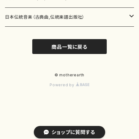
テキストブック
箏・琴（合奏）
混声合唱
青木省三(アオキ ショウゾウ)
チケット
歌・声
か行
邦楽（箏、三味線、尺八等）演奏家
日本伝統音楽（古典曲,伝統楽譜出版社）
事典
三味線（ソロ）
女声合唱
青島広志（アオシマ ヒロシ）
ソプラノ
梯郁夫(カケハシ イクオ)
アルメリア（箏）
雑誌
洋楽器（鍵盤楽器）
さ行
声楽家・合唱団・朗読等
地歌箏曲（箏古典楽譜）
商品一覧に戻る
詩集
三味線（合奏）
男声合唱
秋山健治(アキヤマ ケンジ）
アルト
蔭山滸山(カゲヤマ キョザン)
石川高（笙）
邦楽ジャーナル
ピアノ（ソロ）
斉藤松声(サイトウ ショウセイ)
應和惠子（声楽・ソプラノ）
宮城道雄（宮城宗家監修）
レコード
洋楽器（弦楽器）
た行
洋楽-鍵盤楽器（ピアノ、オルガン等）演奏家
地歌箏曲（三絃古典楽譜）
尺八（ソロ）
児童合唱
秋山邦晴(アキヤマ クニハル)
テノール
景山伸夫(カゲヤマ ノブオ)
伊藤まなみ（箏）
ピアノ（連弾）
斎藤武（サイトウ タケシ）
栗友会女声アンサンブル（合唱・女声合唱）
バイオリン（ソロ）
平良伊津美(タイラ イツミ)
マリーン・ファン・ニューケルケン（ピアノ）
宮城道雄（宮城宗家監修）
雑貨・アクセサリー
洋楽器（木管楽器）
な行
洋楽-弦楽器（バイオリン、ギター等）演奏家
長唄青柳楽譜（唄、三味線楽譜）
© motherearth
Powered by
尺八（合奏）
朗読・語り
芥川也寸志（アクタガワ ヤスシ）
バリトン
葛西聖憲(カサイ マサノリ)
浦上恵子（箏）
ピアノ（合奏）
斎藤友子(サイトウ トモコ)
川口聖加（声楽・ソプラノ）
バイオリン（合奏）
田頭優子(タガシラ ユウコ)
赤城眞理（ピアノ）
フルート（ピッコロを含む）（ソロ）
内藤 明美(ナイトウ アケミ)
戸澤哲夫（バイオリン）
杵屋彌之介(青柳茂三）
用具
洋楽器（金管楽器）
は行
洋楽-木管楽器（フルート、クラリネット等）演奏家
尺八（古典楽譜、伝統楽譜出版社）
邦楽大合奏
歌曲
芦垣美穂(アシガキ ミホ)
バス
片桐朋子(カタギリ トモコ)
小笠原夏美（箏）
オルガン
佐伯圭子(サエキ ケイコ)
平野忠彦（声楽・バリトン）
ビオラ
高野喜長(タカノ キチョウ)
青柳晋（ピアノ）
フルート（ピッコロを含む）（合奏）
永井薫(ナガイ カオル）
工藤真菜（バイオリン）
トランペット
萩原正吟(ハギワラ セイギン)
河村利夫（サクソフォン）
都山楽会楽譜
洋楽器（打楽器）
ま行
洋楽-打楽器（パーカッション、マリンバ等）演奏者
篠笛
ドロシー・アシュビー
その他（声域を指定しない歌など）
かただときこ(カタダ トキコ）
大久保智子（箏）
アコーディオン
坂井情二(サカイ ジョウジ)
河内紀恵（声楽・ソプラノ）
チェロ
高野検校(タカノ ケンギョウ)
伊沢長俊（オルガン）
クラリネット
永井ますみ(ナガイ マスミ）
松本克己（バイオリン）
ホルン
朴守賢(パク スヒョン)
板倉稔（クラリネット）
石垣 征山
マリンバ
セルドン・マイヤーズ
上野信一（パーカッション）
洋楽器（大編成）
や行
洋楽-大編成(オーケストラ、吹奏楽)楽団
ショップに質問する
笙・篳篥