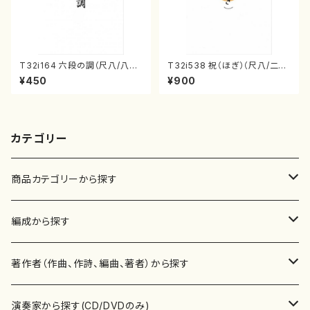
T32i164 六段の調（尺八/八橋
T32i538 祝（ほぎ）（尺八/二代
検校/楽譜）都山流公刊楽譜曲
池田静山/楽譜）都山流公刊楽譜
¥450
¥900
番:1016
曲番:2247
カテゴリー
商品カテゴリーから探す
楽譜
編成から探す
書籍
邦楽器
著作者（作曲、作詩、編曲、著者）から探す
書籍
箏・琴（ソロ）
CD・DVD
合唱
あ行
演奏家から探す(CD/DVDのみ)