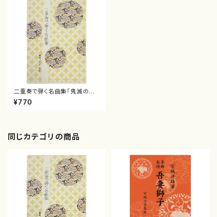
二重奏で弾く名曲集「鬼滅の刃」
より 紅蓮華／炎（五線譜付）
¥770
( 箏2/大平光美 編曲/楽譜）
同じカテゴリの商品