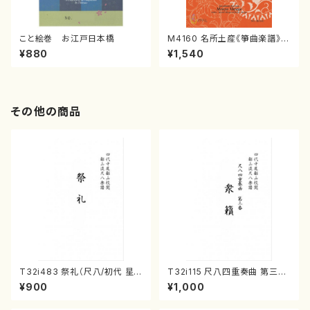
こと絵巻 お江戸日本橋
M4160 名所土産《箏曲楽譜》
（箏/宮城喜代子・宮城数江著・
¥880
¥1,540
宮城宗家監修/箏曲古典楽譜）
その他の商品
T32i483 祭礼（尺八/初代 星
T32i115 尺八四重奏曲 第三番
田一山/楽譜）都山流公刊楽譜曲
衆籟（尺八/初代 山本邦山/尺
¥900
¥1,000
番:2191
八/都山式譜）都山流公刊楽譜曲
番:564