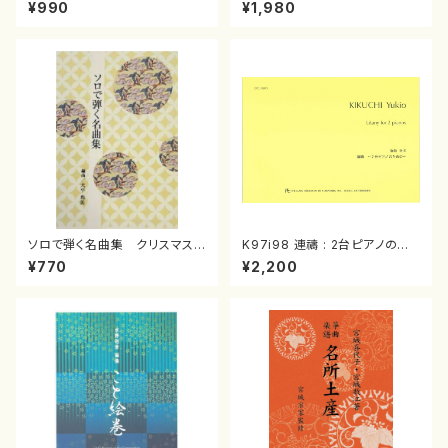
スメドレー( 箏2/大平光美 編
（箏/宮城道雄著・宮城宗家監修/
¥990
¥1,980
曲/楽譜）
箏曲古典楽譜）
ソロで弾く名曲集 クリスマス・
K97i98 連禱 : 2台ピアノのた
イブ／恋人がサンタクロース(
めの（2 Pianos / 菊池 幸夫 /
¥770
¥2,200
箏独奏 /大平光美 編曲/楽
楽譜）
譜）