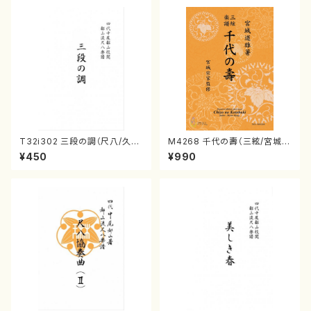
T32i302 三段の調（尺八/久本
M4268 千代の壽（三絃/宮城道
玄智/楽譜）都山no:2003
雄著・宮城宗家監修/三絃楽譜）
¥450
¥990