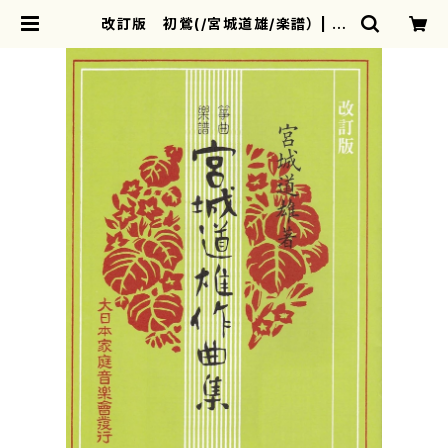
改訂版 初鶯(/宮城道雄/楽譜） | m
otherearth