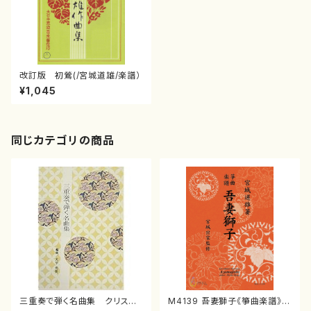
改訂版 初鶯(/宮城道雄/楽譜）
¥1,045
同じカテゴリの商品
三重奏で弾く名曲集 クリスマ
M4139 吾妻獅子《箏曲楽譜》